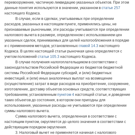
перевооружение, частичную ликвидацию указанных объектов. При этом
данные понятия используются в значении, указанном в
статье 257
настоящего Кодекса.
В случае, если в сделках, учитываемых при определении
расходов, указанных в настоящем пункте, применялись цены, не
признаваемые рыночными, эти расходы учитываются при определении
налогового вычета в размере, определенном с использованием цен
указанных сделок, принимаемых для целей налогообложения в порядке
и с применением методов, установленных
главой 14.3
настоящего
Кодекса. В целях настоящей статьи рыночная цена определяется с
учетом положений
статьи 105.3
настоящего Кодекса.
В случае получения налогоплательщиком в соответствии с
законодательством Российской Федерации из бюджетов бюджетной
системы Российской Федерации субсидий, и (или) бюджетных
инвестиций, и (или) иных аналогичных выплат на возмещение
(осуществление) затрат в виде расходов на приобретение, сооружение,
изготовление, доставку объектов основных средств, соответствующих
требованиям, установленным
пунктом 4
настоящей статьи, и доведение
таких объектов до состояния, в котором они пригодны для
использования, указанные расходы не учитываются при определении
суммы налогового вычета.
Сумма налогового вычета, определенная в соответствии с
настоящим пунктом, округляется до целого значения в соответствии с
действующим порядком округления.
3. Налоговый вычет не применяется начиная с налогового