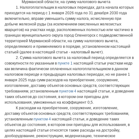
Мурманской области, на сумму налогового вычета
1. Налогоплательщик в налоговых периодах, дата начала которых
приходится на период с 1 января 2026 года по 31 декабря 2030 года
включительно, вправе уменьшить сумму налога, исчисленную при
добыче железной руды (за исключением окисленных железистых
кварцитов) на участках недр, расположенных полностью или частично в
границах муниципального округа город Оленегорск с подведомственной
территорией Мурманской области, на сумму налогового вычета,
определяемого и применяемого в порядке, установленном настоящей
статьей (далее в настоящей статье - налоговый вычет).
2. Сумма налогового вычета за налоговый период определяется в
совокупности по указанным в
пункте 1
настоящей статьи участкам недр
как величина фактически оплаченных налогоплательщиком в данном
налоговом периоде и предыдущих налоговых периодах, но не ранее 1
января 2025 года сумм расходов на приобретение, сооружение,
изготовление, доставку объектов основных средств, соответствующих
требованиям, установленным
пунктом 4
настоящей статьи, и доведение
таких объектов до состояния, в котором они пригодны для
использования, умноженных на коэффициент 0,5.
К расходам на приобретение, сооружение, изготовление,
доставку объектов основных средств, соответствующих требованиям,
установленным
пунктом 4
настоящей статьи, и доведение таких
объектов до состояния, в котором они пригодны для использования, в
целях настоящей статьи относятся также расходы на достройку,
дооборудование, реконструкцию, модернизацию, техническое