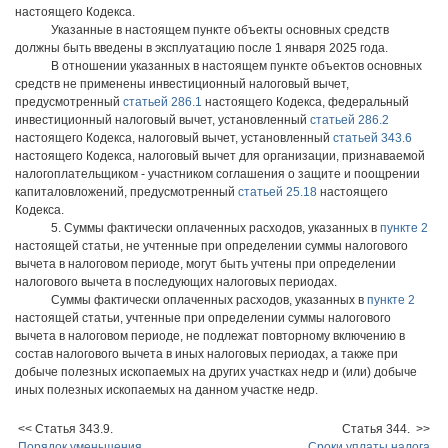
настоящего Кодекса.
Указанные в настоящем пункте объекты основных средств
должны быть введены в эксплуатацию после 1 января 2025 года.
В отношении указанных в настоящем пункте объектов основных
средств не применены инвестиционный налоговый вычет,
предусмотренный
статьей 286.1
настоящего Кодекса, федеральный
инвестиционный налоговый вычет, установленный
статьей 286.2
настоящего Кодекса, налоговый вычет, установленный
статьей 343.6
настоящего Кодекса, налоговый вычет для организации, признаваемой
налогоплательщиком - участником соглашения о защите и поощрении
капиталовложений, предусмотренный
статьей 25.18
настоящего
Кодекса.
5. Суммы фактически оплаченных расходов, указанных в
пункте 2
настоящей статьи, не учтенные при определении суммы налогового
вычета в налоговом периоде, могут быть учтены при определении
налогового вычета в последующих налоговых периодах.
Суммы фактически оплаченных расходов, указанных в
пункте 2
настоящей статьи, учтенные при определении суммы налогового
вычета в налоговом периоде, не подлежат повторному включению в
состав налогового вычета в иных налоговых периодах, а также при
добыче полезных ископаемых на других участках недр и (или) добыче
иных полезных ископаемых на данном участке недр.
<< Статья 343.9.
Статья 344. >>
Порядок уменьшения
Сроки уплаты налога