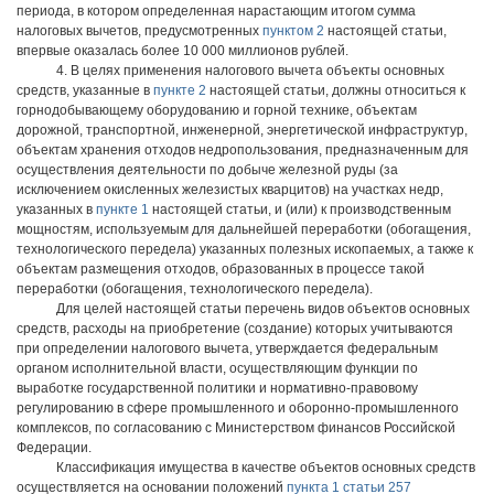
периода, в котором определенная нарастающим итогом сумма
налоговых вычетов, предусмотренных
пунктом 2
настоящей статьи,
впервые оказалась более 10 000 миллионов рублей.
4. В целях применения налогового вычета объекты основных
средств, указанные в
пункте 2
настоящей статьи, должны относиться к
горнодобывающему оборудованию и горной технике, объектам
дорожной, транспортной, инженерной, энергетической инфраструктур,
объектам хранения отходов недропользования, предназначенным для
осуществления деятельности по добыче железной руды (за
исключением окисленных железистых кварцитов) на участках недр,
указанных в
пункте 1
настоящей статьи, и (или) к производственным
мощностям, используемым для дальнейшей переработки (обогащения,
технологического передела) указанных полезных ископаемых, а также к
объектам размещения отходов, образованных в процессе такой
переработки (обогащения, технологического передела).
Для целей настоящей статьи перечень видов объектов основных
средств, расходы на приобретение (создание) которых учитываются
при определении налогового вычета, утверждается федеральным
органом исполнительной власти, осуществляющим функции по
выработке государственной политики и нормативно-правовому
регулированию в сфере промышленного и оборонно-промышленного
комплексов, по согласованию с Министерством финансов Российской
Федерации.
Классификация имущества в качестве объектов основных средств
осуществляется на основании положений
пункта 1 статьи 257