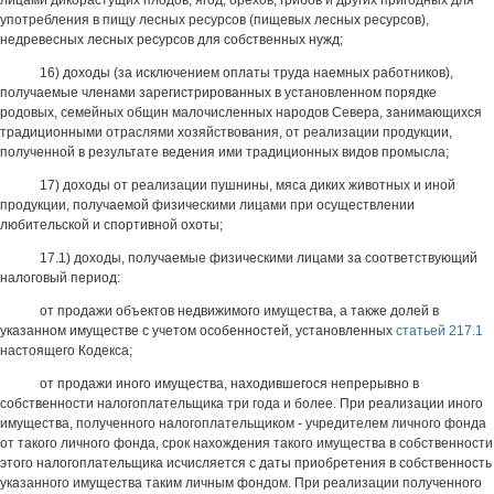
лицами дикорастущих плодов, ягод, орехов, грибов и других пригодных для
употребления в пищу лесных ресурсов (пищевых лесных ресурсов),
недревесных лесных ресурсов для собственных нужд;
16) доходы (за исключением оплаты труда наемных работников),
получаемые членами зарегистрированных в установленном порядке
родовых, семейных общин малочисленных народов Севера, занимающихся
традиционными отраслями хозяйствования, от реализации продукции,
полученной в результате ведения ими традиционных видов промысла;
17) доходы от реализации пушнины, мяса диких животных и иной
продукции, получаемой физическими лицами при осуществлении
любительской и спортивной охоты;
17.1) доходы, получаемые физическими лицами за соответствующий
налоговый период:
от продажи объектов недвижимого имущества, а также долей в
указанном имуществе с учетом особенностей, установленных
статьей 217.1
настоящего Кодекса;
от продажи иного имущества, находившегося непрерывно в
собственности налогоплательщика три года и более. При реализации иного
имущества, полученного налогоплательщиком - учредителем личного фонда
от такого личного фонда, срок нахождения такого имущества в собственности
этого налогоплательщика исчисляется с даты приобретения в собственность
указанного имущества таким личным фондом. При реализации полученного