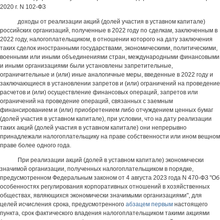
2020 г. N 102-ФЗ
доходы от реализации акций (долей участия в уставном капитале)
российских организаций, полученные в 2022 году по сделкам, заключенным в
2022 году, налогоплательщиком, в отношении которого на дату заключения
таких сделок иностранными государствами, экономическими, политическими,
военными или иными объединениями стран, международными финансовыми
и иными организациями были установлены запретительные,
ограничительные и (или) иные аналогичные меры, введенные в 2022 году и
заключающиеся в установлении запретов и (или) ограничений на проведение
расчетов и (или) осуществление финансовых операций, запретов или
ограничений на проведение операций, связанных с заемным
финансированием и (или) приобретением либо отчуждением ценных бумаг
(долей участия в уставном капитале), при условии, что на дату реализации
таких акций (долей участия в уставном капитале) они непрерывно
принадлежали налогоплательщику на праве собственности или ином вещном
праве более одного года.
При реализации акций (долей в уставном капитале) экономически
значимой организации, полученных налогоплательщиком в порядке,
предусмотренном Федеральным законом от 4 августа 2023 года N 470-ФЗ "Об
особенностях регулирования корпоративных отношений в хозяйственных
обществах, являющихся экономически значимыми организациями", для
целей исчисления срока, предусмотренного
абзацем первым
настоящего
пункта, срок фактического владения налогоплательщиком такими акциями