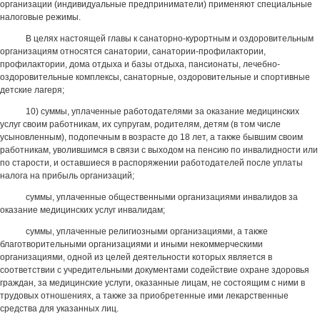
организации (индивидуальные предприниматели) применяют специальные
налоговые режимы.
В целях настоящей главы к санаторно-курортным и оздоровительным
организациям относятся санатории, санатории-профилактории,
профилактории, дома отдыха и базы отдыха, пансионаты, лечебно-
оздоровительные комплексы, санаторные, оздоровительные и спортивные
детские лагеря;
10) суммы, уплаченные работодателями за оказание медицинских
услуг своим работникам, их супругам, родителям, детям (в том числе
усыновленным), подопечным в возрасте до 18 лет, а также бывшим своим
работникам, уволившимся в связи с выходом на пенсию по инвалидности или
по старости, и оставшиеся в распоряжении работодателей после уплаты
налога на прибыль организаций;
суммы, уплаченные общественными организациями инвалидов за
оказание медицинских услуг инвалидам;
суммы, уплаченные религиозными организациями, а также
благотворительными организациями и иными некоммерческими
организациями, одной из целей деятельности которых является в
соответствии с учредительными документами содействие охране здоровья
граждан, за медицинские услуги, оказанные лицам, не состоящим с ними в
трудовых отношениях, а также за приобретенные ими лекарственные
средства для указанных лиц.