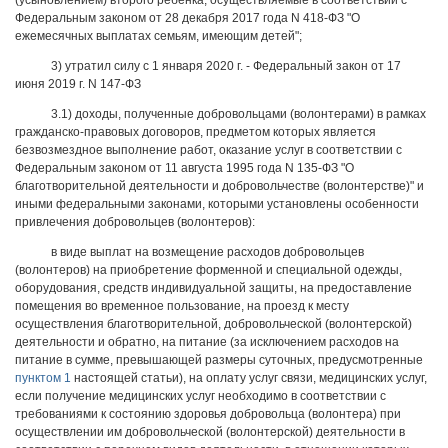
(усыновлением) второго ребенка, осуществляемые в соответствии с
Федеральным законом от 28 декабря 2017 года N 418-ФЗ "О
ежемесячных выплатах семьям, имеющим детей";
3) утратил силу с 1 января 2020 г. - Федеральный закон от 17
июня 2019 г. N 147-ФЗ
3.1) доходы, полученные добровольцами (волонтерами) в рамках
гражданско-правовых договоров, предметом которых является
безвозмездное выполнение работ, оказание услуг в соответствии с
Федеральным законом от 11 августа 1995 года N 135-ФЗ "О
благотворительной деятельности и добровольчестве (волонтерстве)" и
иными федеральными законами, которыми установлены особенности
привлечения добровольцев (волонтеров):
в виде выплат на возмещение расходов добровольцев
(волонтеров) на приобретение форменной и специальной одежды,
оборудования, средств индивидуальной защиты, на предоставление
помещения во временное пользование, на проезд к месту
осуществления благотворительной, добровольческой (волонтерской)
деятельности и обратно, на питание (за исключением расходов на
питание в сумме, превышающей размеры суточных, предусмотренные
пунктом 1
настоящей статьи), на оплату услуг связи, медицинских услуг,
если получение медицинских услуг необходимо в соответствии с
требованиями к состоянию здоровья добровольца (волонтера) при
осуществлении им добровольческой (волонтерской) деятельности в