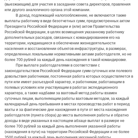
(выезжающим) для участия в заседании совета директоров, правления
или другого аналогичного органа этой компании.
В доход, подлежащий налогообложению, не включаются также
выплаты работнику в виде безотчетных сумм, предусмотренных актом
Президента Российской Федерации и (или) актом Правительства
Российской Федерации, в целях возмещения указанному работнику
дополнительных расходов, связанных с командированием его на
территории, нуждающиеся в обеспечении жизнедеятельности
населения и восстановлении объектов инфраструктуры, в размерах,
определенных локальными нормативными актами работодателя, но не
более 700 рублей за каждый день нахождения в такой командировке.
При выплате работодателями в соответствии с
законодательством Российской Федерации сумм суточных или полевого
довольствия работникам, постоянная работа которых осуществляется в
пути или имеет разъездной характер, и работникам, работающим в
полевых условиях или участвующим в работах экспедиционного
характера, а также надбавки за вахтовый метод работы взамен
суточных лицам, выполняющим работы вахтовым методом, за каждый
календарный день пребывания в местах производства работ в период
вахты и за фактические дни нахождения в пути от места нахождения
работодателя (пункта сбора) до места выполнения работы и обратно
доходы в виде указанных в настоящем абзаце выплат в размере не
более 700 рублей за каждый день выполнения указанной работы
(нахождения в пути) на территории Российской Федерации и не более
3500 рублей за каждый день выполнения указанной работы