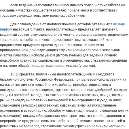
если ведение налогоплательщиком личного подсобного хозяйства на
указанных участках осуществляется без привлечения в соответствии с
трудовым законодательством наемных работников.
Для освобождения от налогообложения доходов, указанных в
абзаце
первом
настоящего пункта, налогоплательщик представляет документ,
выданный соответствующим органом местного самоуправления, правлением
товарищества собственников недвижимости, подтверждающий, что
продаваемая продукция произведена налогоплательщиком на
принадлежащем (принадлежащих) ему или членам его семьи земельном
участке (участках), используемом (используемых) для ведения личного
подсобного хозяйства, садоводства и огородничества, с указанием сведений
о размере общей площади земельного участка (участков);
13.1) средства, полученные налогоплательщиком из бюджетов
бюджетной системы Российской Федерации, при целевом использовании их
на развитие личного подсобного хозяйства: приобретение семян и
посадочного материала, кормов, горючего, минеральных удобрений, средств
защиты растений, молодняка скота и племенных животных, птицы, пчел и
рыбы, закладку многолетних насаждений и виноградников и уход за ними,
содержание сельскохозяйственных животных (включая искусственное
осеменение и ветеринарию, обработку животных, птицы и помещений для их
содержания), покупку оборудования для строительства теплиц, хранения и
переработки продукции, сельскохозяйственной техники, запасных частей и
ремонтных материалов, страхование рисков утраты (гибели) или частичной