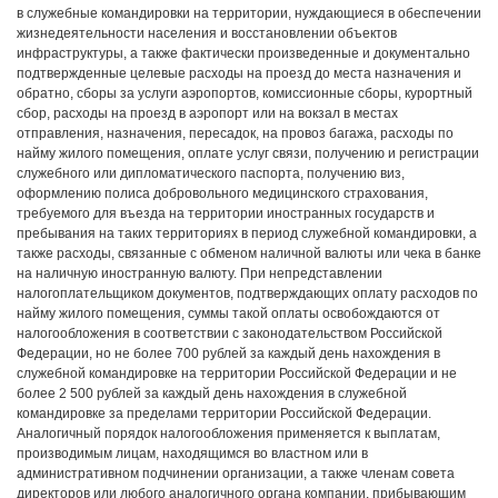
в служебные командировки на территории, нуждающиеся в обеспечении
жизнедеятельности населения и восстановлении объектов
инфраструктуры, а также фактически произведенные и документально
подтвержденные целевые расходы на проезд до места назначения и
обратно, сборы за услуги аэропортов, комиссионные сборы, курортный
сбор, расходы на проезд в аэропорт или на вокзал в местах
отправления, назначения, пересадок, на провоз багажа, расходы по
найму жилого помещения, оплате услуг связи, получению и регистрации
служебного или дипломатического паспорта, получению виз,
оформлению полиса добровольного медицинского страхования,
требуемого для въезда на территории иностранных государств и
пребывания на таких территориях в период служебной командировки, а
также расходы, связанные с обменом наличной валюты или чека в банке
на наличную иностранную валюту. При непредставлении
налогоплательщиком документов, подтверждающих оплату расходов по
найму жилого помещения, суммы такой оплаты освобождаются от
налогообложения в соответствии с законодательством Российской
Федерации, но не более 700 рублей за каждый день нахождения в
служебной командировке на территории Российской Федерации и не
более 2 500 рублей за каждый день нахождения в служебной
командировке за пределами территории Российской Федерации.
Аналогичный порядок налогообложения применяется к выплатам,
производимым лицам, находящимся во властном или в
административном подчинении организации, а также членам совета
директоров или любого аналогичного органа компании, прибывающим