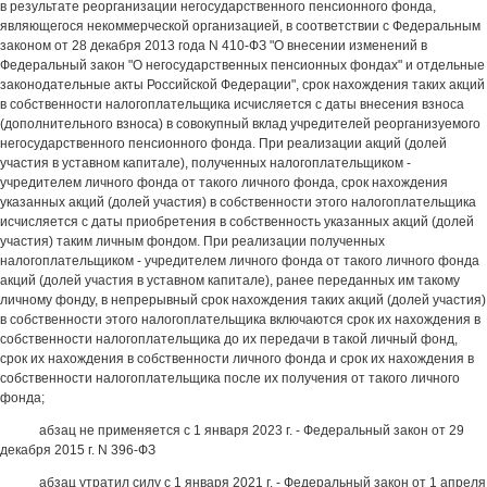
в результате реорганизации негосударственного пенсионного фонда,
являющегося некоммерческой организацией, в соответствии с Федеральным
законом от 28 декабря 2013 года N 410-ФЗ "О внесении изменений в
Федеральный закон "О негосударственных пенсионных фондах" и отдельные
законодательные акты Российской Федерации", срок нахождения таких акций
в собственности налогоплательщика исчисляется с даты внесения взноса
(дополнительного взноса) в совокупный вклад учредителей реорганизуемого
негосударственного пенсионного фонда. При реализации акций (долей
участия в уставном капитале), полученных налогоплательщиком -
учредителем личного фонда от такого личного фонда, срок нахождения
указанных акций (долей участия) в собственности этого налогоплательщика
исчисляется с даты приобретения в собственность указанных акций (долей
участия) таким личным фондом. При реализации полученных
налогоплательщиком - учредителем личного фонда от такого личного фонда
акций (долей участия в уставном капитале), ранее переданных им такому
личному фонду, в непрерывный срок нахождения таких акций (долей участия)
в собственности этого налогоплательщика включаются срок их нахождения в
собственности налогоплательщика до их передачи в такой личный фонд,
срок их нахождения в собственности личного фонда и срок их нахождения в
собственности налогоплательщика после их получения от такого личного
фонда;
абзац не применяется с 1 января 2023 г. - Федеральный закон от 29
декабря 2015 г. N 396-ФЗ
абзац утратил силу с 1 января 2021 г. - Федеральный закон от 1 апреля