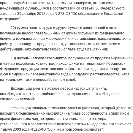
органов службы занятости, материальная поддержка, оказываемая
нуждающимся обучающимся в соответствии со статьей 36 Федерального
закона от 29 декабря 2012 года N 273-ФЗ "Об образовании в Российской
Федерации";
12) суммы оплаты труда и другие суммы в иностранной валюте,
получаемые налогоплательщиками от финансируемых из федерального
бюджета государственных учреждений или организаций, направивших их на
работу за границу, - в пределах норм, установленных в соответствии с
действующим законодательством об оплате труда работников;
13) доходы налогоплательщиков, получаемые от продажи выращенной
в личных подсобных хозяйствах, находящихся на территории Российской
Федерации, продукции животноводства (как в живом виде, так и продуктов
убоя в сыром или переработанном виде), продукции растениеводства (как в
натуральном, так и в переработанном виде).
Доходы, указанные в абзаце первом настоящего пункта,
освобождаются от налогообложения при одновременном соблюдении
следующих условий:
если общая площадь земельного участка (участков), который (которые)
находится (одновременно находятся) на праве собственности и (или) ином
праве физических лиц, не превышает максимального размера,
установленного в соответствии с пунктом 5 статьи 4 Федерального закона от
7 июля 2003 года N 112-ФЗ "О личном подсобном хозяйстве";