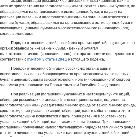
акции, облигации российских организаций, инвестиционные паи на
дату их приобретения налогоплательщиком относятся к ценным бумагам, не
обращающимся на организованном рынке ценных бумаг, и на дату их
реализации указанным налогоплательщиком или погашения относятся к
ценным бумагам, обращающимся на организованном рынке ценных бумаг и
являющимся ценными бумагами высокотехнологичного (инновационного)
сектора экономики.
Порядок отнесения акций российских организаций, обращающихся на
организованном рынке ценных бумаг, к ценным бумагам
высокотехнологичного (инновационного) сектора экономики определяется в
соответствии с
пунктом 3 статьи 284.2
настоящего Кодекса.
Порядок отнесения облигаций российских организаций и
инвестиционных паев, обращающихся на организованном рынке ценных
бумаг, к ценным бумагам высокотехнологичного (инновационного) сектора
экономики устанавливается Правительством Российской Федерации.
При реализации (погашении) указанных в настоящем пункте акций,
облигаций российских организаций, инвестиционных паев, полученных
налогоплательщиком - учредителем личного фонда от такого личного фонда,
срок нахождения указанных акций, облигаций, паев в собственности этого
налогоплательщика исчисляется с даты приобретения в собственность
указанных акций, облигаций, паев таким личным фондом. При реализации
(погашении) полученных налогоплательщиком - учредителем личного фонда
от такого личного фонда указанных в настоящем пункте акций, облигаций