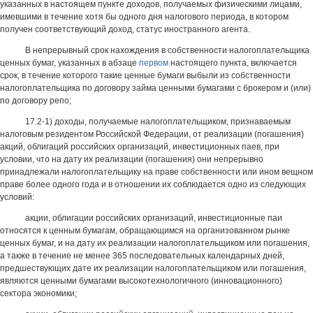
указанных в настоящем пункте доходов, получаемых физическими лицами,
имевшими в течение хотя бы одного дня налогового периода, в котором
получен соответствующий доход, статус иностранного агента.
В непрерывный срок нахождения в собственности налогоплательщика
ценных бумаг, указанных в абзаце
первом
настоящего пункта, включается
срок, в течение которого такие ценные бумаги выбыли из собственности
налогоплательщика по договору займа ценными бумагами с брокером и (или)
по договору репо;
17.2-1) доходы, получаемые налогоплательщиком, признаваемым
налоговым резидентом Российской Федерации, от реализации (погашения)
акций, облигаций российских организаций, инвестиционных паев, при
условии, что на дату их реализации (погашения) они непрерывно
принадлежали налогоплательщику на праве собственности или ином вещном
праве более одного года и в отношении их соблюдается одно из следующих
условий:
акции, облигации российских организаций, инвестиционные паи
относятся к ценным бумагам, обращающимся на организованном рынке
ценных бумаг, и на дату их реализации налогоплательщиком или погашения,
а также в течение не менее 365 последовательных календарных дней,
предшествующих дате их реализации налогоплательщиком или погашения,
являются ценными бумагами высокотехнологичного (инновационного)
сектора экономики;