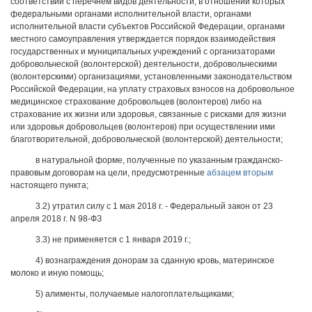
соответствии с перечнем видов деятельности, в отношении которых
федеральными органами исполнительной власти, органами
исполнительной власти субъектов Российской Федерации, органами
местного самоуправления утверждается порядок взаимодействия
государственных и муниципальных учреждений с организаторами
добровольческой (волонтерской) деятельности, добровольческими
(волонтерскими) организациями, установленными законодательством
Российской Федерации, на уплату страховых взносов на добровольное
медицинское страхование добровольцев (волонтеров) либо на
страхование их жизни или здоровья, связанные с рисками для жизни
или здоровья добровольцев (волонтеров) при осуществлении ими
благотворительной, добровольческой (волонтерской) деятельности;
в натуральной форме, полученные по указанным гражданско-
правовым договорам на цели, предусмотренные
абзацем вторым
настоящего пункта;
3.2) утратил силу с 1 мая 2018 г. - Федеральный закон от 23
апреля 2018 г. N 98-ФЗ
3.3) не применяется с 1 января 2019 г.;
4) вознаграждения донорам за сданную кровь, материнское
молоко и иную помощь;
5) алименты, получаемые налогоплательщиками;