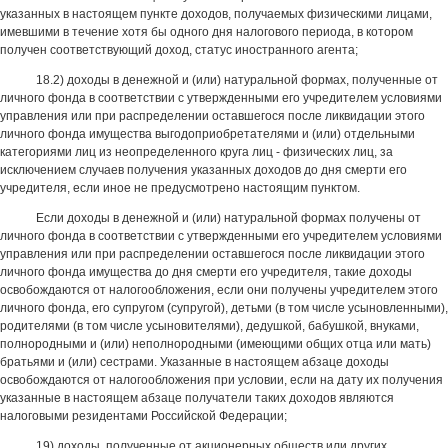
указанных в настоящем пункте доходов, получаемых физическими лицами,
имевшими в течение хотя бы одного дня налогового периода, в котором
получен соответствующий доход, статус иностранного агента;
18.2) доходы в денежной и (или) натуральной формах, полученные от
личного фонда в соответствии с утвержденными его учредителем условиями
управления или при распределении оставшегося после ликвидации этого
личного фонда имущества выгодоприобретателями и (или) отдельными
категориями лиц из неопределенного круга лиц - физических лиц, за
исключением случаев получения указанных доходов до дня смерти его
учредителя, если иное не предусмотрено настоящим пунктом.
Если доходы в денежной и (или) натуральной формах получены от
личного фонда в соответствии с утвержденными его учредителем условиями
управления или при распределении оставшегося после ликвидации этого
личного фонда имущества до дня смерти его учредителя, такие доходы
освобождаются от налогообложения, если они получены учредителем этого
личного фонда, его супругом (супругой), детьми (в том числе усыновленными),
родителями (в том числе усыновителями), дедушкой, бабушкой, внуками,
полнородными и (или) неполнородными (имеющими общих отца или мать)
братьями и (или) сестрами. Указанные в настоящем абзаце доходы
освобождаются от налогообложения при условии, если на дату их получения
указанные в настоящем абзаце получатели таких доходов являются
налоговыми резидентами Российской Федерации;
19) доходы, полученные от акционерных обществ или других