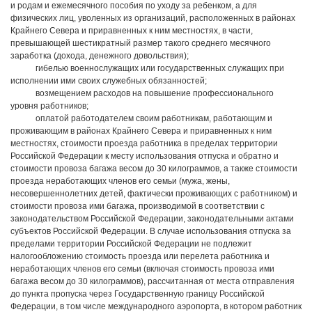
и родам и ежемесячного пособия по уходу за ребенком, а для
физических лиц, уволенных из организаций, расположенных в районах
Крайнего Севера и приравненных к ним местностях, в части,
превышающей шестикратный размер такого среднего месячного
заработка (дохода, денежного довольствия);
гибелью военнослужащих или государственных служащих при
исполнении ими своих служебных обязанностей;
возмещением расходов на повышение профессионального
уровня работников;
оплатой работодателем своим работникам, работающим и
проживающим в районах Крайнего Севера и приравненных к ним
местностях, стоимости проезда работника в пределах территории
Российской Федерации к месту использования отпуска и обратно и
стоимости провоза багажа весом до 30 килограммов, а также стоимости
проезда неработающих членов его семьи (мужа, жены,
несовершеннолетних детей, фактически проживающих с работником) и
стоимости провоза ими багажа, производимой в соответствии с
законодательством Российской Федерации, законодательными актами
субъектов Российской Федерации. В случае использования отпуска за
пределами территории Российской Федерации не подлежит
налогообложению стоимость проезда или перелета работника и
неработающих членов его семьи (включая стоимость провоза ими
багажа весом до 30 килограммов), рассчитанная от места отправления
до пункта пропуска через Государственную границу Российской
Федерации, в том числе международного аэропорта, в котором работник