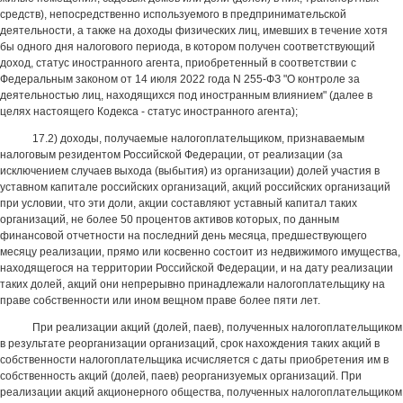
средств), непосредственно используемого в предпринимательской
деятельности, а также на доходы физических лиц, имевших в течение хотя
бы одного дня налогового периода, в котором получен соответствующий
доход, статус иностранного агента, приобретенный в соответствии с
Федеральным законом от 14 июля 2022 года N 255-ФЗ "О контроле за
деятельностью лиц, находящихся под иностранным влиянием" (далее в
целях настоящего Кодекса - статус иностранного агента);
17.2) доходы, получаемые налогоплательщиком, признаваемым
налоговым резидентом Российской Федерации, от реализации (за
исключением случаев выхода (выбытия) из организации) долей участия в
уставном капитале российских организаций, акций российских организаций
при условии, что эти доли, акции составляют уставный капитал таких
организаций, не более 50 процентов активов которых, по данным
финансовой отчетности на последний день месяца, предшествующего
месяцу реализации, прямо или косвенно состоит из недвижимого имущества,
находящегося на территории Российской Федерации, и на дату реализации
таких долей, акций они непрерывно принадлежали налогоплательщику на
праве собственности или ином вещном праве более пяти лет.
При реализации акций (долей, паев), полученных налогоплательщиком
в результате реорганизации организаций, срок нахождения таких акций в
собственности налогоплательщика исчисляется с даты приобретения им в
собственность акций (долей, паев) реорганизуемых организаций. При
реализации акций акционерного общества, полученных налогоплательщиком