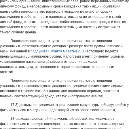
российских организаций, инвестиционных паев, ранее переданных им такому
личному фонду, в непрерывный срок нахождения таких акций, облигаций,
паев в собственности этого налогоплательщика включаются срок их
нахождения в собственности налогоплательщика до их передачи в такой
личный фонд, срок их нахождения в собственности личного фонда и срок их
нахождения в собственности налогоплательщика после их получения от
такого личного фонда.
Положения настоящего пункта не применяются в отношении
указанных в настоящем пункте доходов в размере части суммы налоговой
базы, указанной в
подпункте 8 пункта 6 статьи 210
настоящего Кодекса,
превышающей 50 миллионов рублей. Налоговый агент применяет условие,
установленное настоящим абзацем, в отношении доходов
налогоплательщика, в отношении которых он признается налоговым
агентом.
Положения настоящего пункта не применяются в отношении
указанных в настоящем пункте доходов, получаемых физическими лицами,
имевшими в течение хотя бы одного дня налогового периода, в котором
получен соответствующий доход, статус иностранного агента;
17.3) доходы, получаемые от реализации макулатуры, образующейся у
физических лиц в быту и принадлежащей им на праве собственности;
18) доходы в денежной и натуральной формах, получаемые от
физических лиц в порядке наследования, за исключением вознаграждения,