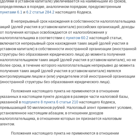
(долями в уставном капитале) увеличивается на наименьший из сроков,
определяемых в порядке, аналогичном порядкам, предусмотренным
пунктами 6.1
и
6.2 статьи 284.2
настоящего Кодекса.
В непрерывный срок нахождения в собственности налогоплательщика
акций (долей участия в уставном капитале) российских организаций, доходы
от получения которых освобождаются от налогообложения у
налогоплательщика в соответствии с
пунктом 60.2
настоящей статьи,
включается непрерывный срок нахождения таких акций (долей участия в
уставном капитале) в собственности иностранной организации (иностранной
структуры без образования юридического лица) до момента получения
налогоплательщиком таких акций (долей участия в уставном капитале), но не
более срока, в течение которого налогоплательщик непрерывно до момента
получения таких акций (долей участия в уставном капитале) являлся
контролирующим лицом и (или) учредителем этой иностранной организации
(иностранной структуры без образования юридического лица).
Положения настоящего пункта не применяются в отношении
указанных в настоящем пункте доходов в размере части налоговой базы,
указанной в
подпункте 8 пункта 6 статьи 210
настоящего Кодекса,
превышающей 50 миллионов рублей. Налоговый агент применяет условие,
установленное настоящим абзацем, в отношении доходов
налогоплательщика, в отношении которых он признается налоговым
агентом.
Положения настоящего пункта не применяются в отношении