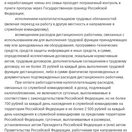
и неработающие члены его семьи проходят пограничный контроль в
пункте пропуска через Государственную границу Российской
Федерации;
исполнением налогоплательщиком трудовых обязанностей
(включая переезд на работу в другую местность и направление в
служебную командировку);
возмещением расходов дистанционного работника, связанных с
использованием им для выполнения трудовой функции принадлежащих
ему или арендованных им оборудования, программно-технических
средств, средств защиты информации и иных средств, в сумме,
определяемой коллективным договором, локальным нормативным
актом, трудовым договором, дополнительным соглашением к трудовому
договору, но не более 35 рублей за каждый день выполнения трудовой
функции дистанционно, либо в сумме фактически произведенных и
документально подтвержденных расходов дистанционного работника.
При оплате работодателем налогоплательщику расходов,
связанных со служебной командировкой, в доход, подлежащий
налогообложению, не включаются суточные, выплачиваемые в
соответствии с законодательством Российской Федерации, но не более
700 рублей за каждый день нахождения в служебной командировке на
территории Российской Федерации и не более 2 500 рублей за каждый
день нахождения в служебной командировке за пределами территории
Российской Федерации, суточные, выплачиваемые в размерах,
установленных актом Президента Российской Федерации и (или) актом
Правительства Российской Федерации, работникам при направлении их