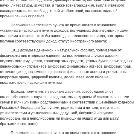
выплачиваемого наследникам (правопреемникам) авторов произведений
науки, литературы, искусства, а также вознаграждения, выплачиваемого
наследникам патентообладателей изобретений, полезных моделей,
промышленных образцов.
Положения настоящего пункта не применяются в отношении
указанных в настоящем пункте доходов, получаемых физическими лицами,
имевшими в течение хотя бы одного дня налогового периода, в котором
получен соответствующий доход, статус иностранного агента;
18.1) доходы в денежной и натуральной формах, получаемые от
физических лиц в порядке дарения, за исключением случаев дарения
недвижимого имущества, транспортных средств, ценных бумаг, производных
финансовых инструментов, цифровых финансовых активов, цифровых прав,
включающих одновременно цифровые финансовые активы и утилитарные
цифровые права, цифровой валюты, долей, паев, если иное не
предусмотрено настоящим пунктом.
Доходы, полученные в порядке дарения, освобождаются от
налогообложения в случае, если даритель и одаряемый являются членами
семьи и (или) близкими родственниками в соответствии с Семейным кодексом
Российской Федерации (супругами, родителями и детьми, в том числе
усыновителями и усыновленными, дедушкой, бабушкой и внуками,
полнородными и неполнородными (имеющими общих отца или мать)
братьями и сестрами).
Положения настоящего пункта не применяются в отношении