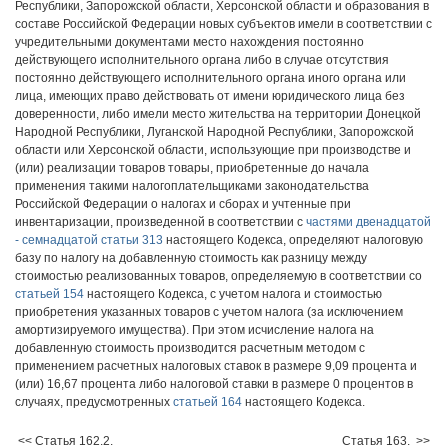
Республики, Запорожской области, Херсонской области и образования в
составе Российской Федерации новых субъектов имели в соответствии с
учредительными документами место нахождения постоянно
действующего исполнительного органа либо в случае отсутствия
постоянно действующего исполнительного органа иного органа или
лица, имеющих право действовать от имени юридического лица без
доверенности, либо имели место жительства на территории Донецкой
Народной Республики, Луганской Народной Республики, Запорожской
области или Херсонской области, использующие при производстве и
(или) реализации товаров товары, приобретенные до начала
применения такими налогоплательщиками законодательства
Российской Федерации о налогах и сборах и учтенные при
инвентаризации, произведенной в соответствии с
частями двенадцатой
- семнадцатой статьи 313
настоящего Кодекса, определяют налоговую
базу по налогу на добавленную стоимость как разницу между
стоимостью реализованных товаров, определяемую в соответствии со
статьей 154
настоящего Кодекса, с учетом налога и стоимостью
приобретения указанных товаров с учетом налога (за исключением
амортизируемого имущества). При этом исчисление налога на
добавленную стоимость производится расчетным методом с
применением расчетных налоговых ставок в размере 9,09 процента и
(или) 16,67 процента либо налоговой ставки в размере 0 процентов в
случаях, предусмотренных
статьей 164
настоящего Кодекса.
<< Статья 162.2.
Статья 163. >>