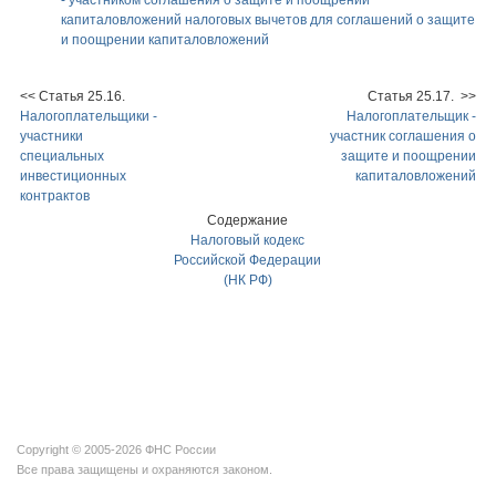
- участником соглашения о защите и поощрении
капиталовложений налоговых вычетов для соглашений о защите
и поощрении капиталовложений
<< Статья 25.16.
Статья 25.17. >>
Налогоплательщики -
Налогоплательщик -
участники
участник соглашения о
специальных
защите и поощрении
инвестиционных
капиталовложений
контрактов
Содержание
Налоговый кодекс
Российской Федерации
(НК РФ)
Copyright © 2005-2026 ФНС России
Все права защищены и охраняются законом.