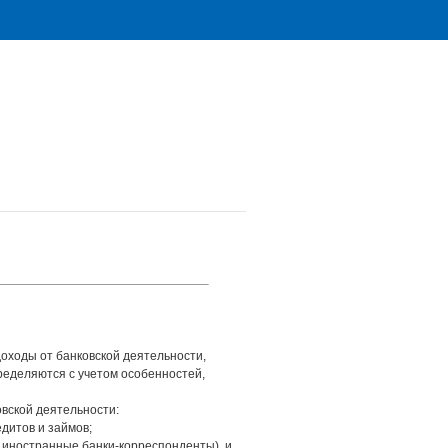
доходы от банковской деятельности,
ределяются с учетом особенностей,
овской деятельности:
едитов и займов;
ая иностранные банки-корреспонденты), и