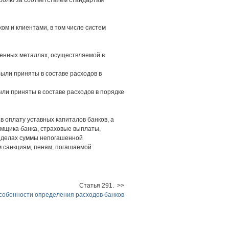
тролю за соответствием стандартам
ом и клиентами, в том числе систем
ценных металлах, осуществляемой в
были приняты в составе расходов в
ли приняты в составе расходов в порядке
 оплату уставных капиталов банков, а
емщика банка, страховые выплаты,
ределах суммы непогашенной
 санкциям, пеням, погашаемой
Статья 291. >>
собенности определения расходов банков