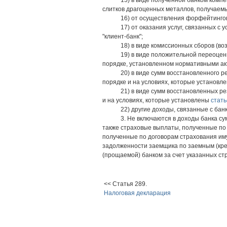
15) в виде полученной банком комп
слитков драгоценных металлов, получаемы
16) от осуществления форфейтинго
17) от оказания услуг, связанных с
"клиент-банк";
18) в виде комиссионных сборов (в
19) в виде положительной переоцен
порядке, установленном нормативными ак
20) в виде сумм восстановленного 
порядке и на условиях, которые установл
21) в виде сумм восстановленных р
и на условиях, которые установлены
стать
22) другие доходы, связанные с бан
3. Не включаются в доходы банка с
также страховые выплаты, полученные по
полученные по договорам страхования им
задолженности заемщика по заемным (кр
(прощаемой) банком за счет указанных ст
<< Статья 289.
Налоговая декларация