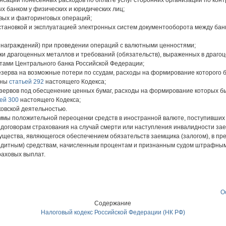
енсации понесенных расходов по оплате услуг сторонних организаций по кон
х банком у физических и юридических лиц;
вых и факторинговых операций;
 установкой и эксплуатацией электронных систем документооборота между банк
ознаграждений) при проведении операций с валютными ценностями;
ки драгоценных металлов и требований (обязательств), выраженных в драго
тами Центрального банка Российской Федерации;
резерва на возможные потери по ссудам, расходы на формирование которого 
ены
статьей 292
настоящего Кодекса;
езервов под обесценение ценных бумаг, расходы на формирование которых бы
ей 300
настоящего Кодекса;
ковской деятельностью.
уммы положительной переоценки средств в иностранной валюте, поступивших в
 договорам страхования на случай смерти или наступления инвалидности за
ущества, являющегося обеспечением обязательств заемщика (залогом), в п
едитным) средствам, начисленным процентам и признанным судом штрафным
раховых выплат.
О
Содержание
Налоговый кодекс Российской Федерации (НК РФ)