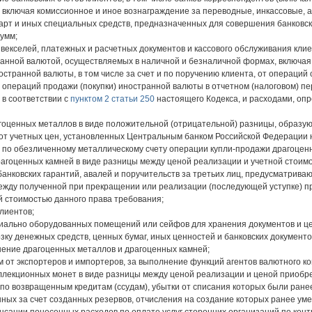
 включая комиссионное и иное вознаграждение за переводные, инкассовые, а
рт и иных специальных средств, предназначенных для совершения банковск
сумм;
 векселей, платежных и расчетных документов и кассового обслуживания клие
ранной валютой, осуществляемых в наличной и безналичной формах, включа
остранной валюты, в том числе за счет и по поручению клиента, от операций
 операций продажи (покупки) иностранной валюты в отчетном (налоговом) 
в соответствии с
пунктом 2 статьи 250
настоящего Кодекса, и расходами, оп
агоценных металлов в виде положительной (отрицательной) разницы, образу
 от учетных цен, установленных Центральным банком Российской Федерации 
 по обезличенному металлическому счету операции купли-продажи драгоцен
рагоценных камней в виде разницы между ценой реализации и учетной стоим
банковских гарантий, авалей и поручительств за третьих лиц, предусматрив
ежду полученной при прекращении или реализации (последующей уступке) пр
й стоимостью данного права требования;
лиентов;
циально оборудованных помещений или сейфов для хранения документов и ц
возку денежных средств, ценных бумаг, иных ценностей и банковских документо
анение драгоценных металлов и драгоценных камней;
м от экспортеров и импортеров, за выполнение функций агентов валютного ко
ллекционных монет в виде разницы между ценой реализации и ценой приобр
 по возвращенным кредитам (ссудам), убытки от списания которых были ранее
ных за счет созданных резервов, отчисления на создание которых ранее ум