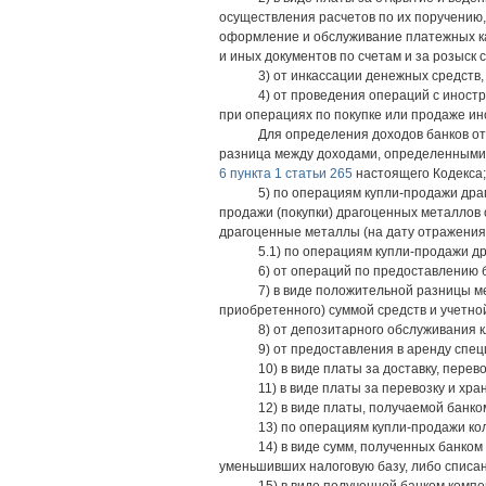
осуществления расчетов по их поручению,
оформление и обслуживание платежных ка
и иных документов по счетам и за розыск 
3) от инкассации денежных средств,
4) от проведения операций с иност
при операциях по покупке или продаже ин
Для определения доходов банков от
разница между доходами, определенными 
6 пункта 1 статьи 265
настоящего Кодекса;
5) по операциям купли-продажи др
продажи (покупки) драгоценных металлов
драгоценные металлы (на дату отражения
5.1) по операциям купли-продажи д
6) от операций по предоставлению 
7) в виде положительной разницы м
приобретенного) суммой средств и учетно
8) от депозитарного обслуживания к
9) от предоставления в аренду спе
10) в виде платы за доставку, пере
11) в виде платы за перевозку и хр
12) в виде платы, получаемой банко
13) по операциям купли-продажи ко
14) в виде сумм, полученных банком
уменьшивших налоговую базу, либо списан