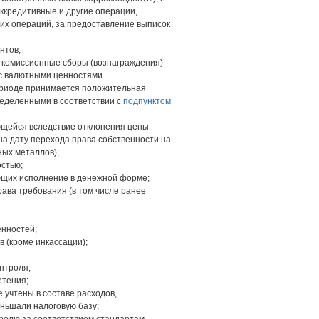
ккредитивные и другие операции,
их операций, за предоставление выписок
нтов;
я комиссионные сборы (вознаграждения)
 с валютными ценностями.
периоде принимается положительная
ределенными в соответствии с
подпунктом
ющейся вследствие отклонения цены
на дату перехода права собственности на
ных металлов);
остью;
ающих исполнение в денежной форме;
ава требования (в том числе ранее
енностей;
в (кроме инкассации);
нтроля;
етения;
 учтены в составе расходов,
еньшали налоговую базу;