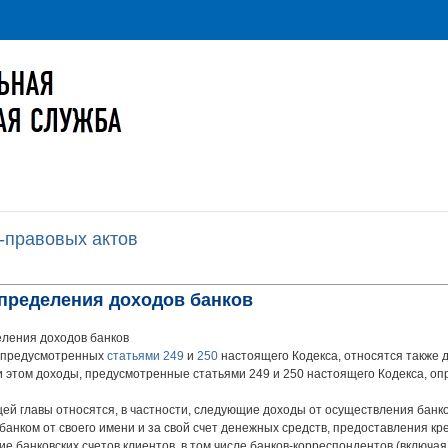
-правовых актов
определения доходов банков
ления доходов банков
в, предусмотренных
статьями 249
и
250
настоящего Кодекса, относятся также 
 этом доходы, предусмотренные статьями 249 и 250 настоящего Кодекса, оп
щей главы относятся, в частности, следующие доходы от осуществления банк
банком от своего имени и за свой счет денежных средств, предоставления кр
ние банковских счетов клиентов, в том числе банков-корреспондентов (включ