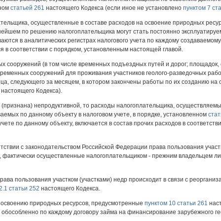
нном
статьей 261
настоящего Кодекса (если иное не установлено
пунктом 7 ст
лательщика, осуществленные в составе расходов на освоение природных ресу
ьнейшем по решению налогоплательщика могут стать постоянно эксплуатируе
ваются в аналитических регистрах налогового учета по каждому создаваемому
 в соответствии с порядком, установленным настоящей главой.
х сооружений (в том числе временных подъездных путей и дорог; площадок,
 временных сооружений для проживания участников геолого-разведочных раб
сяца, следующего за месяцем, в котором закончены работы по их созданию на
настоящего Кодекса).
сь (признана) непродуктивной, то расходы налогоплательщика, осуществляемы
ваемых по данному объекту в налоговом учете, в порядке, установленном
стат
учете по данному объекту, включается в состав прочих расходов в соответст
етствии с законодательством Российской Федерации права пользования участк
, фактически осуществленные налогоплательщиком - прежним владельцем лиц
права пользования участком (участками) недр происходит в связи с реорганиз
2.1 статьи 252
настоящего Кодекса.
о освоению природных ресурсов, предусмотренные
пунктом 10 статьи 261
наст
а обособленно по каждому договору займа на финансирование зарубежного ге