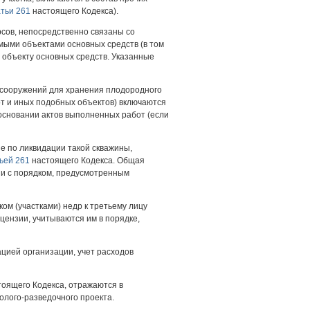
атьи 261
настоящего Кодекса).
рсов, непосредственно связаны со
мыми объектами основных средств (в том
 объекту основных средств. Указанные
 сооружений для хранения плодородного
от и иных подобных объектов) включаются
 основании актов выполненных работ (если
е по ликвидации такой скважины,
ьей 261
настоящего Кодекса. Общая
вии с порядком, предусмотренным
ом (участками) недр к третьему лицу
ензии, учитываются им в порядке,
ацией организации, учет расходов
оящего Кодекса, отражаются в
олого-разведочного проекта.