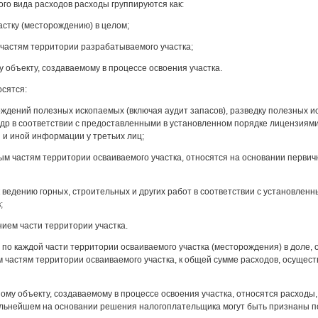
ого вида расходов расходы группируются как:
стку (месторождению) в целом;
частям территории разрабатываемого участка;
 объекту, создаваемому в процессе освоения участка.
осятся:
ождений полезных ископаемых (включая аудит запасов), разведку полезных ис
др в соответствии с предоставленными в установленном порядке лицензиями
 и иной информации у третьих лиц;
ым частям территории осваиваемого участка, относятся на основании первич
к ведению горных, строительных и других работ в соответствии с установлен
;
нием части территории участка.
по каждой части территории осваиваемого участка (месторождения) в доле,
 частям территории осваиваемого участка, к общей сумме расходов, осущест
ному объекту, создаваемому в процессе освоения участка, относятся расходы
альнейшем на основании решения налогоплательщика могут быть признаны 