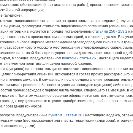
номического обоснования (иных аналогичных работ), проекта освоения место
еской и иной информации;
е (аукционе).
аключает лицензионное соглашение на право пользования недрами (получает
я лицензии, формируют стоимость лицензионного соглашения (лицензии), к
зация которых начисляется в порядке, установленном
статьями 256 - 259.2
нас
дов, связанных с производством и реализацией, в течение двух лет. В случа
асположено новое морское месторождение углеводородного сырья или в гран
(или) разработку нового морского месторождения углеводородного сырья, сум
числении налоговой базы при осуществлении деятельности, связанной с доб
сырья, в порядке, предусмотренном
пунктом 7 статьи 261
настоящего Кодекс
ется в учетной политике для целей налогообложения.
курса (аукциона) налогоплательщик не заключает лицензионное соглашение н
 целях приобретения лицензии, включаются в состав прочих расходов с 1-го 
рно в течение двух лет. В случае, если после осуществления предварительны
 принимает решение об отказе от участия в конкурсе (аукционе) либо о не
 состав прочих расходов с первого числа месяца, следующего за месяцем, в
е двух лет. При этом указанное решение оформляется соответствующим прик
 расходы, осуществленные в целях приобретения лицензий на право пользов
з проведения конкурсов.
 ресурсов, предусмотренные
пунктом 1 статьи 261
настоящего Кодекса, отража
 участку недр (месторождению) или участку территории (акватории), отраже
ользования недрами).