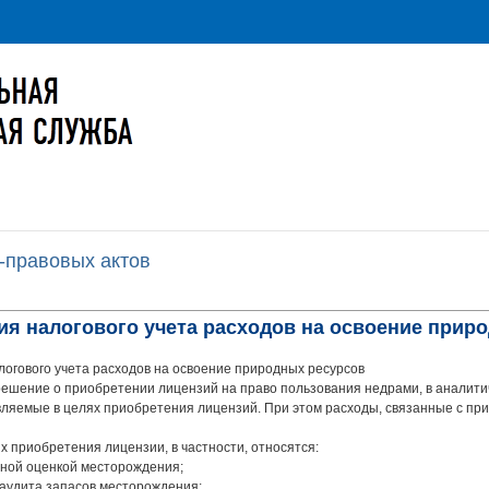
-правовых актов
ния налогового учета расходов на освоение прир
огового учета расходов на освоение природных ресурсов
ешение о приобретении лицензий на право пользования недрами, в аналитич
ляемые в целях приобретения лицензий. При этом расходы, связанные с пр
х приобретения лицензии, в частности, относятся:
ьной оценкой месторождения;
 аудита запасов месторождения;