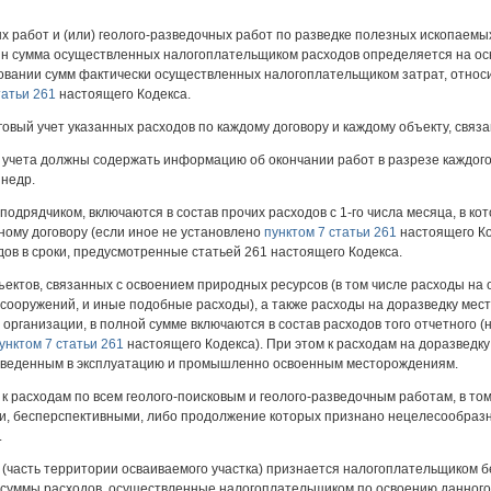
х работ и (или) геолого-разведочных работ по разведке полезных ископаемы
ин сумма осуществленных налогоплательщиком расходов определяется на ос
новании сумм фактически осуществленных налогоплательщиком затрат, относ
татьи 261
настоящего Кодекса.
овый учет указанных расходов по каждому договору и каждому объекту, связ
 учета должны содержать информацию об окончании работ в разрезе каждого
 недр.
подрядчиком, включаются в состав прочих расходов с 1-го числа месяца, в к
ному договору (если иное не установлено
пунктом 7 статьи 261
настоящего Ко
дов в сроки, предусмотренные статьей 261 настоящего Кодекса.
ектов, связанных с освоением природных ресурсов (в том числе расходы на о
ооружений, и иные подобные расходы), а также расходы на доразведку мест
 организации, в полной сумме включаются в состав расходов того отчетного (н
унктом 7 статьи 261
настоящего Кодекса). При этом к расходам на доразведку
 введенным в эксплуатацию и промышленно освоенным месторождениям.
 к расходам по всем геолого-поисковым и геолого-разведочным работам, в т
, бесперспективными, либо продолжение которых признано нецелесообразн
.
к (часть территории осваиваемого участка) признается налогоплательщиком
суммы расходов, осуществленные налогоплательщиком по освоению данного у