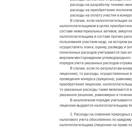
расходы на разработку технико-эко
расходы на приобретение геологич
расходы на оплату участия в конкурс
В случае, если налогоплательщик з
налогоплательщиком в целях приобретени
составе нематериальных активов, аморти
налогоплательщика в составе прочих расхо
пользования участком недр, на котором р
осуществлять поиск, оценку, разведку и 
понесенных расходов учитываются при ис
морском месторождении углеводородного 
порядок учета указанных расходов отража
В случае, если по результатам кон
лицензию), то расходы, осуществленные в
проведения конкурса (аукциона), равноме
приобретения лицензии, налогоплательщик
то указанные расходы также включаются в
указанное решение, равномерно в течени
В аналогичном порядке учитываются
лицензии выдаются налогоплательщику бе
2. Расходы на освоение природных
налогового учета обособленно по каждому
налогоплательщика (лицензии на право п