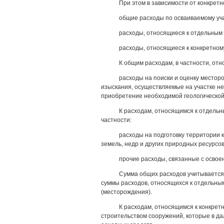
При этом в зависимости от конкретн
общие расходы по осваиваемому уча
расходы, относящиеся к отдельным 
расходы, относящиеся к конкретному
К общим расходам, в частности, отн
расходы на поиски и оценку местор
изыскания, осуществляемые на участке не
приобретение необходимой геологической
К расходам, относящимся к отдельн
частности:
расходы на подготовку территории 
земель, недр и других природных ресурсов
прочие расходы, связанные с освое
Сумма общих расходов учитывается 
суммы расходов, относящихся к отдельным
(месторождения).
К расходам, относящимся к конкрет
строительством сооружений, которые в д