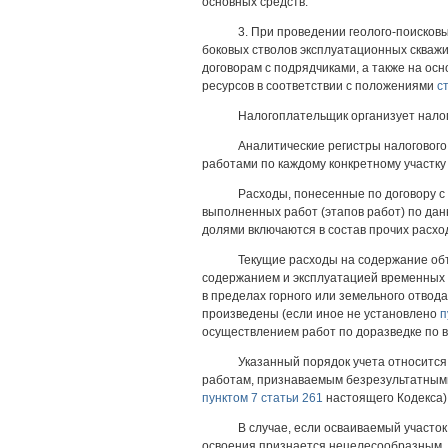
основных средств.
3. При проведении геолого-поисковы
боковых стволов эксплуатационных скваж
договорам с подрядчиками, а также на ос
ресурсов в соответствии с положениями
с
Налогоплательщик организует налог
Аналитические регистры налогового
работами по каждому конкретному участку
Расходы, понесенные по договору с 
выполненных работ (этапов работ) по дан
долями включаются в состав прочих расхо
Текущие расходы на содержание объ
содержанием и эксплуатацией временных с
в пределах горного или земельного отвода
произведены (если иное не установлено
п
осуществлением работ по доразведке по
Указанный порядок учета относится
работам, признаваемым безрезультатными
пунктом 7 статьи 261
настоящего Кодекса)
В случае, если осваиваемый участо
освоения признается нецелесообразным, 