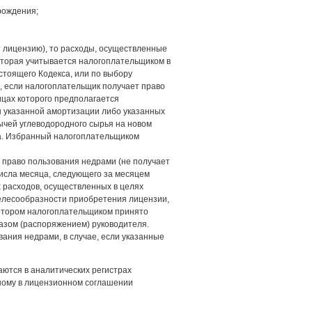
рождения;
 лицензию), то расходы, осуществленные
оторая учитывается налогоплательщиком в
тоящего Кодекса, или по выбору
е, если налогоплательщик получает право
ицах которого предполагается
мы указанной амортизации либо указанных
ычей углеводородного сырья на новом
а. Избранный налогоплательщиком
а право пользования недрами (не получает
числа месяца, следующего за месяцем
х расходов, осуществленных в целях
целесообразности приобретения лицензии,
 котором налогоплательщиком принято
азом (распоряжением) руководителя.
ания недрами, в случае, если указанные
ются в аналитических регистрах
нному в лицензионном соглашении