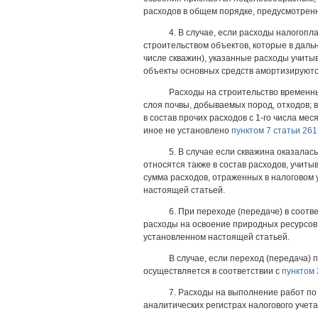
расходов в общем порядке, предусмотре
4. В случае, если расходы налогоп
строительством объектов, которые в дал
числе скважин), указанные расходы учиты
объекты основных средств амортизируются
Расходы на строительство временны
слоя почвы, добываемых пород, отходов;
в состав прочих расходов с 1-го числа ме
иное не установлено
пунктом 7 статьи 261
5. В случае если скважина оказала
относятся также в состав расходов, учиты
сумма расходов, отраженных в налоговом 
настоящей статьей.
6. При переходе (передаче) в соотв
расходы на освоение природных ресурсов
установленном настоящей статьей.
В случае, если переход (передача) 
осуществляется в соответствии с
пунктом 
7. Расходы на выполнение работ п
аналитических регистрах налогового учет