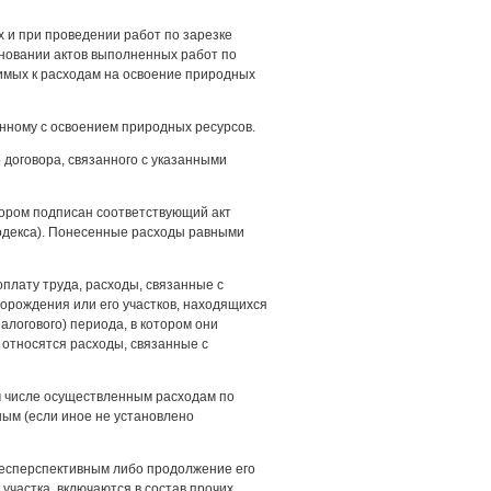
х и при проведении работ по зарезке
новании актов выполненных работ по
имых к расходам на освоение природных
анному с освоением природных ресурсов.
 договора, связанного с указанными
отором подписан соответствующий акт
декса). Понесенные расходы равными
плату труда, расходы, связанные с
орождения или его участков, находящихся
алогового) периода, в котором они
 относятся расходы, связанные с
ом числе осуществленным расходам по
ым (если иное не установлено
 бесперспективным либо продолжение его
частка, включаются в состав прочих