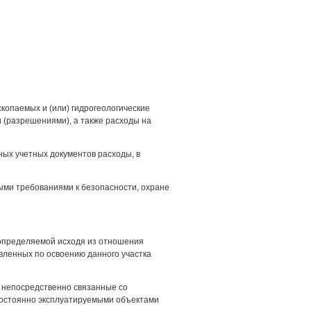
копаемых и (или) гидрогеологические
 (разрешениями), а также расходы на
ных учетных документов расходы, в
ными требованиями к безопасности, охране
 определяемой исходя из отношения
вленных по освоению данного участка
, непосредственно связанные со
постоянно эксплуатируемыми объектами