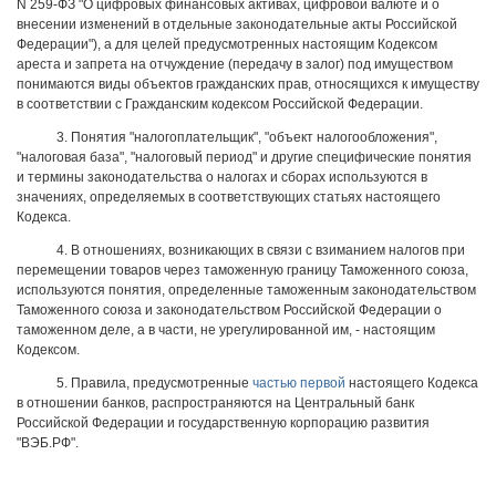
N 259-ФЗ "О цифровых финансовых активах, цифровой валюте и о
внесении изменений в отдельные законодательные акты Российской
Федерации"), а для целей предусмотренных настоящим Кодексом
ареста и запрета на отчуждение (передачу в залог) под имуществом
понимаются виды объектов гражданских прав, относящихся к имуществу
в соответствии с Гражданским кодексом Российской Федерации.
3. Понятия "налогоплательщик", "объект налогообложения",
"налоговая база", "налоговый период" и другие специфические понятия
и термины законодательства о налогах и сборах используются в
значениях, определяемых в соответствующих статьях настоящего
Кодекса.
4. В отношениях, возникающих в связи с взиманием налогов при
перемещении товаров через таможенную границу Таможенного союза,
используются понятия, определенные таможенным законодательством
Таможенного союза и законодательством Российской Федерации о
таможенном деле, а в части, не урегулированной им, - настоящим
Кодексом.
5. Правила, предусмотренные
частью первой
настоящего Кодекса
в отношении банков, распространяются на Центральный банк
Российской Федерации и государственную корпорацию развития
"ВЭБ.РФ".