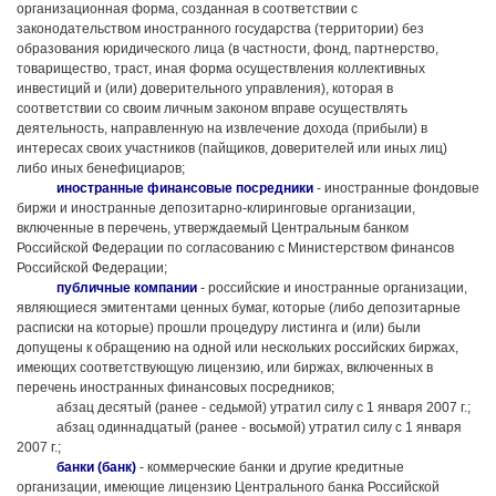
организационная форма, созданная в соответствии с
законодательством иностранного государства (территории) без
образования юридического лица (в частности, фонд, партнерство,
товарищество, траст, иная форма осуществления коллективных
инвестиций и (или) доверительного управления), которая в
соответствии со своим личным законом вправе осуществлять
деятельность, направленную на извлечение дохода (прибыли) в
интересах своих участников (пайщиков, доверителей или иных лиц)
либо иных бенефициаров;
иностранные финансовые посредники
- иностранные фондовые
биржи и иностранные депозитарно-клиринговые организации,
включенные в перечень, утверждаемый Центральным банком
Российской Федерации по согласованию с Министерством финансов
Российской Федерации;
публичные компании
- российские и иностранные организации,
являющиеся эмитентами ценных бумаг, которые (либо депозитарные
расписки на которые) прошли процедуру листинга и (или) были
допущены к обращению на одной или нескольких российских биржах,
имеющих соответствующую лицензию, или биржах, включенных в
перечень иностранных финансовых посредников;
абзац десятый (ранее - седьмой) утратил силу с 1 января 2007 г.;
абзац одиннадцатый (ранее - восьмой) утратил силу с 1 января
2007 г.;
банки (банк)
- коммерческие банки и другие кредитные
организации, имеющие лицензию Центрального банка Российской