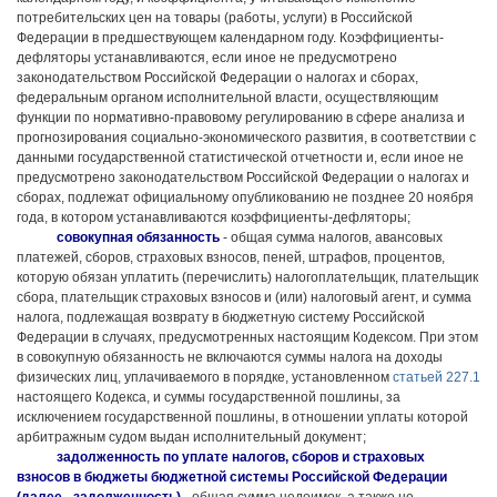
потребительских цен на товары (работы, услуги) в Российской
Федерации в предшествующем календарном году. Коэффициенты-
дефляторы устанавливаются, если иное не предусмотрено
законодательством Российской Федерации о налогах и сборах,
федеральным органом исполнительной власти, осуществляющим
функции по нормативно-правовому регулированию в сфере анализа и
прогнозирования социально-экономического развития, в соответствии с
данными государственной статистической отчетности и, если иное не
предусмотрено законодательством Российской Федерации о налогах и
сборах, подлежат официальному опубликованию не позднее 20 ноября
года, в котором устанавливаются коэффициенты-дефляторы;
совокупная обязанность
- общая сумма налогов, авансовых
платежей, сборов, страховых взносов, пеней, штрафов, процентов,
которую обязан уплатить (перечислить) налогоплательщик, плательщик
сбора, плательщик страховых взносов и (или) налоговый агент, и сумма
налога, подлежащая возврату в бюджетную систему Российской
Федерации в случаях, предусмотренных настоящим Кодексом. При этом
в совокупную обязанность не включаются суммы налога на доходы
физических лиц, уплачиваемого в порядке, установленном
статьей 227.1
настоящего Кодекса, и суммы государственной пошлины, за
исключением государственной пошлины, в отношении уплаты которой
арбитражным судом выдан исполнительный документ;
задолженность по уплате налогов, сборов и страховых
взносов в бюджеты бюджетной системы Российской Федерации