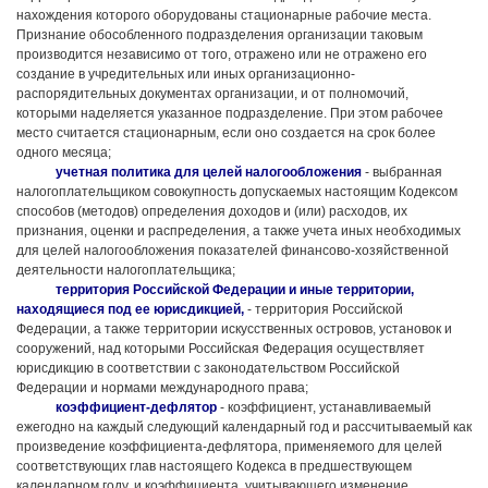
нахождения которого оборудованы стационарные рабочие места.
Признание обособленного подразделения организации таковым
производится независимо от того, отражено или не отражено его
создание в учредительных или иных организационно-
распорядительных документах организации, и от полномочий,
которыми наделяется указанное подразделение. При этом рабочее
место считается стационарным, если оно создается на срок более
одного месяца;
учетная политика для целей налогообложения
- выбранная
налогоплательщиком совокупность допускаемых настоящим Кодексом
способов (методов) определения доходов и (или) расходов, их
признания, оценки и распределения, а также учета иных необходимых
для целей налогообложения показателей финансово-хозяйственной
деятельности налогоплательщика;
территория Российской Федерации и иные территории,
находящиеся под ее юрисдикцией,
- территория Российской
Федерации, а также территории искусственных островов, установок и
сооружений, над которыми Российская Федерация осуществляет
юрисдикцию в соответствии с законодательством Российской
Федерации и нормами международного права;
коэффициент-дефлятор
- коэффициент, устанавливаемый
ежегодно на каждый следующий календарный год и рассчитываемый как
произведение коэффициента-дефлятора, применяемого для целей
соответствующих глав настоящего Кодекса в предшествующем
календарном году, и коэффициента, учитывающего изменение