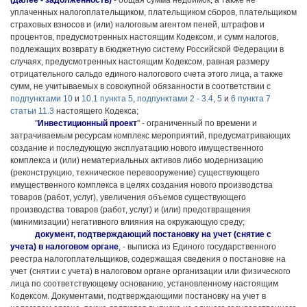
(далее - задолженность)
- общая сумма недоимок, а также не
уплаченных налогоплательщиком, плательщиком сборов, плательщиком
страховых взносов и (или) налоговым агентом пеней, штрафов и
процентов, предусмотренных настоящим Кодексом, и сумм налогов,
подлежащих возврату в бюджетную систему Российской Федерации в
случаях, предусмотренных настоящим Кодексом, равная размеру
отрицательного сальдо единого налогового счета этого лица, а также
сумм, не учитываемых в совокупной обязанности в соответствии с
подпунктами 10
и
10.1 пункта 5
,
подпунктами 2 - 3.4
,
5
и
6 пункта 7
статьи 11.3
настоящего Кодекса;
"
Инвестиционный проект
" - ограниченный по времени и
затрачиваемым ресурсам комплекс мероприятий, предусматривающих
создание и последующую эксплуатацию нового имущественного
комплекса и (или) нематериальных активов либо модернизацию
(реконструкцию, техническое перевооружение) существующего
имущественного комплекса в целях создания нового производства
товаров (работ, услуг), увеличения объемов существующего
производства товаров (работ, услуг) и (или) предотвращения
(минимизации) негативного влияния на окружающую среду;
документ, подтверждающий постановку на учет (снятие с
учета) в налоговом органе
, - выписка из Единого государственного
реестра налогоплательщиков, содержащая сведения о постановке на
учет (снятии с учета) в налоговом органе организации или физического
лица по соответствующему основанию, установленному настоящим
Кодексом. Документами, подтверждающими постановку на учет в