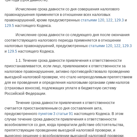
три года (срок давности).
Исчисление срока давности со дня совершения налогового
правонарушения применяется в отношении всех налоговых
правонарушений, кроме предусмотренных
статьями 120
,
122
,
129.3
и
129.5
настоящего Кодекса.
Исчисление срока давности со следующего дня после окончания
соответствующего налогового периода применяется в отношении
налоговых правонарушений, предусмотренных
статьями 120
,
122
,
129.3
и
129.5
настоящего Кодекса.
1.1. Течение срока давности привлечения к ответственности
приостанавливается, если лицо, привлекаемое к ответственности за
налоговое правонарушение, активно противодействовало проведению
выездной налоговой проверки, что стало непреодолимым препятствием
для ее проведения и определения налоговыми органами сумм налогов
(страховых взносов), подлежащих уплате в бюджетную систему
Российской Федерации.
Течение срока давности привлечения к ответственности
считается приостановленным со дня составления акта,
предусмотренного
пунктом 3 статьи 91
настоящего Кодекса. В этом
случае течение срока давности привлечения к ответственности
возобновляется со дня, когда прекратили действие обстоятельства,
препятствующие проведению выездной налоговой проверки, и
вынесено решение о возобновлении выездной налоговой проверки.