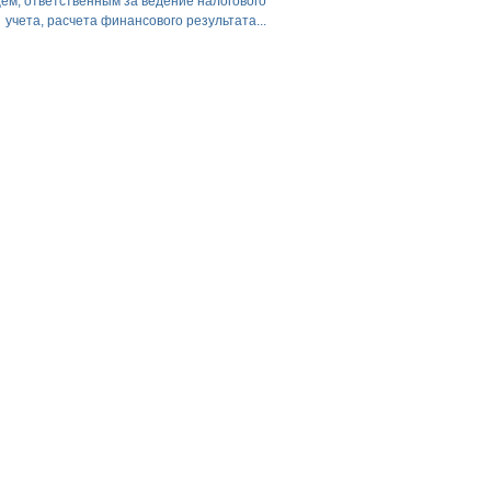
ем, ответственным за ведение налогового
учета, расчета финансового результата...