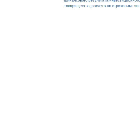
финансового результата инвестиционног
товарищества, расчета по страховым взн