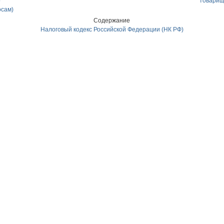
о
товарищ
осам)
Содержание
Налоговый кодекс Российской Федерации (НК РФ)