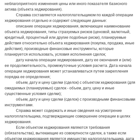
неблагоприятного изменения цены или иного показателя базисного
актива (объекта хеджирования).
Справка составляется налогоплательщиком по каждой операции
хеджирования отдельно и содержит следующие данные:
описание операции хеджирования, включающее наименование
объекта хеджирования, типы страхуемых рисков (ценовой, валютный,
кредитный, процентный или другие подобные риски), планируемые
действия относительно объекта хеджирования (покупка, продажа, иные
действия), производные финансовые инструменты, которые
планируется использовать, условия исполнения сделок;
дату начала операции хеджирования, дату ее окончания и (или)
ее продолжительность, промежуточные условия расчета. Дата начала
операции хеджирования может устанавливаться путем закрепления
порядка ее определения;
объем, дату и цену сделки (сделок) с объектом хеджирования (для
ожидаемых (планируемых) сделок - объем, дату, цену и иные
существенные условия сделки);
объем, дату и цену сделки (сделок) с производными финансовыми
инструментами.
Справка может содержать и иные сведения на усмотрение
налогоплательщика, подтверждающие совершение операции в целях
хеджирования.
Если объектом хеджирования являются требования
(обязательства), вытекающие из совокупности сделок, а также если
объектом хеджирования является имущество налогоплательщика, дата