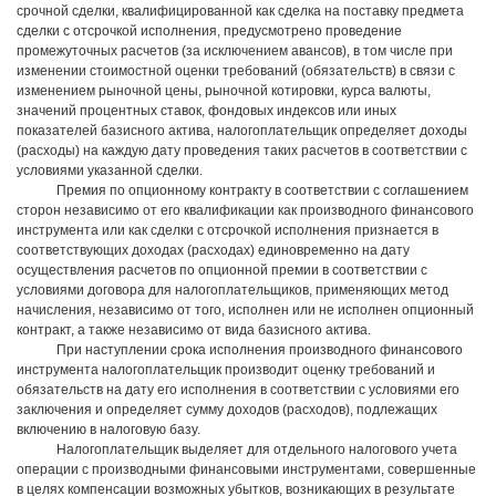
срочной сделки, квалифицированной как сделка на поставку предмета
сделки с отсрочкой исполнения, предусмотрено проведение
промежуточных расчетов (за исключением авансов), в том числе при
изменении стоимостной оценки требований (обязательств) в связи с
изменением рыночной цены, рыночной котировки, курса валюты,
значений процентных ставок, фондовых индексов или иных
показателей базисного актива, налогоплательщик определяет доходы
(расходы) на каждую дату проведения таких расчетов в соответствии с
условиями указанной сделки.
Премия по опционному контракту в соответствии с соглашением
сторон независимо от его квалификации как производного финансового
инструмента или как сделки с отсрочкой исполнения признается в
соответствующих доходах (расходах) единовременно на дату
осуществления расчетов по опционной премии в соответствии с
условиями договора для налогоплательщиков, применяющих метод
начисления, независимо от того, исполнен или не исполнен опционный
контракт, а также независимо от вида базисного актива.
При наступлении срока исполнения производного финансового
инструмента налогоплательщик производит оценку требований и
обязательств на дату его исполнения в соответствии с условиями его
заключения и определяет сумму доходов (расходов), подлежащих
включению в налоговую базу.
Налогоплательщик выделяет для отдельного налогового учета
операции с производными финансовыми инструментами, совершенные
в целях компенсации возможных убытков, возникающих в результате