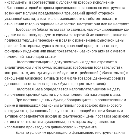
инструменты, в соответствии с условиями которых исполнение
обязанности одной стороны производного финансового инструмента
возникает в случае предъявления требований другой стороной
указанной сделки, в том числе в зависимости от обстоятельств, в
отношении которых заранее неизвестно, наступят они или не наступят.
Требования (обязательства) по сделкам, квалифицированным как
сделки на поставку предмета сделки с отсрочкой исполнения, также не
подлежат текущей переоценке в связи с изменением рыночной цены,
рыночной котировки, курса валюты, значений процентных ставок,
фондовых индексов или иных показателей базисного актива с учетом
положений настоящей статьи.
Налогоплательщик на дату заключения сделки отражает в
аналитическом учете сумму возникших требований (обязательств) к
контрагентам, исходя из условий сделки и требований (обязательств) в
отношении базисного актива (в том числе товаров, денежных средств,
драгоценных металлов, ценных бумаг, процентных ставок).
Налоговая база определяется налогоплательщиком на дату
исполнения срочной сделки с учетом положений настоящей главы.
При поставке ценных бумаг, обращающихся на организованном
рынке и являющихся базисным активом производного финансового
инструмента, финансовый результат от операций с таким базисным
активом определяется исходя из фактической цены поставки базисного
актива в соответствии с условиями, на которых осуществляется
исполнение производного финансового инструмента.
Если по условиям производного финансового инструмента или