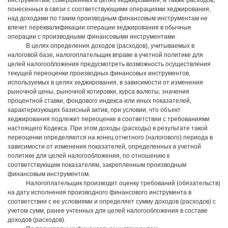
инструментам, совершенных в целях хеджирования, а также расходов,
понесенных в связи с соответствующими операциями хеджирования,
над доходами по таким производным финансовым инструментам не
влечет переквалификации операции хеджирования в обычные
операции с производными финансовыми инструментами.
В целях определения доходов (расходов), учитываемых в
налоговой базе, налогоплательщик вправе в учетной политике для
целей налогообложения предусмотреть возможность осуществления
текущей переоценки производных финансовых инструментов,
используемых в целях хеджирования, в зависимости от изменения
рыночной цены, рыночной котировки, курса валюты, значения
процентной ставки, фондового индекса или иных показателей,
характеризующих базисный актив, при условии, что объект
хеджирования подлежит переоценке в соответствии с требованиями
настоящего Кодекса. При этом доходы (расходы) в результате такой
переоценки определяются на конец отчетного (налогового) периода в
зависимости от изменения показателей, определенных в учетной
политике для целей налогообложения, по отношению к
соответствующим показателям, закрепленным производным
финансовым инструментом.
Налогоплательщик производит оценку требований (обязательств)
на дату исполнения производного финансового инструмента в
соответствии с ее условиями и определяет сумму доходов (расходов) с
учетом сумм, ранее учтенных для целей налогообложения в составе
доходов (расходов).