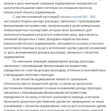
начала и дата окончания операции хеджирования определяются
налогоплательщиком самостоятельно на основании прогноза
показателей объекта хеджирования.
С учетом положений настоящей статьи и
статей 301 - 305
настоящего Кодекса доходы (расходы), связанные с производными
финансовыми инструментами, заключенными в целях компенсации
неблагоприятных последствий, которые могут возникнуть для
налогоплательщиков в результате изменения цены, курса валюты,
значений процентных ставок, фондовых индексов или иных
показателей объекта хеджирования, учитываются на конец отчетного
(налогового) периода и на дату исполнения сделки (сделок) независимо
от даты возникновения доходов (расходов), связанных с объектом
хеджирования.
По окончании операции хеджирования доходы (расходы),
связанные с производными финансовыми инструментами,
определяются с учетом доходов (расходов), учтенных в налоговой базе
в предыдущих налоговых периодах.
Если объектом хеджирования являются требования
(обязательства) по конкретной сделке, в случае ее досрочного
расторжения (прекращения по иным основаниям) доходы (расходы),
связанные с производными финансовыми инструментами,
определяются на конец отчетного (налогового) периода, в котором
произошло досрочное расторжение сделки (ее прекращение по иным
основаниям) с объектом хеджирования, или на дату исполнения сделки
(сделок), если указанная дата исполнения наступила ранее отчетной