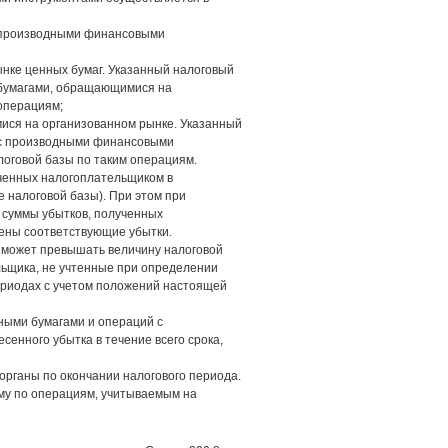
с производными финансовыми
нке ценных бумаг. Указанный налоговый
 бумагами, обращающимися на
операциям;
ися на организованном рынке. Указанный
й с производными финансовыми
оговой базы по таким операциям.
ученных налогоплательщиком в
е налоговой базы). При этом при
 суммы убытков, полученных
сены соответствующие убытки.
 может превышать величину налоговой
льщика, не учтенные при определении
ериодах с учетом положений настоящей
ными бумагами и операций с
нного убытка в течение всего срока,
органы по окончании налогового периода.
ому по операциям, учитываемым на