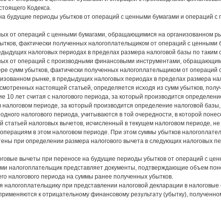
стоящего Кодекса.
 на будущие периоды убытков от операций с ценными бумагами и операций 
нных от операций с ценными бумагами, обращающимися на организованном ры
бытков, фактически полученных налогоплательщиком от операций с ценными
редыдущих налоговых периодах в пределах размера налоговой базы по таким 
енных от операций с производными финансовыми инструментами, обращающим
ере сумм убытков, фактически полученных налогоплательщиком от операци
зованном рынке, в предыдущих налоговых периодах в пределах размера нал
усмотренных настоящей статьей, определяется исходя из сумм убытков, пол
е 10 лет считая с налогового периода, за который производится определени
 налоговом периоде, за который производится определение налоговой базы,
одного налогового периода, учитываются в той очередности, в которой поне
 статьей налоговых вычетов, исчисленный в текущем налоговом периоде, не
операциям в этом налоговом периоде. При этом суммы убытков налогоплате
учтены при определении размера налогового вычета в следующих налоговых п
оговые вычеты при переносе на будущие периоды убытков от операций с цен
 налогоплательщик представляет документы, подтверждающие объем понесе
его налогового периода на суммы ранее полученных убытков.
я налогоплательщику при представлении налоговой декларации в налоговые 
применяются к отрицательному финансовому результату (убытку), полученн