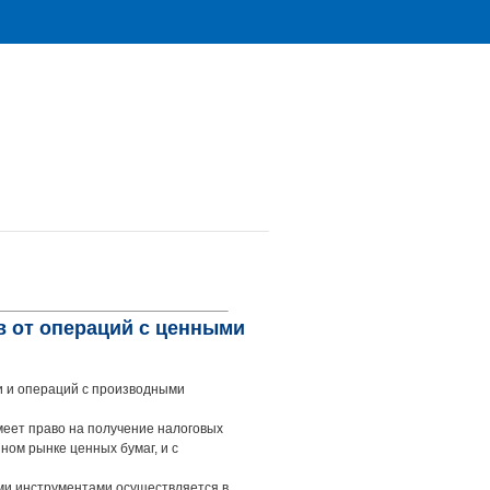
в от операций с ценными
и и операций с производными
меет право на получение налоговых
ом рынке ценных бумаг, и с
ми инструментами осуществляется в