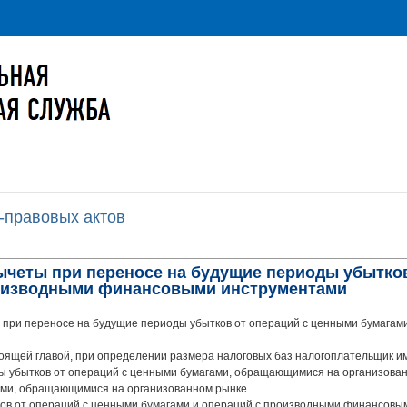
-правовых актов
вычеты при переносе на будущие периоды убытко
роизводными финансовыми инструментами
 при переносе на будущие периоды убытков от операций с ценными бумагам
тоящей главой, при определении размера налоговых баз налогоплательщик и
ы убытков от операций с ценными бумагами, обращающимися на организованн
ми, обращающимися на организованном рынке.
ов от операций с ценными бумагами и операций с производными финансовы