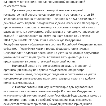
одного из участков недр, определяемого этой организацией
самостоятельно.
Организация, сведения о которой внесены в единый
государственный реестр юридических лиц на основании статьи 19
Федерального закона от 30 ноября 1994 года N 52-ФЗ "О введении в
действие части первой Гражданского кодекса Российской Федерации",
признаваемая пользователем недр на основании лицензий и иных
разрешительных документов, действующих в порядке, установленном
статьей 12 Федерального конституционного закона от 21 марта
2014 года N 6-ФКЗ "О принятии в Российскую Федерацию
Республики Крым и образовании в составе Российской Федерации новых
субъектов - Республики Крым и города федерального значения
Севастополя", подлежит постановке на учет на основании документов,
указанных в настоящем пункте, в течение пяти дней со дня их
представления в соответствующий налоговый орган.
Налоговый орган в тот же срок обязан выдать (направить)
организации выписку из Единого государственного реестра
налогоплательщиков, содержащую сведения о постановке на учет в
налоговом органе в качестве налогоплательщика налога на добычу
полезных ископаемых.
2. Налогоплательщики, осуществляющие добычу полезных
ископаемых на континентальном шельфе Российской Федерации, в
исключительной экономической зоне Российской Федерации, а также за
пределами территории Российской Федерации, если эта добыча
осуществляется на территориях, находящихся под юрисдикцией