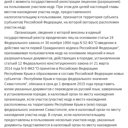
дней с момента государственной регистрации лицензии (разрешения)
на пользование участком недр. При этом для целей настоящей главы
местом нахождения участка недр, предоставленного
налогоплательщику в пользование, признается территория субъекта
(субъектов) Российской Федерации, на которой (которых) расположен
участок недр.
Организация, сведения о которой внесены в единый
государственный реестр юридических лиц на основании статьи 19
Федерального закона от 30 ноября 1994 года N 52-ФЗ "О введении в
действие части первой Гражданского кодекса Российской Федерации",
признаваемая пользователем недр на основании лицензий и иных
разрешительных документов, действующих в порядке, установленном
статьей 12 Федерального конституционного закона от 21 марта
2014 года N 6-ФКЗ "О принятии в Российскую Федерацию
Республики Крым и образовании в составе Российской Федерации новых
субъектов - Республики Крым и города федерального значения
Севастополя", обязана в срок до 1 февраля 2015 года представить
копии указанных документов с переводом на русский язык, заверенным
в установленном порядке, в налоговый орган по месту нахождения
организации, если участок (участки) недр и место нахождения
расположены на территориях Республики Крым и (или) города
федерального значения Севастополя, или в налоговый орган по месту
нахождения участка недр. В случае, если налогоплательщику
предоставлены в пользование несколько участков недр, указанные
документы представляются в налоговый орган по месту нахождения