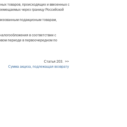
ых товаров, происходящих и ввезенных с
еремещаемых через границу Российской
ализованным подакцизным товарам,
алогообложения в соответствии с
овом периоде в первоочередном по
Статья 203. >>
Сумма акциза, подлежащая возврату