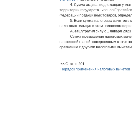
4. Сумма акциза, подлежащая упла
территории государств - членов Евразий
Федерации подакцизных товаров, определ
5. Если сумма налоговых вычетов в
налогоплательщик в этом налоговом перио
Абзац утратил силу с 1 января 2023 
Сумма превышения налоговых вычет
настоящей главой, совершенным в отчетн
сравнению с другими налоговыми вычетам
<< Статья 201.
Порядок применения налоговых вычетов