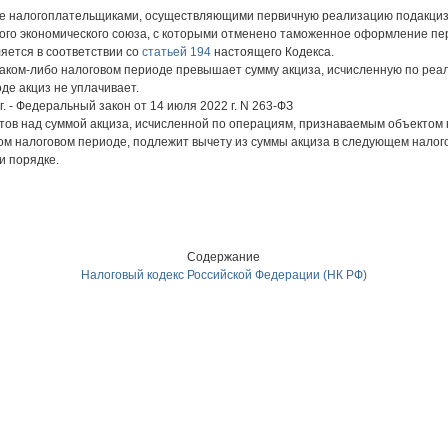
те налогоплательщиками, осуществляющими первичную реализацию подакцизн
ского экономического союза, с которыми отменено таможенное оформление п
яется в соответствии со
статьей 194
настоящего Кодекса.
 каком-либо налоговом периоде превышает сумму акциза, исчисленную по ре
де акциз не уплачивает.
г. - Федеральный закон от 14 июля 2022 г. N 263-ФЗ
ов над суммой акциза, исчисленной по операциям, признаваемым объектом н
ом налоговом периоде, подлежит вычету из суммы акциза в следующем налог
и порядке.
Содержание
Налоговый кодекс Российской Федерации (НК РФ)