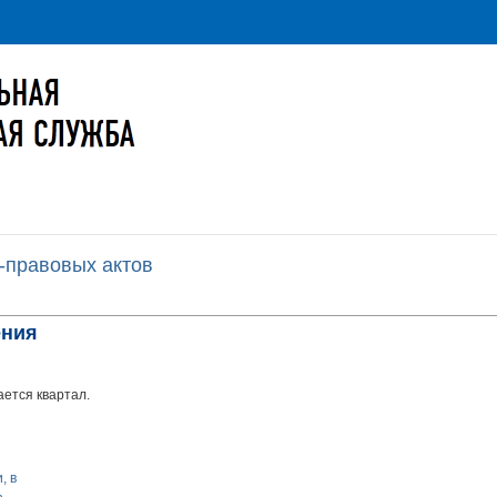
-правовых актов
ения
ется квартал.
, в