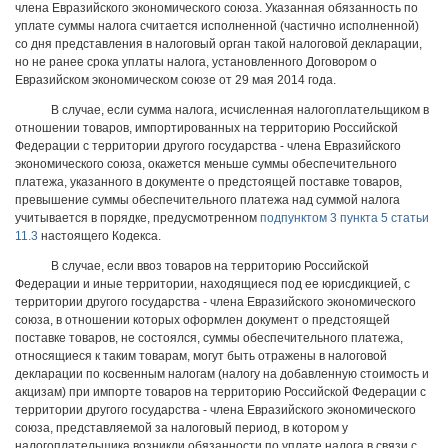
члена Евразийского экономического союза. Указанная обязанность по
уплате суммы налога считается исполненной (частично исполненной)
со дня представления в налоговый орган такой налоговой декларации,
но не ранее срока уплаты налога, установленного Договором о
Евразийском экономическом союзе от 29 мая 2014 года.
В случае, если сумма налога, исчисленная налогоплательщиком в
отношении товаров, импортированных на территорию Российской
Федерации с территории другого государства - члена Евразийского
экономического союза, окажется меньше суммы обеспечительного
платежа, указанного в документе о предстоящей поставке товаров,
превышение суммы обеспечительного платежа над суммой налога
учитывается в порядке, предусмотренном
подпунктом 3 пункта 5 статьи
11.3
настоящего Кодекса.
В случае, если ввоз товаров на территорию Российской
Федерации и иные территории, находящиеся под ее юрисдикцией, с
территории другого государства - члена Евразийского экономического
союза, в отношении которых оформлен документ о предстоящей
поставке товаров, не состоялся, суммы обеспечительного платежа,
относящиеся к таким товарам, могут быть отражены в налоговой
декларации по косвенным налогам (налогу на добавленную стоимость и
акцизам) при импорте товаров на территорию Российской Федерации с
территории другого государства - члена Евразийского экономического
союза, представляемой за налоговый период, в котором у
налогоплательщика возникли обязанности по уплате налога в связи с