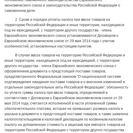
положений таможенного законодательства Евразийского
экономического союза и законодательства Российской Федерации о
таможенном деле.
2. Сроки и порядок уплаты налога при ввозе товаров на
территорию Российской Федерации и иные территории, находящиеся
под ее юрисдикцией, с территории другого государства - члена
Евразийского экономического союза устанавливаются Договором о
Евразийском экономическом союзе от 29 мая 2014 года с учетом
особенностей, установленных настоящим пунктом.
В случае ввоза товаров на территорию Российской Федерации и
иные территории, находящиеся под ее юрисдикцией, с территории
другого государства - члена Евразийского экономического союза с
оформлением документа о предстоящей поставке товаров,
предусмотренного Федеральным законом "О национальной системе
подтверждения ожидания поставки товаров и о внесении изменений в
отдельные законодательные акты Российской Федерации", обязанность
по уплате суммы налога при ввозе товаров, определяемой в
соответствии с Договором о Евразийском экономическом союзе от 29
мая 2014 года, считается исполненной в части уплаченной суммы
обеспечительного платежа, которая не превышает размера налога и
указана в документе о предстоящей поставке товаров, а также заявлена
налогоплательщиком в налоговой декларации по косвенным налогам
(налогу на добавленную стоимость и акцизам) при импорте товаров на
территорию Российской Федерации с территории другого государства -