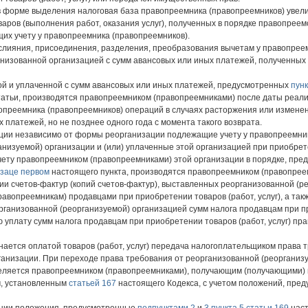
в форме выделения налоговая база правопреемника (правопреемников) увел
варов (выполнения работ, оказания услуг), полученных в порядке правопрее
их учету у правопреемника (правопреемников).
 слияния, присоединения, разделения, преобразования вычетам у правопре
низованной организацией с сумм авансовых или иных платежей, полученных 
ой и уплаченной с сумм авансовых или иных платежей, предусмотренных
пунк
атьи, производятся правопреемником (правопреемниками) после даты реали
авопреемника (правопреемников) операций в случаях расторжения или измене
платежей, но не позднее одного года с момента такого возврата.
ации независимо от формы реорганизации подлежащие учету у правопреемни
изуемой) организации и (или) уплаченные этой организацией при приобретени
чету правопреемником (правопреемниками) этой организации в порядке, пре
заце первом
настоящего пункта, производятся правопреемником (правопрее
ии счетов-фактур (копий счетов-фактур), выставленных реорганизованной (ре
авопреемникам) продавцами при приобретении товаров (работ, услуг), а такж
анизованной (реорганизуемой) организацией сумм налога продавцам при прио
уплату сумм налога продавцам при приобретении товаров (работ, услуг) пр
знается оплатой товаров (работ, услуг) передача налогоплательщиком права
ганизации. При переходе права требования от реорганизованной (реорганиз
еляется правопреемником (правопреемниками), получающим (получающими) 
м, установленным
статьей 167
настоящего Кодекса, с учетом положений, пре