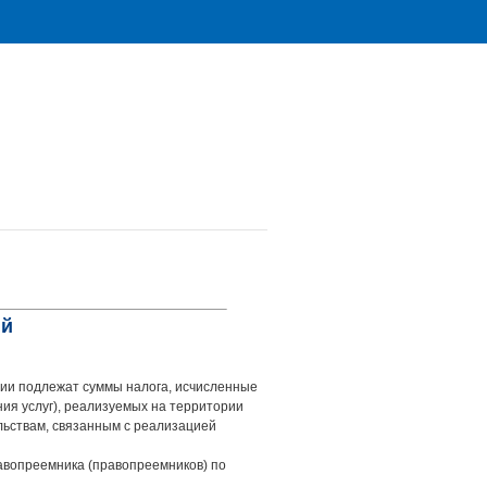
ий
ции подлежат суммы налога, исчисленные
ния услуг), реализуемых на территории
льствам, связанным с реализацией
равопреемника (правопреемников) по