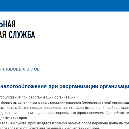
-правовых актов
и налогообложения при реорганизации организац
ообложения при реорганизации организаций
в форме выделения вычетам у реорганизованной (реорганизуемой) организа
ых платежей в счет предстоящих поставок товаров (выполнения работ, оказа
 долга при реорганизации на правопреемника (правопреемников) по обязате
щественных прав.
астоящем пункте, производятся в полном объеме после перевода долга на п
 товаров (работ, услуг) или передачей имущественных прав.