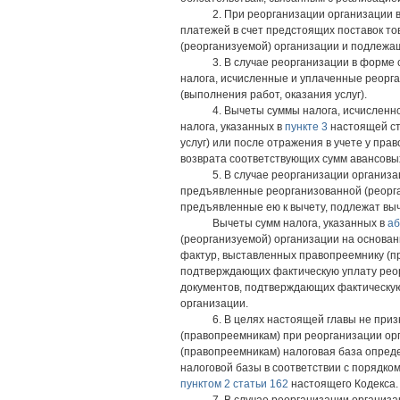
2. При реорганизации организации 
платежей в счет предстоящих поставок то
(реорганизуемой) организации и подлежащ
3. В случае реорганизации в форме
налога, исчисленные и уплаченные реорга
(выполнения работ, оказания услуг).
4. Вычеты суммы налога, исчисленн
налога, указанных в
пункте 3
настоящей ст
услуг) или после отражения в учете у пр
возврата соответствующих сумм авансовых 
5. В случае реорганизации организ
предъявленные реорганизованной (реорган
предъявленные ею к вычету, подлежат вы
Вычеты сумм налога, указанных в
аб
(реорганизуемой) организации на основан
фактур, выставленных правопреемнику (пр
подтверждающих фактическую уплату реорг
документов, подтверждающих фактическую 
организации.
6. В целях настоящей главы не при
(правопреемникам) при реорганизации ор
(правопреемникам) налоговая база опред
налоговой базы в соответствии с порядко
пунктом 2 статьи 162
настоящего Кодекса.