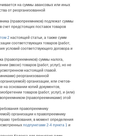
ичивается на суммы авансовых или иных
мства от реорганизованной
емника (правопреемников) подлежат суммы
в счет предстоящих поставок товаров
том 2
настоящей статьи, а также сумм
зации соответствующих товаров (работ,
ния условий соответствующего договора и
ка (правопреемников) суммы налога,
и (ввозе) товаров (работ, услуг), но не
дусмотренном настоящей главой.
мниками) реорганизованной
организуемой) организации, или счетов-
е на основании копий документов,
бретении товаров (работ, услуг), и (или)
авопреемником (правопреемниками) этой
 требования правопреемнику
уемой) организации к правопреемнику
право требования, в момент определения
дусмотренных
подпунктами 2-4 пункта 1
и