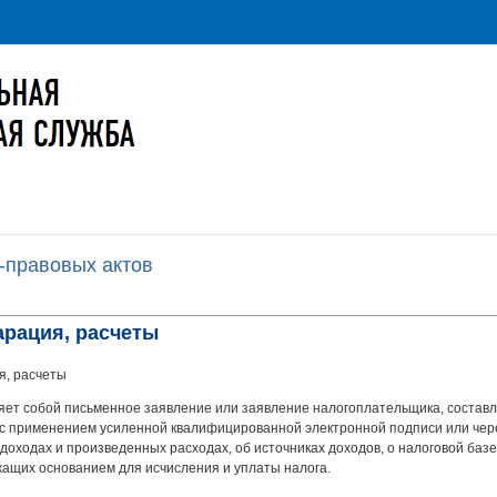
-правовых актов
арация, расчеты
я, расчеты
яет собой письменное заявление или заявление налогоплательщика, состав
с применением усиленной квалифицированной электронной подписи или чере
оходах и произведенных расходах, об источниках доходов, о налоговой базе
ужащих основанием для исчисления и уплаты налога.