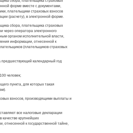
льщика сбора, плательщика страховых
онной форме вместе с документами,
ики, плательщики страховых взносов
ции (расчету), в электронной форме.
ьщика сбора, плательщика страховых
зи через оператора электронного
ным органом исполнительной власти,
вления информации, отнесенной к
плательщиков (плательщиков страховых
за предшествующий календарный год
100 человек;
щего пункта, для которых такая
ам).
ховых взносов, производящими выплаты и
дставляют все налоговые декларации
 в качестве крупнейших
, отнесенной к государственной тайне,