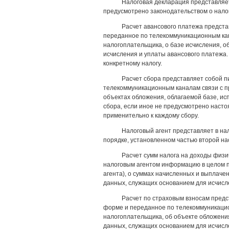
Налоговая декларация представляе
предусмотрено законодательством о налог
Расчет авансового платежа предста
переданное по телекоммуникационным кан
налогоплательщика, о базе исчисления, о
исчисления и уплаты авансового платежа.
конкретному налогу.
Расчет сбора представляет собой п
телекоммуникационным каналам связи с п
объектах обложения, облагаемой базе, ис
сбора, если иное не предусмотрено насто
применительно к каждому сбору.
Налоговый агент представляет в н
порядке, установленном частью второй на
Расчет сумм налога на доходы физи
налоговым агентом информацию в целом п
агента), о суммах начисленных и выплаче
данных, служащих основанием для исчисл
Расчет по страховым взносам предс
форме и переданное по телекоммуникацио
налогоплательщика, об объекте обложения
данных, служащих основанием для исчисл