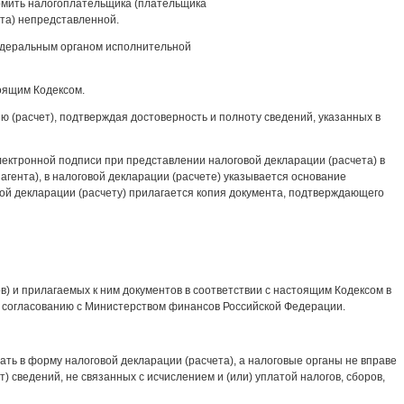
домить налогоплательщика (плательщика
ета) непредставленной.
едеральным органом исполнительной
оящим Кодексом.
 (расчет), подтверждая достоверность и полноту сведений, указанных в
лектронной подписи при представлении налоговой декларации (расчета) в
гента), в налоговой декларации (расчете) указывается основание
ой декларации (расчету) прилагается копия документа, подтверждающего
) и прилагаемых к ним документов в соответствии с настоящим Кодексом в
о согласованию с Министерством финансов Российской Федерации.
ать в форму налоговой декларации (расчета), а налоговые органы не вправе
 сведений, не связанных с исчислением и (или) уплатой налогов, сборов,