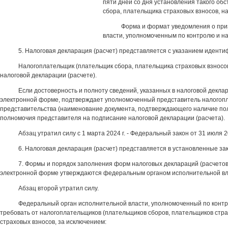
пяти дней со дня установления такого об
сбора, плательщика страховых взносов, н
Форма и формат уведомления о при
власти, уполномоченным по контролю и над
5. Налоговая декларация (расчет) представляется с указанием идент
Налогоплательщик (плательщик сбора, плательщика страховых взносов,
налоговой декларации (расчете).
Если достоверность и полноту сведений, указанных в налоговой декла
электронной форме, подтверждает уполномоченный представитель налогоплат
представительства (наименование документа, подтверждающего наличие полн
полномочия представителя на подписание налоговой декларации (расчета).
Абзац утратил силу с 1 марта 2024 г. - Федеральный закон от 31 июля 2
6. Налоговая декларация (расчет) представляется в установленные зак
7. Формы и порядок заполнения форм налоговых деклараций (расчетов)
электронной форме утверждаются федеральным органом исполнительной влас
Абзац второй утратил силу.
Федеральный орган исполнительной власти, уполномоченный по контрол
требовать от налогоплательщиков (плательщиков сборов, плательщиков страхо
страховых взносов, за исключением: