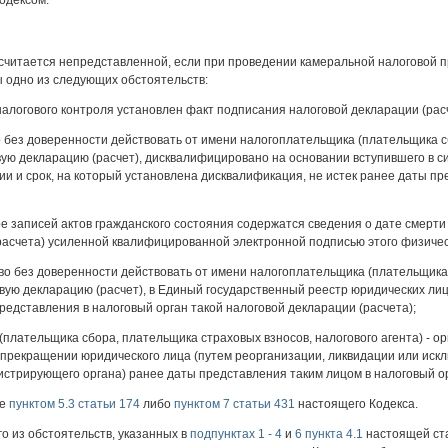
одексом.
) считается непредставленной, если при проведении камеральной налоговой п
ы одно из следующих обстоятельств:
налогового контроля установлен факт подписания налоговой декларации (ра
 без доверенности действовать от имени налогоплательщика (плательщика с
вую декларацию (расчет), дисквалифицировано на основании вступившего в 
 и срок, на который установлена дисквалификация, не истек ранее даты пр
ре записей актов гражданского состояния содержатся сведения о дате смерт
расчета) усиленной квалифицированной электронной подписью этого физичес
во без доверенности действовать от имени налогоплательщика (плательщика
овую декларацию (расчет), в Единый государственный реестр юридических ли
редставления в налоговый орган такой налоговой декларации (расчета);
(плательщика сбора, плательщика страховых взносов, налогового агента) - о
 прекращении юридического лица (путем реорганизации, ликвидации или искл
стрирующего органа) ранее даты представления таким лицом в налоговый ор
ые
пунктом 5.3 статьи 174
либо
пунктом 7 статьи 431
настоящего Кодекса.
го из обстоятельств, указанных в
подпунктах 1 - 4
и
6 пункта 4.1
настоящей ста