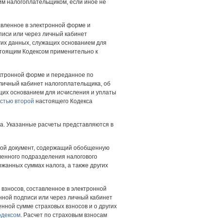
им налогоплательщиком, если иное не
авленное в электронной форме и
иси или через личный кабинет
угих данных, служащих основанием для
стоящим Кодексом применительно к
ектронной форме и переданное по
личный кабинет налогоплательщика, об
ащих основанием для исчисления и уплаты
стью второй
настоящего Кодекса
а. Указанные расчеты представляются в
обой документ, содержащий обобщенную
ленного подразделения налогового
жанных суммах налога, а также других
взносов, составленное в электронной
ной подписи или через личный кабинет
нной сумме страховых взносов и о других
одексом
. Расчет по страховым взносам