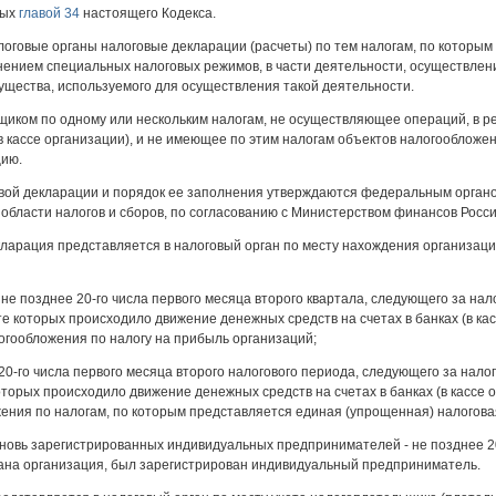
ных
главой 34
настоящего Кодекса.
логовые органы налоговые декларации (расчеты) по тем налогам, по которы
енением специальных налоговых режимов, в части деятельности, осуществле
ущества, используемого для осуществления такой деятельности.
иком по одному или нескольким налогам, не осуществляющее операций, в р
(в кассе организации), и не имеющее по этим налогам объектов налогооблож
цию.
вой декларации и порядок ее заполнения утверждаются федеральным органо
области налогов и сборов, по согласованию с Министерством финансов Росс
ларация представляется в налоговый орган по месту нахождения организаци
 не позднее 20-го числа первого месяца второго квартала, следующего за на
е которых происходило движение денежных средств на счетах в банках (в кассе
огообложения по налогу на прибыль организаций;
20-го числа первого месяца второго налогового периода, следующего за нал
торых происходило движение денежных средств на счетах в банках (в кассе ор
ения по налогам, по которым представляется единая (упрощенная) налогова
вновь зарегистрированных индивидуальных предпринимателей - не позднее 20
дана организация, был зарегистрирован индивидуальный предприниматель.