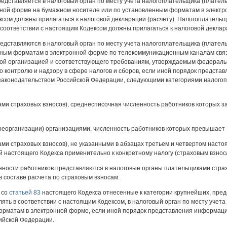
представляется в налоговый орган по месту учета налогоплательщика (плате
енной форме на бумажном носителе или по установленным форматам в электр
ксом должны прилагаться к налоговой декларации (расчету). Налогоплательщ
 соответствии с настоящим Кодексом должны прилагаться к налоговой деклара
едставляются в налоговый орган по месту учета налогоплательщика (плател
ленным форматам в электронной форме по телекоммуникационным каналам свя
ой организацией и соответствующего требованиям, утверждаемым федераль
 контролю и надзору в сфере налогов и сборов, если иной порядок предста
 законодательством Российской Федерации, следующими категориями налого
ми страховых взносов), среднесписочная численность работников которых 
 реорганизации) организациями, численность работников которых превышает 
и страховых взносов), не указанными в абзацах третьем и четвертом настоя
 настоящего Кодекса применительно к конкретному налогу (страховым взнос
нности работников представляются в налоговые органы плательщиками стра
 составе расчета по страховым взносам.
 со
статьей 83
настоящего Кодекса отнесенные к категории крупнейших, пре
ять в соответствии с настоящим Кодексом, в налоговый орган по месту учета
рматам в электронной форме, если иной порядок представления информации
ийской Федерации.