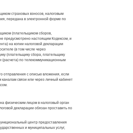
щиком страховых взносов, налоговым
ния, передана в электронной форме по
ьщиком (плательщиком сборов,
 не предусмотрено настоящим Кодексом, и
ента) на копии налоговой декларации
осителе (в том числе через
ику (плательщику сбора, плательщику
ии (расчета) по телекоммуникационным
го отправления с описью вложения, если
 каналам связи или через личный кабинет
сом.
на физическим лицом в налоговый орган
логовой декларации обязан проставить по
офункциональный центр предоставления
ударственных и муниципальных услуг,