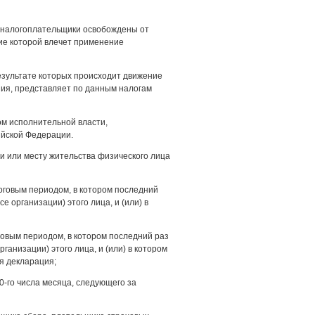
м налогоплательщики освобождены от
ние которой влечет применение
езультате которых происходит движение
ения, представляет по данным налогам
м исполнительной власти,
ийской Федерации.
и или месту жительства физического лица
логовым периодом, в котором последний
 организации) этого лица, и (или) в
оговым периодом, в котором последний раз
ганизации) этого лица, и (или) в котором
я декларация;
-го числа месяца, следующего за