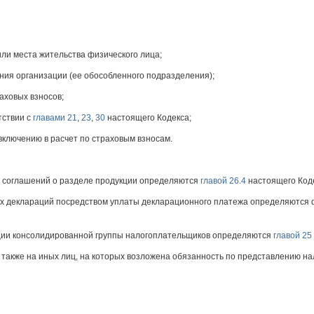
или места жительства физического лица;
ания организации (ее обособленного подразделения);
аховых взносов;
тствии с
главами 21
,
23
,
30
настоящего Кодекса;
включению в расчет по страховым взносам.
и соглашений о разделе продукции определяются
главой 26.4
настоящего Код
ых деклараций посредством уплаты декларационного платежа определяются
ации консолидированной группы налогоплательщиков определяются
главой 25
также на иных лиц, на которых возложена обязанность по представлению нал