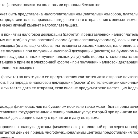
етов) предоставляются налоговыми органами бесплатно.
может быть представлена налогоплательщиком (плательщиком сбора, платель
рез представителя, направлена в виде почтового отправления с описью вложе
 через личный кабинет налогоплательщика.
ь в принятии налоговой декларации (расчета), представленной налогоплател
вым агентом) по установленной форме (установленному формату), если иное
ельщика (плательщика сбора, плательщика страховых взносов, налогового аг
у ее получения при получении налоговой декларации (расчета) на бумажном н
ия государственных и муниципальных услуг) либо передать налогоплательщ
витанцию о приеме в электронной форме - при получении налоговой декларац
налогоплательщика.
 (расчета) по почте днем ее представления считается дата отправки почтово
ом. При передаче налоговой декларации (расчета) по телекоммуникационным
 считается дата ее отправки, если иное не предусмотрено настоящим Кодек
 доходы физических лиц на бумажном носителе также может быть представле
тавления государственных и муниципальных услуг, который при принятии на
говой декларации отметку о принятии и дату ее приема.
арации по налогу на доходы физических лиц в налоговый орган через мног
считается день ее приема многофункциональным центром предоставления гос