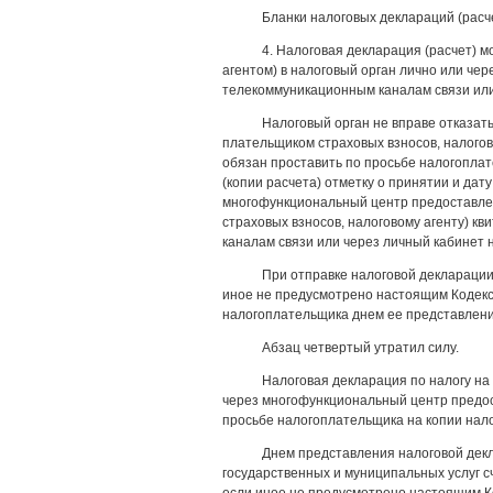
Бланки налоговых деклараций (расч
4. Налоговая декларация (расчет) 
агентом) в налоговый орган лично или че
телекоммуникационным каналам связи или
Налоговый орган не вправе отказат
плательщиком страховых взносов, налого
обязан проставить по просьбе налогоплат
(копии расчета) отметку о принятии и дат
многофункциональный центр предоставлен
страховых взносов, налоговому агенту) к
каналам связи или через личный кабинет 
При отправке налоговой декларации
иное не предусмотрено настоящим Кодекс
налогоплательщика днем ее представления
Абзац четвертый утратил силу.
Налоговая декларация по налогу на
через многофункциональный центр предос
просьбе налогоплательщика на копии нало
Днем представления налоговой декл
государственных и муниципальных услуг 