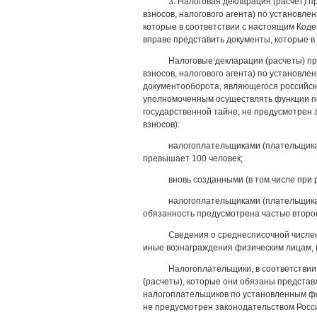
3. Налоговая декларация (расчет) 
взносов, налогового агента) по установл
которые в соответствии с настоящим Коде
вправе представить документы, которые в
Налоговые декларации (расчеты) пр
взносов, налогового агента) по установ
документооборота, являющегося российск
уполномоченным осуществлять функции по
государственной тайне, не предусмотрен
взносов):
налогоплательщиками (плательщика
превышает 100 человек;
вновь созданными (в том числе при
налогоплательщиками (плательщикам
обязанность предусмотрена частью второй
Сведения о среднесписочной числе
иные вознаграждения физическим лицам, в
Налогоплательщики, в соответствии
(расчеты), которые они обязаны представл
налогоплательщиков по установленным фо
не предусмотрен законодательством Росс