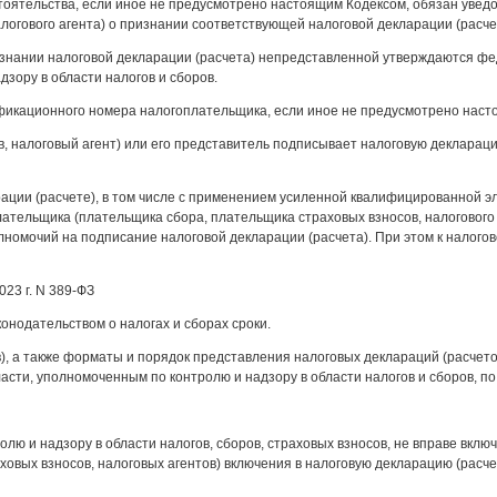
стоятельства, если иное не предусмотрено настоящим Кодексом, обязан уве
алогового агента) о признании соответствующей налоговой декларации (расч
знании налоговой декларации (расчета) непредставленной утверждаются ф
зору в области налогов и сборов.
ификационного номера налогоплательщика, если иное не предусмотрено наст
 налоговый агент) или его представитель подписывает налоговую декларацию
рации (расчете), в том числе с применением усиленной квалифицированной э
ельщика (плательщика сбора, плательщика страховых взносов, налогового а
омочий на подписание налоговой декларации (расчета). При этом к налогов
023 г. N 389-ФЗ
онодательством о налогах и сборах сроки.
, а также форматы и порядок представления налоговых деклараций (расчетов
ти, уполномоченным по контролю и надзору в области налогов и сборов, п
ю и надзору в области налогов, сборов, страховых взносов, не вправе включ
вых взносов, налоговых агентов) включения в налоговую декларацию (расчет)