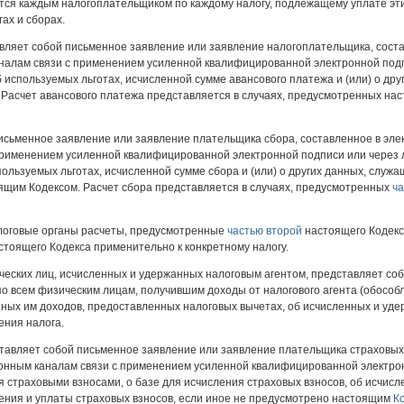
тся каждым налогоплательщиком по каждому налогу, подлежащему уплате эт
ах и сборах.
вляет собой письменное заявление или заявление налогоплательщика, сост
алам связи с применением усиленной квалифицированной электронной подп
б используемых льготах, исчисленной сумме авансового платежа и (или) о др
 Расчет авансового платежа представляется в случаях, предусмотренных на
исьменное заявление или заявление плательщика сбора, составленное в эл
рименением усиленной квалифицированной электронной подписи или через 
пользуемых льготах, исчисленной сумме сбора и (или) о других данных, служ
ящим Кодексом. Расчет сбора представляется в случаях, предусмотренных
ча
алоговые органы расчеты, предусмотренные
частью второй
настоящего Кодекс
стоящего Кодекса применительно к конкретному налогу.
ческих лиц, исчисленных и удержанных налоговым агентом, представляет с
о всем физическим лицам, получившим доходы от налогового агента (обособ
нных им доходов, предоставленных налоговых вычетах, об исчисленных и удер
ения налога.
тавляет собой письменное заявление или заявление плательщика страховых 
нным каналам связи с применением усиленной квалифицированной электрон
 страховыми взносами, о базе для исчисления страховых взносов, об исчисле
ения и уплаты страховых взносов, если иное не предусмотрено настоящим
К