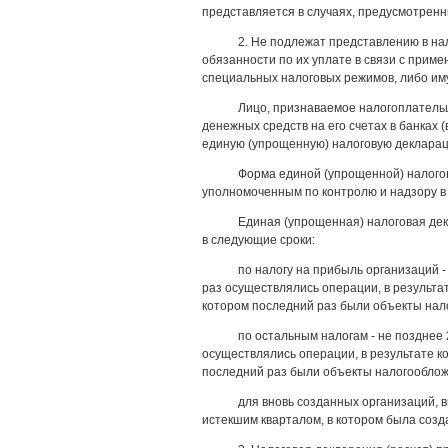
представляется в случаях, предусмотрен
2. Не подлежат представлению в на
обязанности по их уплате в связи с прим
специальных налоговых режимов, либо им
Лицо, признаваемое налогоплательщ
денежных средств на его счетах в банках 
единую (упрощенную) налоговую деклара
Форма единой (упрощенной) налого
уполномоченным по контролю и надзору в 
Единая (упрощенная) налоговая дек
в следующие сроки:
по налогу на прибыль организаций -
раз осуществлялись операции, в результат
котором последний раз были объекты нал
по остальным налогам - не позднее 
осуществлялись операции, в результате ко
последний раз были объекты налогооблож
для вновь созданных организаций, 
истекшим кварталом, в котором была соз