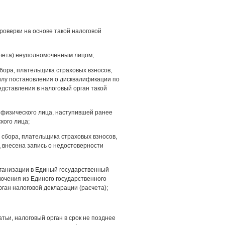
роверки на основе такой налоговой
счета) неуполномоченным лицом;
бора, плательщика страховых взносов,
силу постановления о дисквалификации по
едставления в налоговый орган такой
и физического лица, наступившей ранее
кого лица;
 сбора, плательщика страховых взносов,
ц внесена запись о недостоверности
рганизации в Единый государственный
ючения из Единого государственного
ган налоговой декларации (расчета);
тьи, налоговый орган в срок не позднее