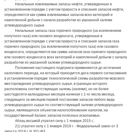
Начальные извлекаемые запасы нефти, утвержденные в
установленном порядке с учетом прироста и списания запасов нефти,
определяются как сумма извлекаемых запасов всех категорий и
накопленной добычи с начала разработки из указанной залежи
углеводородного сырья.
Начальные запасы газа горючего природного (за исключением
попутного газа) или газового конденсата, утвержденные в
установленном порядке с учетом прироста и списания запасов газа
горючего природного (за исключением попутного газа) или газового
конденсата, определяются как сумма запасов газа горючего природного
или газового конденсата всех категорий и накопленной добычи с начала
разработки из указанной залежи углеводородного сырья.
Положения настоящего подпункта применяются до истечения
налогового периода, на который приходится дата первого согласования
в установленном порядке технологической схемы разработки морского
месторождения углеводородного сырья, в границах которого
расположена соответствующая залежь (залежи), но не более
шестидесяти календарных месяцев начиная с 1-го числа месяца,
следующего за месяцем первой постановки запасов любого вида
углеводородного сырья по соответствующей залежи углеводородного
сырья, являющегося объектом налогообложения налогом, на
государственный баланс запасов полезных ископаемых.
Абзац восьмой утратил силу с 1 января 2015 г.;
21) утратил силу с 1 января 2019 г. - Федеральный закон от 3
августа 2018 г. N 301-ФЗ