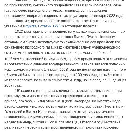
новыми производственными мощностями признаются мощности
по производству сжиженного природного газа и (или) по переработке
газа горючего природного в товары, являющиеся продукцией
нефтехимии, впервые введенные в эксплуатацию с 1 января 2022 года;
понятие "продукция нефтехимии" используется в значении,
указанном в
пункте 1 статьи 179.3
настоящего Кодекса;
18.2) газа горючего природного на участках недр, расположенных
полностью или частично на полуострове Ямал в Ямало-Ненецком
автономном округе, используемого исключительно для производства
сжиженного природного газа, из конкретной залежи углеводородного
сырья с утвержденным показателем проницаемости не более 1
-3
2
10
мкм
, отнесенной к ачимовским, юрским продуктивным отложениям
в соответствии с данными государственного баланса запасов полезных
ископаемых, начиная с 1 января 2028 года до достижения накопленного
объема добычи газа горючего природного 130 миллиардов кубических
метров в совокупности по всем участкам недр, но не позднее 31 декабря
2037 года;
19) газового конденсата совместно с газом горючим природным,
используемым исключительно для производства сжиженного
природного газа, и (или) аммиака, и (или) водорода, на участках недр,
расположенных полностью или частично на полуостровах Ямал и (или)
Гыданский в Ямало-Ненецком автономном округе, до достижения
накопленного объема добычи газового конденсата 20 миллионов тонн
на участке недр, считая с 1-го числа месяца, в котором осуществлена
реализация первой партии произведенного из такого газа горючего