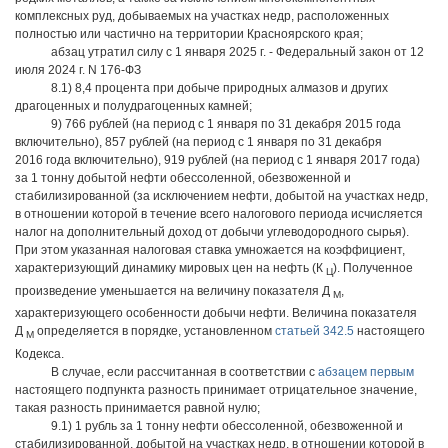
комплексных руд, добываемых на участках недр, расположенных
полностью или частично на территории Красноярского края;
абзац утратил силу с 1 января 2025 г. - Федеральный закон от 12
июля 2024 г. N 176-ФЗ
8.1) 8,4 процента при добыче природных алмазов и других
драгоценных и полудрагоценных камней;
9) 766 рублей (на период с 1 января по 31 декабря 2015 года
включительно), 857 рублей (на период с 1 января по 31 декабря
2016 года включительно), 919 рублей (на период с 1 января 2017 года)
за 1 тонну добытой нефти обессоленной, обезвоженной и
стабилизированной (за исключением нефти, добытой на участках недр,
в отношении которой в течение всего налогового периода исчисляется
налог на дополнительный доход от добычи углеводородного сырья).
При этом указанная налоговая ставка умножается на коэффициент,
характеризующий динамику мировых цен на нефть (К
). Полученное
Ц
произведение уменьшается на величину показателя Д
,
М
характеризующего особенности добычи нефти. Величина показателя
Д
определяется в порядке, установленном
статьей 342.5
настоящего
М
Кодекса.
В случае, если рассчитанная в соответствии с
абзацем первым
настоящего подпункта разность принимает отрицательное значение,
такая разность принимается равной нулю;
9.1) 1 рубль за 1 тонну нефти обессоленной, обезвоженной и
стабилизированной, добытой на участках недр, в отношении которой в