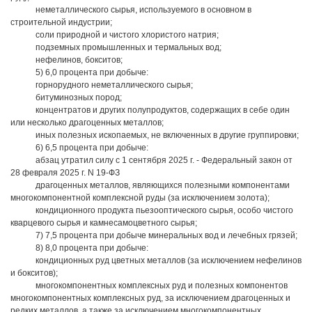
неметаллического сырья, используемого в основном в
строительной индустрии;
соли природной и чистого хлористого натрия;
подземных промышленных и термальных вод;
нефелинов, бокситов;
5) 6,0 процента при добыче:
горнорудного неметаллического сырья;
битуминозных пород;
концентратов и других полупродуктов, содержащих в себе один
или несколько драгоценных металлов;
иных полезных ископаемых, не включенных в другие группировки;
6) 6,5 процента при добыче:
абзац утратил силу с 1 сентября 2025 г. - Федеральный закон от
28 февраля 2025 г. N 19-ФЗ
драгоценных металлов, являющихся полезными компонентами
многокомпонентной комплексной руды (за исключением золота);
кондиционного продукта пьезооптического сырья, особо чистого
кварцевого сырья и камнесамоцветного сырья;
7) 7,5 процента при добыче минеральных вод и лечебных грязей;
8) 8,0 процента при добыче:
кондиционных руд цветных металлов (за исключением нефелинов
и бокситов);
многокомпонентных комплексных руд и полезных компонентов
многокомпонентных комплексных руд, за исключением драгоценных и
редких металлов, а также за исключением многокомпонентных