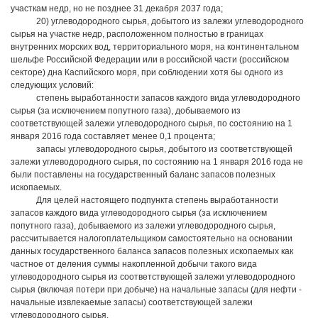
участкам недр, но не позднее 31 декабря 2037 года;
20) углеводородного сырья, добытого из залежи углеводородного
сырья на участке недр, расположенном полностью в границах
внутренних морских вод, территориального моря, на континентальном
шельфе Российской Федерации или в российской части (российском
секторе) дна Каспийского моря, при соблюдении хотя бы одного из
следующих условий:
степень выработанности запасов каждого вида углеводородного
сырья (за исключением попутного газа), добываемого из
соответствующей залежи углеводородного сырья, по состоянию на 1
января 2016 года составляет менее 0,1 процента;
запасы углеводородного сырья, добытого из соответствующей
залежи углеводородного сырья, по состоянию на 1 января 2016 года не
были поставлены на государственный баланс запасов полезных
ископаемых.
Для целей настоящего подпункта степень выработанности
запасов каждого вида углеводородного сырья (за исключением
попутного газа), добываемого из залежи углеводородного сырья,
рассчитывается налогоплательщиком самостоятельно на основании
данных государственного баланса запасов полезных ископаемых как
частное от деления суммы накопленной добычи такого вида
углеводородного сырья из соответствующей залежи углеводородного
сырья (включая потери при добыче) на начальные запасы (для нефти -
начальные извлекаемые запасы) соответствующей залежи
углеводородного сырья.