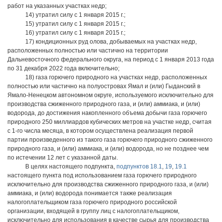
работ на указанных участках недр;
14) утратил силу с 1 января 2015 г.;
15) утратил силу с 1 января 2015 г.;
16) утратил силу с 1 января 2015 г.;
17) кондиционных руд олова, добываемых на участках недр,
расположенных полностью или частично на территории
Дальневосточного федерального округа, на период с 1 января 2013 года
по 31 декабря 2022 года включительно;
18) газа горючего природного на участках недр, расположенных
полностью или частично на полуостровах Ямал и (или) Гыданский в
Ямало-Ненецком автономном округе, используемого исключительно для
производства сжиженного природного газа, и (или) аммиака, и (или)
водорода, до достижения накопленного объема добычи газа горючего
природного 250 миллиардов кубических метров на участке недр, считая
с 1-го числа месяца, в котором осуществлена реализация первой
партии произведенного из такого газа горючего природного сжиженного
природного газа, и (или) аммиака, и (или) водорода, но не позднее чем
по истечении 12 лет с указанной даты.
В целях настоящего подпункта,
подпунктов 18.1
,
19
,
19.1
настоящего пункта под использованием газа горючего природного
исключительно для производства сжиженного природного газа, и (или)
аммиака, и (или) водорода понимается также реализация
налогоплательщиком газа горючего природного российской
организации, входящей в группу лиц с налогоплательщиком,
исключительно для использования в качестве сырья для производства