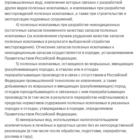
(промышленных вод), извлечение которых связано с разработкой
других видов полезных ископаемых, и извлекаемых при разработке
месторождений полезных ископаемых, а также при строительстве и
эксплуатации подземных сооружений;
4) полезных ископаемых при разработке некондиционных
(остаточных запасов пониженного качества) запасов полезных
ископаемых (за исключением случаев ухудшения качества запасов
полезных ископаемых в результате выборочной отработки
месторождения). Отнесение запасов полезных ископаемых к
некондиционным запасам осуществляется в порядке, устанавливаемом
Правительством Российской Федерации;
5) полезных ископаемых, остающихся во вскрышных, вмещающих
(разубоживающих) породах, в отвалах или в отходах
перерабатывающих производств в связи с отсутствием в Российской
Федерации промышленной технологии их извлечения, а также
добываемых из вскрышных и вмещающих (разубоживающих) пород,
отходов горнодобывающего и связанных с ним перерабатывающих
производств (в том числе в результате переработки нефтешламов) в
пределах нормативов содержания полезных ископаемых в указанных
породах и отходах, утверждаемых в порядке, определяемом
Правительством Российской Федерации;
6) минеральных вод, используемых налогоплательщиком
исключительно в лечебных и курортных целях без их непосредственной
реализации (в том числе после обработки, подготовки, переработки,
розлива в тару);