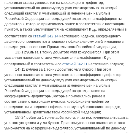
налоговая ставка умножается на коэффициент-дефлятор,
устанавливаемый по данному виду угля ежеквартально на каждый
следующий квартал и учитывающий изменение цен на уголь в
Российской Федерации за предыдущий квартал, и на коэффициенты-
дефляторы, которые применялись ранее в соответствии с настоящим
пунктом, а также увеличивается на коэффициент К
, определяемый в
АН
соответствии со
статьей 342.14
настоящего Кодекса. Коэффициент-
дефлятор определяется и подлежит официальному опубликованию в
порядке, установленном Правительством Российской Федерации;
13) 1 рубль за 1 тонну добытого угля коксующегося. При этом
указанная налоговая ставка умножается на коэффициент К
,
УГ
определяемый в соответствии со
статьей 342.11
настоящего Кодекса;
14) 11 рублей за 1 тонну добытого угля бурого. При этом
указанная налоговая ставка умножается на коэффициент-дефлятор,
устанавливаемый по данному виду угля ежеквартально на каждый
следующий квартал и учитывающий изменение цен на уголь в
Российской Федерации за предыдущий квартал, а также на
коэффициенты-дефляторы, которые применялись ранее в
соответствии с настоящим пунктом. Коэффициент-дефлятор
определяется и подлежит официальному опубликованию в порядке,
установленном Правительством Российской Федерации;
15) 24 рубля за 1 тонну добытого угля, за исключением антрацита,
угля коксующегося и угля бурого. При этом указанная налоговая ставка
умножается на коэффициент-дефлятор, устанавливаемый по данному