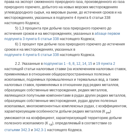
права на экспорт сжиженного природного газа, произведенного из газа
природного горючего, добытого на новых морских месторождениях
углеводородного сырья, на мировые рынки, до истечения сроков и на
месторождениях, указанных в подпункте 4 пункта 6 статьи 338
настоящего Кодекса;
5) 1,3 процента при добыче газа природного горючего до
истечения сроков и на месторождениях, указанных в
абзаце первом
подпункта 3 пункта 6 статьи 338
настоящего Кодекса;
6) 1 процент при добыче газа природного горючего до истечения
сроков и на месторождениях, указанных в
подпункте 4 пункта 6 статьи 338
настоящего Кодекса.
2.2. Указанные в
подпунктах 1 - 6
,
8
,
12
,
14
,
15
и
19 пункта 2
настоящей статьи налоговые ставки (за исключением налоговых ставок,
применяемых в отношении общераспространенных полезных
ископаемых, подземных промышленных и термальных вод, а также
налоговых ставок, применяемых в отношении руд редких металлов,
образующих собственные месторождения, редких металлов,
являющихся попутными компонентами в рудах других редких металлов,
образующих собственные месторождения, рудах других полезных
ископаемых, многокомпонентных комплексных рудах, с коэффициентом,
характеризующим особенности добычи редких металлов (К
)
рм
умножаются на коэффициент, характеризующий территорию добычи
полезного ископаемого (К
), определяемый в соответствии со
тд
статьями 342.3
и
342.3-1
настоящего Кодекса.