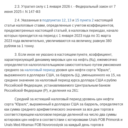
2.3. Утратил силу с 1 января 2026 г. - Федеральный закон от 7
июня 2025 г. N 147-ФЗ
2.4. Указанные в
подпунктах 12
,
13
и
15 пункта 2
настоящей
статьи налоговые ставки, определенные с учетом коэффициентов,
предусмотренных настоящей статьей, в налоговых периодах, начало
которых приходится на период с 1 января 2023 года по 31 марта
2023 года включительно, увеличиваются на величину, равную 380
рублям за 1 тонну.
3. Если иное не указано в настоящем пункте, коэффициент,
характеризующий динамику мировых цен на нефть (Кц), ежемесячно
определяется налогоплательщиком самостоятельно путем умножения
среднего за
налоговый период
уровня цен нефти сорта "Юралс",
выраженного в долларах США, за баррель (Ц), уменьшенного на 15, на
среднее значение за налоговый период курса доллара США к рублю
Российской Федерации, устанавливаемого Центральным банком
Российской Федерации (Р), и деления на 261:
Средний за истекший налоговый период уровень цен нефти
сорта "Юралс", выраженный в долларах США за баррель, определяется
как сумма среднего арифметического значения за все дни торгов в
соответствующем налоговом периоде деленной на число два суммы
котировок цен нефти в соответствии с котировками Urals FOB Primorsk и
Urals Med Aframax FOB Novorossiysk за каждый день торгов в