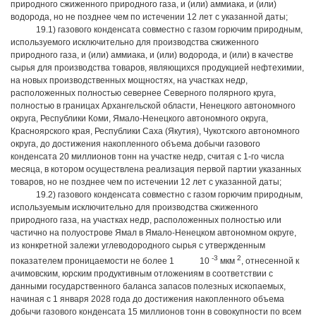
природного сжиженного природного газа, и (или) аммиака, и (или)
водорода, но не позднее чем по истечении 12 лет с указанной даты;
19.1) газового конденсата совместно с газом горючим природным,
используемого исключительно для производства сжиженного
природного газа, и (или) аммиака, и (или) водорода, и (или) в качестве
сырья для производства товаров, являющихся продукцией нефтехимии,
на новых производственных мощностях, на участках недр,
расположенных полностью севернее Северного полярного круга,
полностью в границах Архангельской области, Ненецкого автономного
округа, Республики Коми, Ямало-Ненецкого автономного округа,
Красноярского края, Республики Саха (Якутия), Чукотского автономного
округа, до достижения накопленного объема добычи газового
конденсата 20 миллионов тонн на участке недр, считая с 1-го числа
месяца, в котором осуществлена реализация первой партии указанных
товаров, но не позднее чем по истечении 12 лет с указанной даты;
19.2) газового конденсата совместно с газом горючим природным,
используемым исключительно для производства сжиженного
природного газа, на участках недр, расположенных полностью или
частично на полуострове Ямал в Ямало-Ненецком автономном округе,
из конкретной залежи углеводородного сырья с утвержденным
-3
2
показателем проницаемости не более 1
10
мкм
, отнесенной к
ачимовским, юрским продуктивным отложениям в соответствии с
данными государственного баланса запасов полезных ископаемых,
начиная с 1 января 2028 года до достижения накопленного объема
добычи газового конденсата 15 миллионов тонн в совокупности по всем