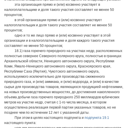
эта организация прямо и (или) косвенно участвует в
налогоплательщике и доля такого участия составляет не менее 50
процентов;
в этой организации прямо и (или) косвенно участвует
налогоплательщик и доля такого участия составляет не менее 50
процентов;
одно и то же лицо прямо и (или) косвенно участвует в этой
организации и в налогоплательщике и доля каждого такого участия
составляет не менее 50 процентов;
18.1) газа горючего природного на участках недр, расположенных
полностью севернее Северного полярного круга, полностью в границах
Архангельской области, Ненецкого автономного округа, Республики
Коми, Ямало-Ненецкого автономного округа, Красноярского края,
Республики Саха (Якутия), Чукотского автономного округа,
используемого исключительно для производства сжиженного
природного газа, и (или) аммиака, и (или) водорода, и (или) в качестве
сырья для производства товаров, являющихся продукцией нефтехимии,
на новых производственных мощностях, до достижения накопленного
объема добычи газа горючего природного 250 миллиардов кубических
метров на участке недр, считая с 1-го числа месяца, в котором
осуществлена реализация первой партии указанных товаров, но не
позднее чем по истечении 12 лет с указанной даты.
При этом в целях настоящего подпункта и
подпункта 19.1
настоящего пункта: