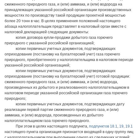
сжиженного природного газа, и (или) аммиака, и (или) водорода на
принадлежащих указанной российской организации производственных
мощностях по производству такой продукции проектной мощностью
более 20 тонн в час. В целях применения положений настоящего
абзаца налогоплательщик представляет в налоговый орган вместе с
налоговой декларацией следующие документы:
копия договора купли-продажи добытого газа горючего
природного с указанной российской организацией;
копии первичных учетных документов, подтверждающих
оприходование (постановку на бухгалтерский учет) газа горючего
природного, приобретенного у налогоплательщика в налоговом периоде
указанной российской организацией;
копии первичных учетных документов, подтверждающих
оприходование (постановку на бухгалтерский учет) готовой продукции:
сжиженного природного газа, и (или) аммиака, и (или) водорода,
произведенных из добытого и реализованного налогоплательщиком в
налоговом периоде указанной российской организации газа горючего
природного;
копии первичных учетных документов, подтверждающих дату
реализации первой партии сжиженного природного газа, и (или)
аммиака, и (или) водорода, произведенных из добытого
налогоплательщиком газа горючего природного.
При этом в целях настоящего подпункта,
подпунктов 18.1
,
19
,
19.1
настоящего пункта организация признается входящей в одну группу лиц
с налогоплательщиком при выполнении одного из следующих условий: