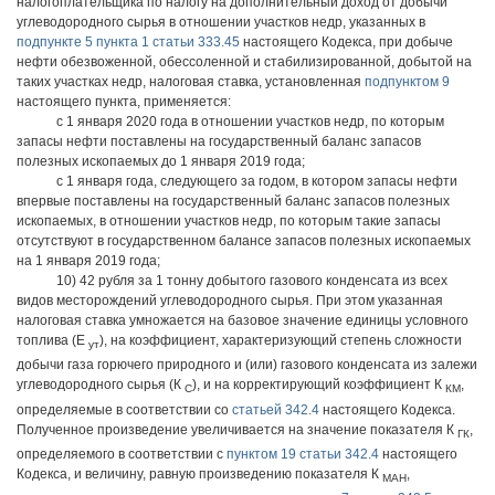
налогоплательщика по налогу на дополнительный доход от добычи
углеводородного сырья в отношении участков недр, указанных в
подпункте 5 пункта 1 статьи 333.45
настоящего Кодекса, при добыче
нефти обезвоженной, обессоленной и стабилизированной, добытой на
таких участках недр, налоговая ставка, установленная
подпунктом 9
настоящего пункта, применяется:
с 1 января 2020 года в отношении участков недр, по которым
запасы нефти поставлены на государственный баланс запасов
полезных ископаемых до 1 января 2019 года;
с 1 января года, следующего за годом, в котором запасы нефти
впервые поставлены на государственный баланс запасов полезных
ископаемых, в отношении участков недр, по которым такие запасы
отсутствуют в государственном балансе запасов полезных ископаемых
на 1 января 2019 года;
10) 42 рубля за 1 тонну добытого газового конденсата из всех
видов месторождений углеводородного сырья. При этом указанная
налоговая ставка умножается на базовое значение единицы условного
топлива (Е
), на коэффициент, характеризующий степень сложности
ут
добычи газа горючего природного и (или) газового конденсата из залежи
углеводородного сырья (К
), и на корректирующий коэффициент К
,
С
КМ
определяемые в соответствии со
статьей 342.4
настоящего Кодекса.
Полученное произведение увеличивается на значение показателя К
,
ГК
определяемого в соответствии с
пунктом 19 статьи 342.4
настоящего
Кодекса, и величину, равную произведению показателя К
,
МАН