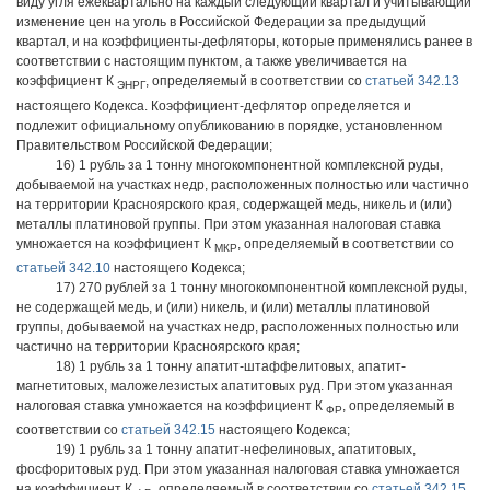
виду угля ежеквартально на каждый следующий квартал и учитывающий
изменение цен на уголь в Российской Федерации за предыдущий
квартал, и на коэффициенты-дефляторы, которые применялись ранее в
соответствии с настоящим пунктом, а также увеличивается на
коэффициент К
, определяемый в соответствии со
статьей 342.13
ЭНРГ
настоящего Кодекса. Коэффициент-дефлятор определяется и
подлежит официальному опубликованию в порядке, установленном
Правительством Российской Федерации;
16) 1 рубль за 1 тонну многокомпонентной комплексной руды,
добываемой на участках недр, расположенных полностью или частично
на территории Красноярского края, содержащей медь, никель и (или)
металлы платиновой группы. При этом указанная налоговая ставка
умножается на коэффициент К
, определяемый в соответствии со
МКР
статьей 342.10
настоящего Кодекса;
17) 270 рублей за 1 тонну многокомпонентной комплексной руды,
не содержащей медь, и (или) никель, и (или) металлы платиновой
группы, добываемой на участках недр, расположенных полностью или
частично на территории Красноярского края;
18) 1 рубль за 1 тонну апатит-штаффелитовых, апатит-
магнетитовых, маложелезистых апатитовых руд. При этом указанная
налоговая ставка умножается на коэффициент К
, определяемый в
ФР
соответствии со
статьей 342.15
настоящего Кодекса;
19) 1 рубль за 1 тонну апатит-нефелиновых, апатитовых,
фосфоритовых руд. При этом указанная налоговая ставка умножается
на коэффициент К
, определяемый в соответствии со
статьей 342.15