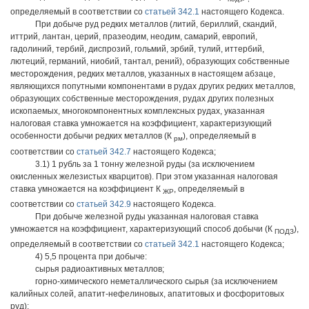
определяемый в соответствии со
статьей 342.1
настоящего Кодекса.
При добыче руд редких металлов (литий, бериллий, скандий,
иттрий, лантан, церий, празеодим, неодим, самарий, европий,
гадолиний, тербий, диспрозий, гольмий, эрбий, тулий, иттербий,
лютеций, германий, ниобий, тантал, рений), образующих собственные
месторождения, редких металлов, указанных в настоящем абзаце,
являющихся попутными компонентами в рудах других редких металлов,
образующих собственные месторождения, рудах других полезных
ископаемых, многокомпонентных комплексных рудах, указанная
налоговая ставка умножается на коэффициент, характеризующий
особенности добычи редких металлов (К
), определяемый в
рм
соответствии со
статьей 342.7
настоящего Кодекса;
3.1) 1 рубль за 1 тонну железной руды (за исключением
окисленных железистых кварцитов). При этом указанная налоговая
ставка умножается на коэффициент К
, определяемый в
ЖР
соответствии со
статьей 342.9
настоящего Кодекса.
При добыче железной руды указанная налоговая ставка
умножается на коэффициент, характеризующий способ добычи (К
),
ПОДЗ
определяемый в соответствии со
статьей 342.1
настоящего Кодекса;
4) 5,5 процента при добыче:
сырья радиоактивных металлов;
горно-химического неметаллического сырья (за исключением
калийных солей, апатит-нефелиновых, апатитовых и фосфоритовых
руд);