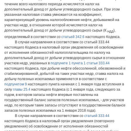
течение всего налогового периода исчисляется налог на
дополнительный доход от добычи углеводородного сырья. При этом
указанная налоговая ставка умножается на коэффициент,
характеризующий уровень налогообложения нефти, добываемой на
участках недр, в отношении которой исчисляется налог на
дополнительный доход от добычи углеводородного сырья (К
),
НДД
определяемый в соответствии со
статьей 342.6
настоящего Кодекса.
В случае направления в соответствии со статьей 333.44
настоящего Кодекса в налоговый орган уведомления об освобождении
от исполнения обязанностей налогоплательщика по налогу на
дополнительный доход от добычи углеводородного сырья в отношении
участков недр, указанных в
подпункте 1 пункта 1 статьи 333.44
настоящего Кодекса, при добыче нефти обессоленной, обезвоженной и
стабилизированной, добытой на таких участках недр, ставка налога на
добычу полезных ископаемых применяется в соответствии с
подпунктом 9
настоящего пункта начиная с 1 января года вступления в
силу
главы 25.4
настоящего Кодекса (с 1 января года, следующего за
годом, в котором запасы нефти впервые поставлены на
государственный баланс запасов полезных ископаемых, - для участков
недр, по которым такие запасы отсутствуют в государственном балансе
запасов полезных ископаемых на 1 января 2018 года).
В случае направления в соответствии со
статьей 333.44
настоящего Кодекса в налоговый орган уведомления (повторного
уведомления) об освобождении от исполнения обязанностей