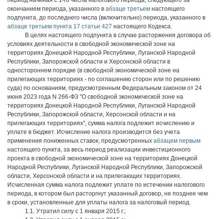
период начиная с 1-го числа налогового периода, следующего за
окончанием периода, указанного в
абзаце третьем
настоящего
подпункта, до последнего числа (включительно) периода, указанного в
абзаце третьем пункта 17 статьи 427
настоящего Кодекса.
В целях настоящего подпункта в случае расторжения договора об
условиях деятельности в свободной экономической зоне на
территориях Донецкой Народной Республики, Луганской Народной
Республики, Запорожской области и Херсонской области в
одностороннем порядке (в свободной экономической зоне на
прилегающих территориях - по соглашению сторон или по решению
суда) по основаниям, предусмотренным Федеральным законом от 24
июня 2023 года N 266-ФЗ "О свободной экономической зоне на
территориях Донецкой Народной Республики, Луганской Народной
Республики, Запорожской области, Херсонской области и на
прилегающих территориях", сумма налога подлежит исчислению и
уплате в бюджет. Исчисление налога производится без учета
применения пониженных ставок, предусмотренных
абзацем первым
настоящего пункта, за весь период реализации инвестиционного
проекта в свободной экономической зоне на территориях Донецкой
Народной Республики, Луганской Народной Республики, Запорожской
области, Херсонской области и на прилегающих территориях.
Исчисленная сумма налога подлежит уплате по истечении налогового
периода, в котором был расторгнут указанный договор, не позднее чем
в сроки, установленные для уплаты налога за налоговый период.
1.1. Утратил силу с 1 января 2015 г.;