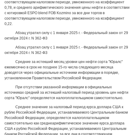
соответствующем налоговом периоде, умноженного на коэффициент
0,78, и среднего арифметического значения цены нефти в соответствии
с котировкой ESPO blend FOB Kozmino за все дни торгов в
соответствующем налоговом периоде, умноженного на коэффициент
0,22.
Абзац утратил силу с 1 января 2025 г. - Федеральный закон от 29
октября 2024 г. N 362-ФЗ
Абзац утратил силу с 1 января 2025 г. - Федеральный закон от 29
октября 2024 г. N 362-ФЗ
Средние за истекший месяц уровни цен нефти сорта "Юралс"
ежемесячно в срок не позднее 15-го числа следующего месяца
доводятся через официальные источники информации в порядке,
установленном Правительством Российской Федерации.
При отсутствии указанной информации в официальных
источниках средний за истекший налоговый период уровень цен нефти
сорта "Юралс" определяется налогоплательщиком самостоятельно.
Среднее значение за налоговый период курса доллара США к
рублю Российской Федерации, устанавливаемого Центральным банком
Российской Федерации, определяется налогоплательщиком
самостоятельно как среднеарифметическое значение курса доллара
США к рублю Российской Федерации, устанавливаемого Центральным
банком Российской Федерации, за все дни в соответствующем