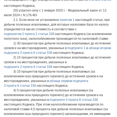
ФР
настоящего Кодекса;
20) утратил силу с 1 января 2025 г. - Федеральный закон от 12
июля 2024 г. N 176-ФЗ
2.1. Если иное не установлено
пунктом 1
настоящей статьи, при
добыче полезных ископаемых, для которых налоговая база по налогу
определяется как их стоимость в соответствии с
подпунктом 2 пункта 2 статьи 338
настоящего Кодекса (за исключением
попутного газа), налогообложение производится по налоговой ставке:
1) 30 процентов при добыче полезных ископаемых до истечения
сроков и на месторождениях, указанных в
подпункте 1
и
абзаце втором
подпункта 3 пункта 6 статьи 338
настоящего Кодекса;
2) 15 процентов при добыче полезных ископаемых до истечения
сроков и на месторождениях, указанных в
подпункте 2 пункта 6 статьи 338
настоящего Кодекса;
3) 10 процентов при добыче полезных ископаемых (за
исключением газа природного горючего) до истечения сроков и на
месторождениях, указанных в
абзаце первом подпункта
3 пункта 6 статьи 338
настоящего Кодекса;
4) 5 процентов при добыче полезных ископаемых (за
исключением газа природного горючего) до истечения сроков и на
месторождениях, указанных в
подпункте 4 пункта 6 статьи 338
настоящего Кодекса. При этом налогообложение производится по
налоговой ставке 4,5 процента при добыче полезных ископаемых (за
исключением газа природного горючего) организациями, не имеющими