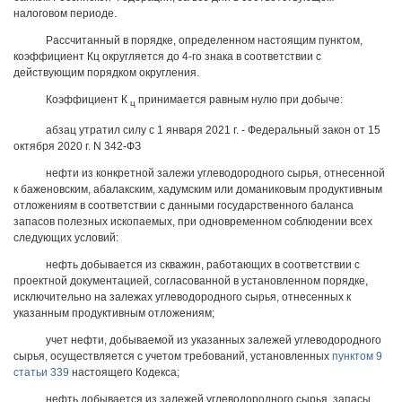
налоговом периоде.
Рассчитанный в порядке, определенном настоящим пунктом,
коэффициент Кц округляется до 4-го знака в соответствии с
действующим порядком округления.
Коэффициент К
принимается равным нулю при добыче:
ц
абзац утратил силу с 1 января 2021 г. - Федеральный закон от 15
октября 2020 г. N 342-ФЗ
нефти из конкретной залежи углеводородного сырья, отнесенной
к баженовским, абалакским, хадумским или доманиковым продуктивным
отложениям в соответствии с данными государственного баланса
запасов полезных ископаемых, при одновременном соблюдении всех
следующих условий:
нефть добывается из скважин, работающих в соответствии с
проектной документацией, согласованной в установленном порядке,
исключительно на залежах углеводородного сырья, отнесенных к
указанным продуктивным отложениям;
учет нефти, добываемой из указанных залежей углеводородного
сырья, осуществляется с учетом требований, установленных
пунктом 9
статьи 339
настоящего Кодекса;
нефть добывается из залежей углеводородного сырья, запасы