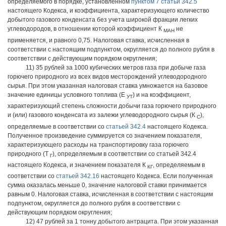
определяемого в порядке, установленном
пунктом 7 статьи 342.5
настоящего Кодекса, и коэффициента, характеризующего количество
добытого газового конденсата без учета широкой фракции легких
углеводородов, в отношении которой коэффициент К
не
МАН
применяется, и равного 0,75. Налоговая ставка, исчисленная в
соответствии с настоящим подпунктом, округляется до полного рубля в
соответствии с действующим порядком округления;
11) 35 рублей за 1000 кубических метров газа при добыче газа
горючего природного из всех видов месторождений углеводородного
сырья. При этом указанная налоговая ставка умножается на базовое
значение единицы условного топлива (Е
) и на коэффициент,
УТ
характеризующий степень сложности добычи газа горючего природного
и (или) газового конденсата из залежи углеводородного сырья (К
),
С
определяемые в соответствии со
статьей 342.4
настоящего Кодекса.
Полученное произведение суммируется со значением показателя,
характеризующего расходы на транспортировку газа горючего
природного (Т
), определяемым в соответствии со статьей 342.4
Г
настоящего Кодекса, и значением показателя К
, определяемым в
КГ
соответствии со
статьей 342.16
настоящего Кодекса. Если полученная
сумма оказалась меньше 0, значение налоговой ставки принимается
равным 0. Налоговая ставка, исчисленная в соответствии с настоящим
подпунктом, округляется до полного рубля в соответствии с
действующим порядком округления;
12) 47 рублей за 1 тонну добытого антрацита. При этом указанная