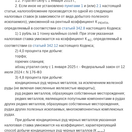
1.2. Утратил силу с 1 января 2015 г.;
2. Если иное не установлено
пунктами 1
и (или)
2.1
настоящей
статьи, налогообложение производится по одной из следующих
налоговых ставок (в зависимости от вида добытого полезного
ископаемого), умноженной на рентный коэффициент К
,
РЕНТА
определяемый в соответствии со
статьей 342.8
настоящего Кодекса:
1) 1 рубль за 1 тонну калийных солей. При этом указанная
налоговая ставка умножается на коэффициент К
, определяемый в
КС
соответствии со
статьей 342.12
настоящего Кодекса;
2) 4,0 процента при добыче:
торфа;
горючих сланцев;
абзац утратил силу с 1 января 2025 г. - Федеральный закон от 12
июля 2024 г. N 176-ФЗ
3) 4,8 процента при добыче:
кондиционных руд черных металлов, за исключением железной
руды (не включая окисленные железистые кварциты);
руд редких металлов, образующих собственные месторождения;
редких металлов, являющихся попутными компонентами в рудах
других редких металлов, образующих собственные месторождения,
рудах других полезных ископаемых, многокомпонентных комплексных
рудах.
При добыче кондиционных руд черных металлов указанная
налоговая ставка умножается на коэффициент, характеризующий
способ добычи кондиционных руд черных металлов (К
)
подз
,