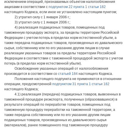
исключением операций, признаваемых объектом налогообложения
акцизами в соответствии с
подпунктом 22 пункта 1 статьи 182
настоящего Кодекса, если иное не установлено настоящим пунктом;
2) утратил силу с 1 января 2006 г.;
3) утратил силу с 1 января 2006 г.;
4) реализация подакцизных товаров, помещенных под
таможенную процедуру экспорта, за пределы территории Российской
Федерации с учетом потерь в пределах норм естественной убыли, а
также передача подакцизных товаров, произведенных из давальческого
сырья, собственнику или по его указанию другим лицам в случае
реализации указанных товаров за пределы территории Российской
Федерации в соответствии с таможенной процедурой экспорта с учетом
потерь (в пределах норм естественной убыли).
Освобождение указанных операций от налогообложения
производится в соответствии со
статьей 184
настоящего Кодекса.
Положения настоящего подпункта не применяются в отношении
операции, предусмотренной
подпунктом 31 пункта 1 статьи 182
настоящего Кодекса;
4.1) реализация (передача) подакцизных товаров, вывезенных в
таможенной процедуре реэкспорта, полученных (образовавшихся) в
результате операций по переработке товаров, помещенных под
таможенную процедуру переработки на таможенной территории, а
также передача собственнику или по его указанию другим лицам
подакцизных товаров, произведенных из давальческого сырья
(материалов), ранее помещенного под таможенную процедуру