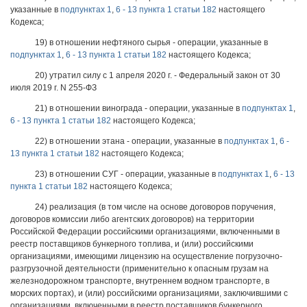
указанные в
подпунктах 1
,
6 - 13 пункта 1 статьи 182
настоящего
Кодекса;
19) в отношении нефтяного сырья - операции, указанные в
подпунктах 1
,
6 - 13 пункта 1 статьи 182
настоящего Кодекса;
20) утратил силу с 1 апреля 2020 г. - Федеральный закон от 30
июля 2019 г. N 255-ФЗ
21) в отношении винограда - операции, указанные в
подпунктах 1
,
6 - 13 пункта 1 статьи 182
настоящего Кодекса;
22) в отношении этана - операции, указанные в
подпунктах 1
,
6 -
13 пункта 1 статьи 182
настоящего Кодекса;
23) в отношении СУГ - операции, указанные в
подпунктах 1
,
6 - 13
пункта 1 статьи 182
настоящего Кодекса;
24) реализация (в том числе на основе договоров поручения,
договоров комиссии либо агентских договоров) на территории
Российской Федерации российскими организациями, включенными в
реестр поставщиков бункерного топлива, и (или) российскими
организациями, имеющими лицензию на осуществление погрузочно-
разгрузочной деятельности (применительно к опасным грузам на
железнодорожном транспорте, внутреннем водном транспорте, в
морских портах), и (или) российскими организациями, заключившими с
организациями, включенными в реестр поставщиков бункерного