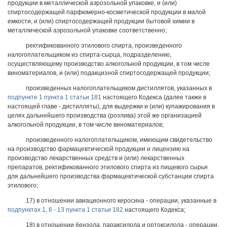
продукции в металлической аэрозольной упаковке, и (или)
спиртосодержащей парфюмерно-косметической продукции в малой
емкости, и (или) спиртосодержащей продукции бытовой химии в
металлической аэрозольной упаковке соответственно;
ректификованного этилового спирта, произведенного
налогоплательщиком из спирта-сырца, подразделению,
осуществляющему производство алкогольной продукции, в том числе
виноматериалов, и (или) подакцизной спиртосодержащей продукции;
произведенных налогоплательщиком дистиллятов, указанных в
подпункте 1 пункта 1 статьи 181
настоящего Кодекса (далее также в
настоящей главе - дистилляты), для выдержки и (или) купажирования в
целях дальнейшего производства (розлива) этой же организацией
алкогольной продукции, в том числе виноматериалов;
произведенного налогоплательщиком, имеющим свидетельство
на производство фармацевтической продукции и лицензию на
производство лекарственных средств и (или) лекарственных
препаратов, ректификованного этилового спирта из пищевого сырья
для дальнейшего производства фармацевтической субстанции спирта
этилового;
17) в отношении авиационного керосина - операции, указанные в
подпунктах 1
,
6 - 13 пункта 1 статьи 182
настоящего Кодекса;
18) в отношении бензола, параксилола и ортоксилола - операции,