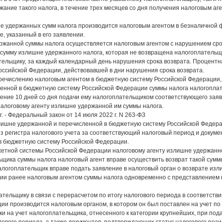
жание такого налога, в течение трех месяцев со дня получения налоговым а
е удержанных сумм налога производится налоговым агентом в безналичной
е, указанный в его заявлении.
ержанной суммы налога осуществляется налоговым агентом с нарушением сро
 сумму излишне удержанного налога, которая не возвращена налогоплательщ
ельщику, за каждый календарный день нарушения срока возврата. Процентна
ссийской Федерации, действовавшей в дни нарушения срока возврата.
речислению налоговым агентом в бюджетную систему Российской Федерации,
енной в бюджетную систему Российской Федерации суммы налога налогоплат
чение 10 дней со дня подачи ему налогоплательщиком соответствующего заяв
 налоговому агенту излишне удержанной им суммы налога.
г. - Федеральный закон от 14 июля 2022 г. N 263-ФЗ
злишне удержанной и перечисленной в бюджетную систему Российской Федера
из регистра налогового учета за соответствующий налоговый период и доку
в бюджетную систему Российской Федерации.
жетной системы Российской Федерации налоговому агенту излишне удержанн
щика суммы налога налоговый агент вправе осуществить возврат такой суммы
налогоплательщик вправе подать заявление в налоговый орган о возврате из
ии ранее налоговым агентом суммы налога одновременно с представлением 
ательщику в связи с перерасчетом по итогу налогового периода в соответств
ии производится налоговым органом, в котором он был поставлен на учет по 
ки на учет налогоплательщика, отнесенного к категории крупнейших, при по