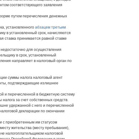
гентом соответствующего заявления
 форме путем перечисления денежных
ка, установленного
абзацем третьим
ику в установленный срок, начисляются
я ставка принимается равной ставке
 недостаточно для осуществления
ельщику в срок, установленный
ления направляет в налоговый орган по
ции суммы налога налоговый агент
менты, подтверждающие излишнее
ой и перечисленной в бюджетную систему
 налога за счет собственных средств.
лишне удержанной с него и перечисленной
налоговой декларации по окончании
ии с приобретенным им статусом
месту жительства (месту пребывания),
даче налогоплательщиком налоговой