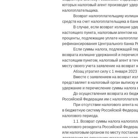
которых налоговый агент производит удер
налогоплательщика.
Возврат налогоплательщику излишн
средств на счет налогоплательщика в банк
В случае, если возврат излишне уд
настоящего пункта, налоговым агентом на
проценты, подлежащие уплате налогоплат
рефинансирования Центрального банка Ро
Если суммы налога, подлежащей пе
возврата излишне удержанной и перечисл
настоящим пунктом, налоговый агент в те
месту своего учета заявление на возврат
Абзац утратил силу с 1 января 2023 
Вместе с заявлением на возврат и
представляет в налоговый орган выписку 
удержание и перечисление суммы налога 
До осуществления возврата из бюд
Российской Федерации им с налогоплатель
При отсутствии налогового агента 
в бюджетную систему Российской Федерац
налогового периода.
1.1. Возврат суммы налога налогопл
налогового резидента Российской Федерац
или налоговым органом по месту постанов