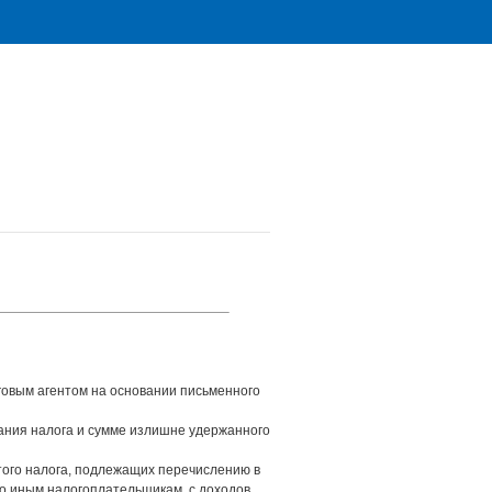
говым агентом на основании письменного
ания налога и сумме излишне удержанного
того налога, подлежащих перечислению в
по иным налогоплательщикам, с доходов