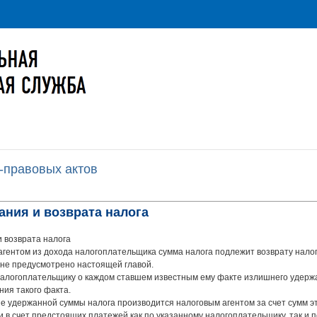
-правовых актов
ания и возврата налога
 возврата налога
гентом из дохода налогоплательщика сумма налога подлежит возврату нало
 не предусмотрено настоящей главой.
налогоплательщику о каждом ставшем известным ему факте излишнего удерж
ния такого факта.
 удержанной суммы налога производится налоговым агентом за счет сумм э
в счет предстоящих платежей как по указанному налогоплательщику, так и 