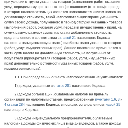
при условии отгрузки указанных товаров (выполнения работ, оказания
услуг, передачи имущественных прав) в налоговом (отчетном) периоде,
в котором налогоплательщик является налогоплательщиком налога на
добавленную стоимость, такой налогоплательщик вправе уменьшить
сумму своего дохода, полученного в период отгрузки указанных товаров
(выполнения работ, оказания услуг, передачи имущественных прав), на
сумму, равную размеру суммы налога на добавленную стоимость,
предъявленного в соответствии с
главой 21
настоящего Кодекса
налогоплательщиком покупателю (приобретателю) указанных товаров
(работ, услуг, имущественных прав). Данное положение применяется в
части сумм налога на добавленную стоимость, не полученных от
покупателя (приобретателя) товаров (работ, услуг, имущественных
прав) дополнительно к стоимости указанных товаров (работ, услуг,
имущественных прав).
1.1. При определении объекта налогообложения не учитываются:
1) доходы, указанные в
статье 251
настоящего Кодекса;
2) доходы организации, облагаемые налогом на прибыль
организаций по налоговым ставкам, предусмотренным
пунктами 1.6
,
3
и
4 статьи 284
настоящего Кодекса, в порядке, установленном
главой 25
настоящего Кодекса;
3) доходы индивидуального предпринимателя, облагаемые
налогом на доходы физических лиц в виде дивидендов, а также доходы