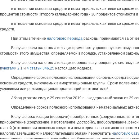
в отношении основных средств и нематериальных активов со сроком п
процентов стоимости, второго календарного года - 30 процентов стоимости и 
в отношении основных средств и нематериальных активов со сроком 
средств.
При этом в течение
налогового периода
расходы принимаются за отче
В случае, если налогоплательщик применяет упрощенную систему нало
стоимости этого имущества, определяемой в порядке, установленном законод
В случае, если налогоплательщик перешел на упрощенную систему нал
пунктами 2.1
и
4 статьи 346.25
настоящего Кодекса.
Определение сроков полезного использования основных средств осущ
основных средств, включаемых в амортизационные группы. Сроки полезного 
условиями или рекомендациями организаций-изготовителей.
Абзац утратил силу с 29 сентября 2019 г. - Федеральный закон от 29 се
Определение сроков полезного использования нематериальных активо
В случае реализации (передачи) приобретенных (сооруженных, изгото
приобретение (сооружение, изготовление, достройку, дооборудование, реко
главой (в отношении основных средств и нематериальных активов со сроком 
налогоплательщиком) налогоплательщик обязан пересчитать
налоговую баз