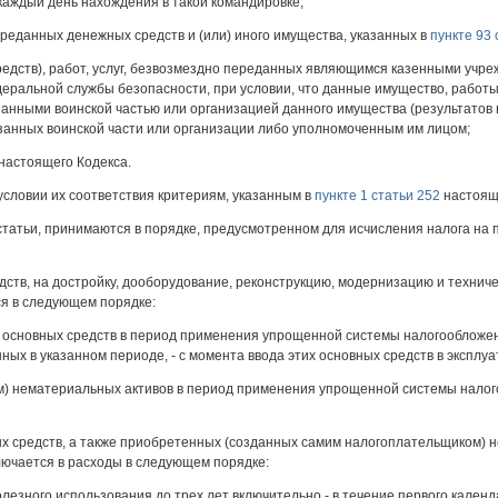
 каждый день нахождения в такой командировке;
ереданных денежных средств и (или) иного имущества, указанных в
пункте 93 
редств), работ, услуг, безвозмездно переданных являющимся казенными учр
еральной службы безопасности, при условии, что данные имущество, работы
анными воинской частью или организацией данного имущества (результатов в
занных воинской части или организации либо уполномоченным им лицом;
настоящего Кодекса.
словии их соответствия критериям, указанным в
пункте 1 статьи 252
настояще
татьи, принимаются в порядке, предусмотренном для исчисления налога на
дств, на достройку, дооборудование, реконструкцию, модернизацию и технич
я в следующем порядке:
) основных средств в период применения упрощенной системы налогообложени
х в указанном периоде, - с момента ввода этих основных средств в эксплуа
) нематериальных активов в период применения упрощенной системы налого
ых средств, а также приобретенных (созданных самим налогоплательщиком) 
лючается в расходы в следующем порядке:
олезного использования до трех лет включительно - в течение первого кале