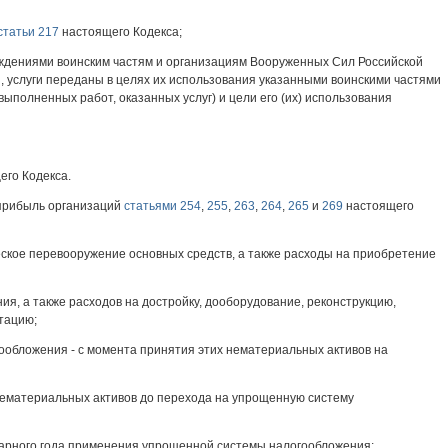
статьи 217
настоящего Кодекса;
еждениями воинским частям и организациям Вооруженных Сил Российской
, услуги переданы в целях их использования указанными воинскими частями
ыполненных работ, оказанных услуг) и цели его (их) использования
го Кодекса.
 прибыль организаций
статьями 254
,
255
,
263
,
264
,
265
и
269
настоящего
еское перевооружение основных средств, а также расходы на приобретение
я, а также расходов на достройку, дооборудование, реконструкцию,
тацию;
обложения - с момента принятия этих нематериальных активов на
нематериальных активов до перехода на упрощенную систему
ндарного года применения упрощенной системы налогообложения;