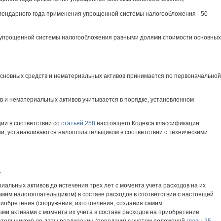
календарного года применения упрощенной системы налогообложения - 50
ия упрощенной системы налогообложения равными долями стоимости основных
 основных средств и нематериальных активов принимается по первоначальной
в и нематериальных активов учитывается в порядке, установленном
ии в соответствии со
статьей 258
настоящего Кодекса классификации
ии, устанавливаются налогоплательщиком в соответствии с техническими
.
альных активов до истечения трех лет с момента учета расходов на их
амим налогоплательщиком) в составе расходов в соответствии с настоящей
приобретения (сооружения, изготовления, создания самим
ми активами с момента их учета в составе расходов на приобретение