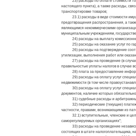
23) расходы по оплате стоимости т
настоящего пункта), а также расходы, св
транспортировке товаров;
23.1) расходы в виде стоимости им
предотвращения распространения, а такж
являющимся некоммерческими организациям
муниципальным учреждениям, государств
24) расходы на выплату комиссионн
25) расходы на оказание услуг по г
26) расходы на подтверждение соот
утилизации, выполнения работ или оказан
27) расходы на проведение (в случ
правильностью уплаты налогов в случае 
28) плата за предоставление инфор
29) расходы на оплату услуг специ
недвижимости (в том числе правоустанавл
30) расходы на оплату услуг специ
документов, наличие которых обязательно
31) судебные расходы и арбитражн
32) периодические (текущие) плате
частности, правами, возникающими из па
32.1) вступительные, членские и це
саморегулируемых организациях";
33) расходы на проведение независ
состоящих в штате налогоплательщика, н