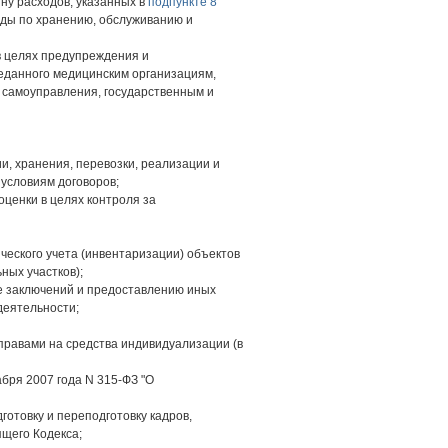
ну расходов, указанных в
подпункте 8
ходы по хранению, обслуживанию и
в целях предупреждения и
еданного медицинским организациям,
 самоуправления, государственным и
и, хранения, перевозки, реализации и
 условиям договоров;
оценки в целях контроля за
ческого учета (инвентаризации) объектов
ных участков);
че заключений и предоставлению иных
деятельности;
правами на средства индивидуализации (в
абря 2007 года N 315-ФЗ "О
отовку и переподготовку кадров,
щего Кодекса;