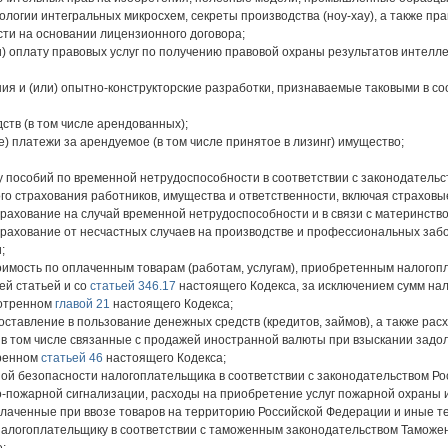
логии интегральных микросхем, секреты производства (ноу-хау), а также пр
ти на основании лицензионного договора;
ли) оплату правовых услуг по получению правовой охраны результатов интелл
ния и (или) опытно-конструкторские разработки, признаваемые таковыми в со
ств (в том числе арендованных);
е) платежи за арендуемое (в том числе принятое в лизинг) имущество;
ту пособий по временной нетрудоспособности в соответствии с законодатель
ого страхования работников, имущества и ответственности, включая страхов
рахование на случай временной нетрудоспособности и в связи с материнств
рахование от несчастных случаев на производстве и профессиональных забо
;
тоимость по оплаченным товарам (работам, услугам), приобретенным налого
ей статьей и со
статьей 346.17
настоящего Кодекса, за исключением сумм нал
мотренном
главой 21
настоящего Кодекса;
ставление в пользование денежных средств (кредитов, займов), а также расх
в том числе связанные с продажей иностранной валюты при взыскании задо
тренном
статьей 46
настоящего Кодекса;
ой безопасности налогоплательщика в соответствии с законодательством Ро
-пожарной сигнализации, расходы на приобретение услуг пожарной охраны и
лаченные при ввозе товаров на территорию Российской Федерации и иные т
налогоплательщику в соответствии с таможенным законодательством Таможен