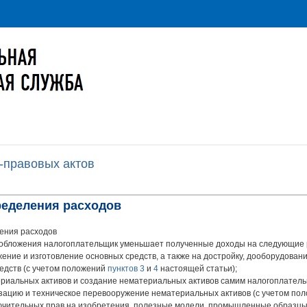
-правовых актов
ределения расходов
ения расходов
ообложения налогоплательщик уменьшает полученные доходы на следующие 
жение и изготовление основных средств, а также на достройку, дооборудован
едств (с учетом положений
пунктов 3
и
4
настоящей статьи);
риальных активов и создание нематериальных активов самим налогоплательщ
зацию и техническое перевооружение нематериальных активов (с учетом по
лючительных прав на изобретения, полезные модели, промышленные образцы