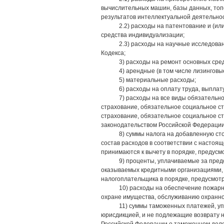
вычислительных машин, базы данных, топо
результатов интеллектуальной деятельнос
2.2) расходы на патентование и (и
средства индивидуализации;
2.3) расходы на научные исследова
Кодекса;
3) расходы на ремонт основных сред
4) арендные (в том числе лизинговы
5) материальные расходы;
6) расходы на оплату труда, выпла
7) расходы на все виды обязательн
страхование, обязательное социальное ст
страхование, обязательное социальное ст
законодательством Российской Федерации
8) суммы налога на добавленную с
состав расходов в соответствии с настоящ
принимаются к вычету в порядке, предус
9) проценты, уплачиваемые за предо
оказываемых кредитными организациями, 
налогоплательщика в порядке, предусмо
10) расходы на обеспечение пожарн
охране имущества, обслуживанию охранно
11) суммы таможенных платежей, уп
юрисдикцией, и не подлежащие возврату 