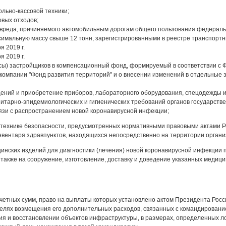
ольно-кассовой техники;
овых отходов;
я вреда, причиняемого автомобильным дорогам общего пользования федерал
мальную массу свыше 12 тонн, зарегистрированными в реестре транспортн
я 2019 г.
я 2019 г.
осы) застройщиков в компенсационный фонд, формируемый в соответствии с 
 компании "Фонд развития территорий" и о внесении изменений в отдельные
ений и приобретение приборов, лабораторного оборудования, спецодежды и 
тарно-эпидемиологических и гигиенических требований органов государстве
вязи с распространением новой коронавирусной инфекции;
 технике безопасности, предусмотренных нормативными правовыми актами Р
вентаря здравпунктов, находящихся непосредственно на территории органи
инских изделий для диагностики (лечения) новой коронавирусной инфекции 
также на сооружение, изготовление, доставку и доведение указанных медицин
тчетных сумм, право на выплаты которых установлено актом Президента Росс
целях возмещения его дополнительных расходов, связанных с командировани
я и восстановлении объектов инфраструктуры, в размерах, определенных 