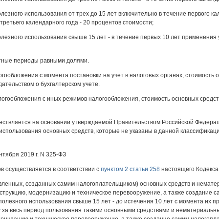
олезного использования от трех до 15 лет включительно в течение первого 
третьего календарного года - 20 процентов стоимости;
полезного использования свыше 15 лет - в течение первых 10 лет применен
тные периоды равными долями.
гообложения с момента постановки на учет в налоговых органах, стоимость
ательством о бухгалтерском учете.
огообложения с иных режимов налогообложения, стоимость основных средст
ествляется на основании утверждаемой Правительством Российской Федерац
использования основных средств, которые не указаны в данной классификац
нтября 2019 г. N 325-ФЗ
в осуществляется в соответствии с
пунктом 2 статьи 258
настоящего Кодекса
вленных, созданных самим налогоплательщиком) основных средств и нематери
нструкцию, модернизацию и техническое перевооружение, а также создание с
полезного использования свыше 15 лет - до истечения 10 лет с момента их 
у
за весь период пользования такими основными средствами и нематериальны