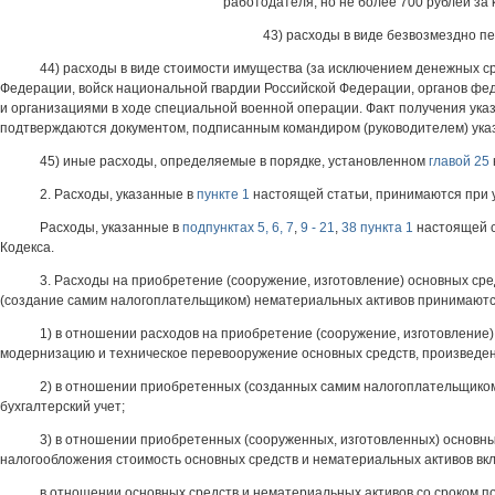
работодателя, но не более 700 рублей за
43) расходы в виде безвозмездно п
44) расходы в виде стоимости имущества (за исключением денежных с
Федерации, войск национальной гвардии Российской Федерации, органов фед
и организациями в ходе специальной военной операции. Факт получения указ
подтверждаются документом, подписанным командиром (руководителем) ука
45) иные расходы, определяемые в порядке, установленном
главой 25
2. Расходы, указанные в
пункте 1
настоящей статьи, принимаются при у
Расходы, указанные в
подпунктах 5, 6, 7
,
9 - 21
,
38 пункта 1
настоящей с
Кодекса.
3. Расходы на приобретение (сооружение, изготовление) основных сре
(создание самим налогоплательщиком) нематериальных активов принимаютс
1) в отношении расходов на приобретение (сооружение, изготовление
модернизацию и техническое перевооружение основных средств, произведенны
2) в отношении приобретенных (созданных самим налогоплательщиком
бухгалтерский учет;
3) в отношении приобретенных (сооруженных, изготовленных) основн
налогообложения стоимость основных средств и нематериальных активов вк
в отношении основных средств и нематериальных активов со сроком п