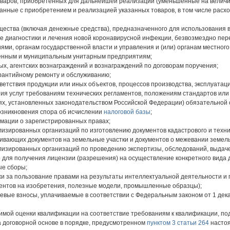
оваров, приобретенных для дальнейшей реализации (уменьшенные на величи
язанные с приобретением и реализацией указанных товаров, в том числе рас
ущества (включая денежные средства), предназначенного для использования 
е диагностики и лечения новой коронавирусной инфекции, безвозмездно пер
и, органам государственной власти и управления и (или) органам местного
енным и муниципальным унитарным предприятиям;
ых, агентских вознаграждений и вознаграждений по договорам поручения;
арантийному ремонту и обслуживанию;
ветствия продукции или иных объектов, процессов производства, эксплуатаци
ия услуг требованиям технических регламентов, положениям стандартов или
аях, установленных законодательством Российской Федерации) обязательной 
возникновения спора об исчислении
налоговой базы
;
мации о зарегистрированных правах;
ализированных организаций по изготовлению документов кадастрового и техни
ивающих документов на земельные участки и документов о межевании земель
ализированных организаций по проведению экспертизы, обследований, выда
 для получения лицензии (разрешения) на осуществление конкретного вида 
ые сборы;
жи за пользование правами на результаты интеллектуальной деятельности и 
тентов на изобретения, полезные модели, промышленные образцы);
левые взносы, уплачиваемые в соответствии с Федеральным законом от 1 дек
имой оценки квалификации на соответствие требованиям к квалификации, подг
а договорной основе в порядке, предусмотренном
пунктом 3 статьи 264
настоя