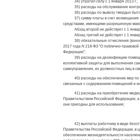
34) утратил силу с 1 января 2013 г.;
35) расходы на обслуживание контр
36) расходы по вывозу твердых быт
37) сумму платы в счет возмещени
средствами, имеющими разрешенную макси
Абзац второй не действует с 1 январ
Абзац третий не действует с 1 январ
38) обязательные отчисления (взн
2017 года N 218-ФЗ "О публично-правовой
Федерации";
39) расходы на дезинфекцию помещ
коллективной защиты для выполнения сани
самоуправления, их должностных лиц в с
40) расходы на обеспечение мер по
связанные с содержанием помещений и ин
41) расходы на приобретение медиц
Правительством Российской Федерации, а 
они пригодны для использования;
42) выплаты работнику в виде безо
Правительства Российской Федерации, в 
обеспечении жизнедеятельности населени