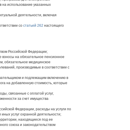
ав на использование указанных
ектуальной деятельности, включая
ответствии со
статьей 262
настоящего
ством Российской Федерации;
ые взносы на обязательное пенсионное
ом, обязательное медицинское
леваний, производимые в соответствии с
плательщиком и подлежащим включению в
ога на добавленную стоимость, которые
оды, связанные с оплатой услуг,
лженности за счет имущества
ссийской Федерации, расходы на услуги по
 иных услуг охранной деятельности;
ерритории, находящиеся под ее
ного союза и законодательством