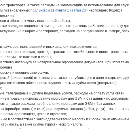
;
ого транспорта, а также расходы на компенсацию за использование для слу
рм, установленных
подпунктом 11 пункта 1 статьи 264
настоящего Кодекса;
ности на:
вки и обратно к месту постоянной работы;
атье расходов подлежат возмещению также расходы работника на оплату доп
обслуживание в барах и ресторанах, расходов на обслуживание в номере, рас
в, ваучеров, приглашений и иных аналогичных документов;
боры за право въезда, прохода, транзита автомобильного и иного транспорта
аналогичные платежи и сборы;
) частному нотариусу за нотариальное оформление документов. При этом так
порядке;
торские и юридические услуги;
ерской (финансовой) отчетности, а также на публикацию и иное раскрытие д
ика возложена обязанность осуществлять их публикацию (раскрытие);
ы;
е, телеграфные и другие подобные услуги, расходы на оплату услуг связи;
ением права на использование программ для ЭВМ и баз данных по договора
осятся также расходы на обновление программ для ЭВМ и баз данных;
х (приобретенных) и (или) реализуемых товаров (работ, услуг), товарного зн
е новых производств, цехов и агрегатов;
нные в соответствии с законодательством о налогах и сборах, за исключением 
стоимость, а также суммы туристического налога;