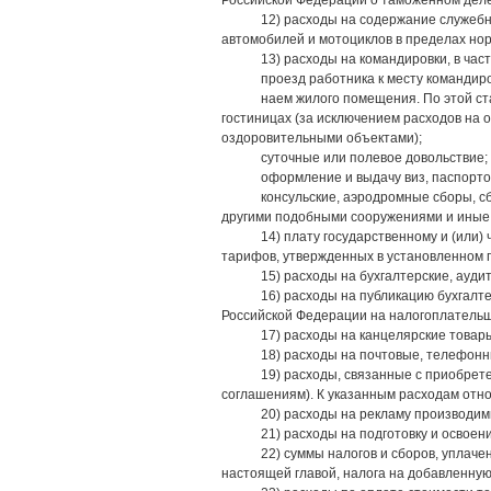
Российской Федерации о таможенном деле
12) расходы на содержание служебн
автомобилей и мотоциклов в пределах но
13) расходы на командировки, в част
проезд работника к месту командиро
наем жилого помещения. По этой ст
гостиницах (за исключением расходов на 
оздоровительными объектами);
суточные или полевое довольствие;
оформление и выдачу виз, паспорто
консульские, аэродромные сборы, с
другими подобными сооружениями и иные 
14) плату государственному и (или
тарифов, утвержденных в установленном 
15) расходы на бухгалтерские, ауди
16) расходы на публикацию бухгалт
Российской Федерации на налогоплательщ
17) расходы на канцелярские товар
18) расходы на почтовые, телефонны
19) расходы, связанные с приобрет
соглашениям). К указанным расходам отн
20) расходы на рекламу производимы
21) расходы на подготовку и освоени
22) суммы налогов и сборов, уплаче
настоящей главой, налога на добавленную 