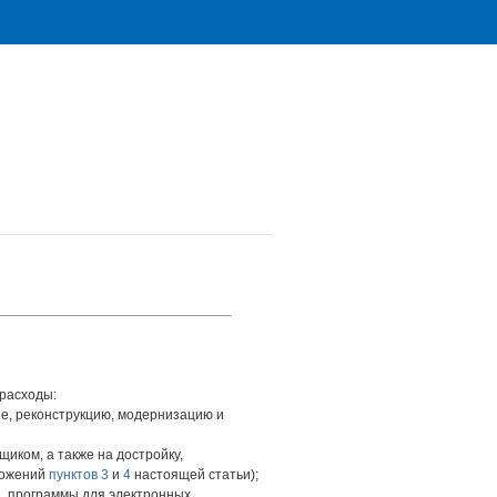
расходы:
ие, реконструкцию, модернизацию и
иком, а также на достройку,
ложений
пунктов 3
и
4
настоящей статьи);
, программы для электронных