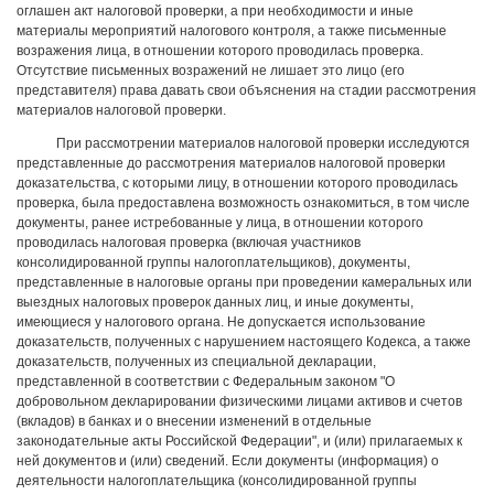
оглашен акт налоговой проверки, а при необходимости и иные
материалы мероприятий налогового контроля, а также письменные
возражения лица, в отношении которого проводилась проверка.
Отсутствие письменных возражений не лишает это лицо (его
представителя) права давать свои объяснения на стадии рассмотрения
материалов налоговой проверки.
При рассмотрении материалов налоговой проверки исследуются
представленные до рассмотрения материалов налоговой проверки
доказательства, с которыми лицу, в отношении которого проводилась
проверка, была предоставлена возможность ознакомиться, в том числе
документы, ранее истребованные у лица, в отношении которого
проводилась налоговая проверка (включая участников
консолидированной группы налогоплательщиков), документы,
представленные в налоговые органы при проведении камеральных или
выездных налоговых проверок данных лиц, и иные документы,
имеющиеся у налогового органа. Не допускается использование
доказательств, полученных с нарушением настоящего Кодекса, а также
доказательств, полученных из специальной декларации,
представленной в соответствии с Федеральным законом "О
добровольном декларировании физическими лицами активов и счетов
(вкладов) в банках и о внесении изменений в отдельные
законодательные акты Российской Федерации", и (или) прилагаемых к
ней документов и (или) сведений. Если документы (информация) о
деятельности налогоплательщика (консолидированной группы