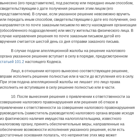
вынесено (его представителю), под расписку или передано иным способом,
свидетельствующим о дате получения решения этим лицом (его
представителем). В случае, если указанное решение невозможно вручить
или передать иным способом, свидетельствующим о дате его получения, оно
направляется по почте заказным письмом по месту нахождения организации
(обособленного подразделения) или месту жительства физического лица. В
случае направления решения по почте заказным письмом датой его
вручения считается шестой день со дня отправки заказного письма.
В случае подачи апелляционной жалобы на решение налогового
органа указанное решение вступает в силу в порядке, предусмотренном
статьей 101.2
настоящего Кодекса.
Лицо, в отношении которого вынесено соответствующее решение,
вправе исполнить решение полностью или в части до вступления его в силу.
При этом подача апелляционной жалобы не лишает это лицо права
исполнить не вступившее в силу решение полностью или в части.
10. После вынесения решения о привлечении к ответственности за
совершение налогового правонарушения или решения об отказе в
привлечении к ответственности за совершение налогового правонарушения
руководитель (заместитель руководителя) налогового органа вправе исходя
из фактического наличия имущества налогоплательщика, известного
налоговому органу, принять обеспечительные меры, направленные на
обеспечение возможности исполнения указанного решения, если есть
достаточные основания полагать, что непринятие этих мер может