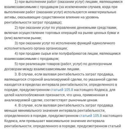
1) при выполнении работ (оказании услуг) лицами, являющимися
взаимозависимыми с продавцом (за исключением случаев, когда при
выполнении работ (оказании услуг) используются нематериальные
активы, оказывающие существенное влияние на уровень
рентабельности затрат продавца);
2) при оказании услуг по управлению денежными средствами,
включая осуществление торговых операций на рынке ценных бумаг и
(или) валютном рынке;
3) при оказании услуг по исполнению функций единоличного
исполнительного органа организации;
4) при продаже сырья или полуфабрикатов лицам, являющимся
взаимозависимыми с продавцом;
5) при реализации товаров (работ, услуг) по долгосрочным
договорам между взаимозависимыми лицами.
3. В случае, если валовая рентабельность затрат продавца,
являющегося стороной анализируемой сделки, по указанной сделке
находится в пределах интервала рентабельности, определенного в
порядке, предусмотренном
статьей 105.8
настоящего Кодекса, для
целей налогообложения признается, что цена, примененная в
анализируемой сделке, соответствует рыночным ценам.
4. В случае, если валовая рентабельность затрат продавца
меньше минимального значения интервала рентабельности,
определенного в порядке, предусмотренном
статьей 105.8
настоящего
Кодекса, или превышает максимальное значение интервала
рентабельности, определенного в порядке, предусмотренном статьей