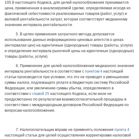
105.8 настоящего Кодекса, для целей налогообложения принимается
цена, примененная в анализируемой сделке, определяемая исходя из
фактической себестоимости реализованных товаров (работ, услуг) и
валовой рентабельности затрат, которая соответствует медианному
значению интервала рентабельности.
5. В целях применения затратного метода допускается
использование данных информационно-ценовых агентств о ценах
(интервалах цен) на идентичные (однородные) товары (работы, услуги)
и определение интервала рыночной цены на идентичные (однородные)
товары (работы, услуги).
6. Применение для целей налогообложения медианного значения
интервала рентабельности в соответствии с
пунктом 4
настоящей
статьи производится при условии, что это не приводит к уменьшению
суммы налога, подлежащего уплате в бюджетную систему Российской
Федерации, или увеличению суммы убытка, определяемого в
соответствии с
главой 25
настоящего Кодекса, если иное не
предусмотрено по результатам взаимосогласительной процедуры в
соответствии с международным договором Российской Федерации по
вопросам налогообложения.
7. Налогоплательщик вправе не применять положения
пункта 4
настоящей статьи для целей осуществления корректировки налоговой