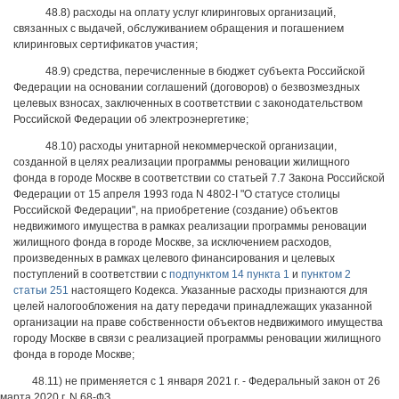
48.8) расходы на оплату услуг клиринговых организаций,
связанных с выдачей, обслуживанием обращения и погашением
клиринговых сертификатов участия;
48.9) средства, перечисленные в бюджет субъекта Российской
Федерации на основании соглашений (договоров) о безвозмездных
целевых взносах, заключенных в соответствии с законодательством
Российской Федерации об электроэнергетике;
48.10) расходы унитарной некоммерческой организации,
созданной в целях реализации программы реновации жилищного
фонда в городе Москве в соответствии со статьей 7.7 Закона Российской
Федерации от 15 апреля 1993 года N 4802-I "О статусе столицы
Российской Федерации", на приобретение (создание) объектов
недвижимого имущества в рамках реализации программы реновации
жилищного фонда в городе Москве, за исключением расходов,
произведенных в рамках целевого финансирования и целевых
поступлений в соответствии с
подпунктом 14 пункта 1
и
пунктом 2
статьи 251
настоящего Кодекса. Указанные расходы признаются для
целей налогообложения на дату передачи принадлежащих указанной
организации на праве собственности объектов недвижимого имущества
городу Москве в связи с реализацией программы реновации жилищного
фонда в городе Москве;
48.11) не применяется с 1 января 2021 г. - Федеральный закон от 26
марта 2020 г. N 68-ФЗ