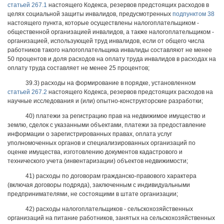
статьей 267.1
настоящего Кодекса, резервов предстоящих расходов в
целях социальной защиты инвалидов, предусмотренных
подпунктом 38
настоящего пункта, которые осуществлены налогоплательщиком -
общественной организацией инвалидов, а также налогоплательщиком -
организацией, использующей труд инвалидов, если от общего числа
работников такого налогоплательщика инвалиды составляют не менее
50 процентов и доля расходов на оплату труда инвалидов в расходах на
оплату труда составляет не менее 25 процентов;
39.3) расходы на формирование в порядке, установленном
статьей 267.2
настоящего Кодекса, резервов предстоящих расходов на
научные исследования и (или) опытно-конструкторские разработки;
40) платежи за регистрацию прав на недвижимое имущество и
землю, сделок с указанными объектами, платежи за предоставление
информации о зарегистрированных правах, оплата услуг
уполномоченных органов и специализированных организаций по
оценке имущества, изготовлению документов кадастрового и
технического учета (инвентаризации) объектов недвижимости;
41) расходы по договорам гражданско-правового характера
(включая договоры подряда), заключенным с индивидуальными
предпринимателями, не состоящими в штате организации;
42) расходы налогоплательщиков - сельскохозяйственных
организаций на питание работников, занятых на сельскохозяйственных