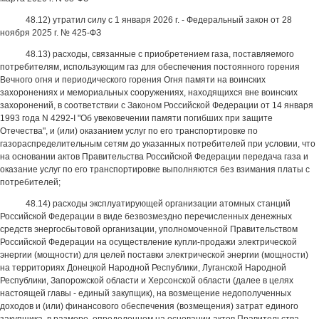
48.12) утратил силу с 1 января 2026 г. - Федеральный закон от 28
ноября 2025 г. № 425-ФЗ
48.13) расходы, связанные с приобретением газа, поставляемого
потребителям, использующим газ для обеспечения постоянного горения
Вечного огня и периодического горения Огня памяти на воинских
захоронениях и мемориальных сооружениях, находящихся вне воинских
захоронений, в соответствии с Законом Российской Федерации от 14 января
1993 года N 4292-I "Об увековечении памяти погибших при защите
Отечества", и (или) оказанием услуг по его транспортировке по
газораспределительным сетям до указанных потребителей при условии, что
на основании актов Правительства Российской Федерации передача газа и
оказание услуг по его транспортировке выполняются без взимания платы с
потребителей;
48.14) расходы эксплуатирующей организации атомных станций
Российской Федерации в виде безвозмездно перечисленных денежных
средств энергосбытовой организации, уполномоченной Правительством
Российской Федерации на осуществление купли-продажи электрической
энергии (мощности) для целей поставки электрической энергии (мощности)
на территориях Донецкой Народной Республики, Луганской Народной
Республики, Запорожской области и Херсонской области (далее в целях
настоящей главы - единый закупщик), на возмещение недополученных
доходов и (или) финансового обеспечения (возмещения) затрат единого