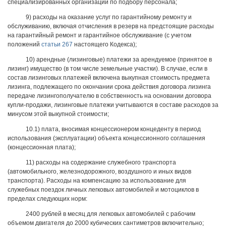
специализированных организаций по подбору персонала;
9) расходы на оказание услуг по гарантийному ремонту и
обслуживанию, включая отчисления в резерв на предстоящие расходы
на гарантийный ремонт и гарантийное обслуживание (с учетом
положений
статьи 267
настоящего Кодекса);
10) арендные (лизинговые) платежи за арендуемое (принятое в
лизинг) имущество (в том числе земельные участки). В случае, если в
состав лизинговых платежей включена выкупная стоимость предмета
лизинга, подлежащего по окончании срока действия договора лизинга
передаче лизингополучателю в собственность на основании договора
купли-продажи, лизинговые платежи учитываются в составе расходов за
минусом этой выкупной стоимости;
10.1) плата, вносимая концессионером концеденту в период
использования (эксплуатации) объекта концессионного соглашения
(концессионная плата);
11) расходы на содержание служебного транспорта
(автомобильного, железнодорожного, воздушного и иных видов
транспорта). Расходы на компенсацию за использование для
служебных поездок личных легковых автомобилей и мотоциклов в
пределах следующих норм:
2400 рублей в месяц для легковых автомобилей с рабочим
объемом двигателя до 2000 кубических сантиметров включительно;