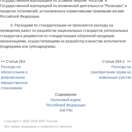
Государственной корпорацией по атомной энергии "Росатом" и
Государственной корпорацией по космической деятельности "Роскосмос" в
пределах полномочий, установленных нормативными правовыми актами
Российской Федерации.
6. Расходами по стандартизации не признаются расходы на
проведение работ по разработке национальных стандартов, региональных
стандартов и документов по стандартизации оборонной продукции
организациями, осуществляющими их разработку в качестве исполнителя
(подрядчика или субподрядчика).
<< Статья 263.
Статья 264.1. >>
Расходы на
Расходы на
обязательное и
приобретение права на
добровольное
земельные участки
имущественное
страхование
Содержание
Налоговый кодекс
Российской Федерации
(НК РФ)
Copyright © 2005-2026 ФНС России
Все права защищены и охраняются законом.