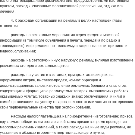
налогоплательщика либо физических лиц, предусмотренными настоящим
пунктом, расходы, связанные с организацией развлечения, отдыха или
лечения.
4. К расходам организации на рекламу в целях настоящей главы
относятся:
расходы на рекламные мероприятия через средства массовой
информации (в том числе объявления в печати, передача по радио и
телевидению), информационно-телекоммуникационные сети, при кино- и
видеообслуживании;
расходы на световую и иную наружную рекламу, включая изготовление
рекламных стендов и рекламных щитов;
расходы на участие в выставках, ярмарках, экспозициях, на
оформление витрин, выставок-продаж, комнат образцов и
демонстрационных залов, изготовление рекламных брошюр и каталогов,
содержащих информацию о реализуемых товарах, выполняемых работах,
оказываемых услугах, товарных знаках и знаках обслуживания, и (или) о
самой организации, на уценку товаров, полностью или частично потерявших
свои первоначальные качества при экспонировании.
Расходы налогоплательщика на приобретение (изготовление) призов,
вручаемых победителям розыгрышей таких призов во время проведения
массовых рекламных кампаний, а также расходы на иные виды рекламы, не
указанные в абзацах втором - четвертом настоящего пункта,