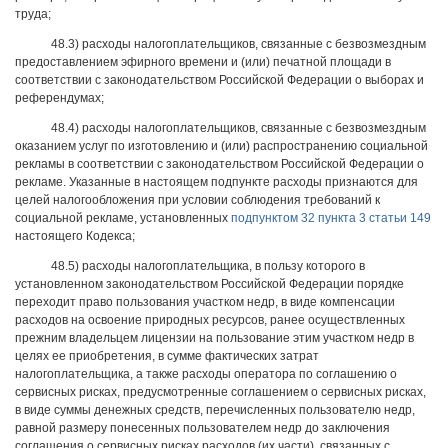
труда;
48.3) расходы налогоплательщиков, связанные с безвозмездным
предоставлением эфирного времени и (или) печатной площади в
соответствии с законодательством Российской Федерации о выборах и
референдумах;
48.4) расходы налогоплательщиков, связанные с безвозмездным
оказанием услуг по изготовлению и (или) распространению социальной
рекламы в соответствии с законодательством Российской Федерации о
рекламе. Указанные в настоящем подпункте расходы признаются для
целей налогообложения при условии соблюдения требований к
социальной рекламе, установленных
подпунктом 32 пункта 3 статьи 149
настоящего Кодекса;
48.5) расходы налогоплательщика, в пользу которого в
установленном законодательством Российской Федерации порядке
переходит право пользования участком недр, в виде компенсации
расходов на освоение природных ресурсов, ранее осуществленных
прежним владельцем лицензии на пользование этим участком недр в
целях ее приобретения, в сумме фактических затрат
налогоплательщика, а также расходы оператора по соглашению о
сервисных рисках, предусмотренные соглашением о сервисных рисках,
в виде суммы денежных средств, перечисленных пользователю недр,
равной размеру понесенных пользователем недр до заключения
соглашения о сервисных рисках расходов (их части), связанных с