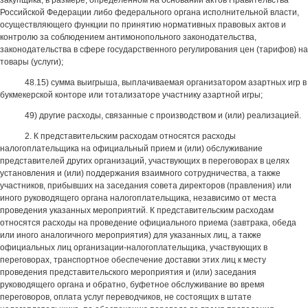
закупщика, в размере, определенном на основании актов Правительства
Российской Федерации либо федерального органа исполнительной власти,
осуществляющего функции по принятию нормативных правовых актов и
контролю за соблюдением антимонопольного законодательства,
законодательства в сфере государственного регулирования цен (тарифов) на
товары (услуги);
48.15) сумма выигрыша, выплачиваемая организатором азартных игр в
букмекерской конторе или тотализаторе участнику азартной игры;
49) другие расходы, связанные с производством и (или) реализацией.
2. К представительским расходам относятся расходы
налогоплательщика на официальный прием и (или) обслуживание
представителей других организаций, участвующих в переговорах в целях
установления и (или) поддержания взаимного сотрудничества, а также
участников, прибывших на заседания совета директоров (правления) или
иного руководящего органа налогоплательщика, независимо от места
проведения указанных мероприятий. К представительским расходам
относятся расходы на проведение официального приема (завтрака, обеда
или иного аналогичного мероприятия) для указанных лиц, а также
официальных лиц организации-налогоплательщика, участвующих в
переговорах, транспортное обеспечение доставки этих лиц к месту
проведения представительского мероприятия и (или) заседания
руководящего органа и обратно, буфетное обслуживание во время
переговоров, оплата услуг переводчиков, не состоящих в штате