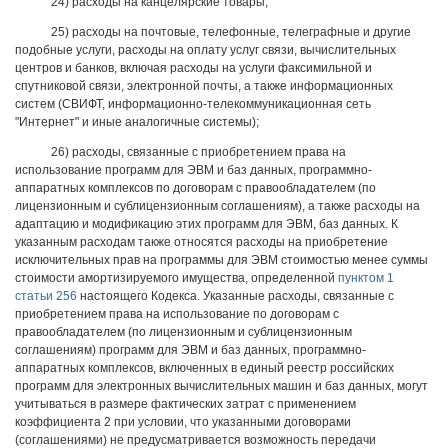
24) расходы на канцелярские товары;
25) расходы на почтовые, телефонные, телеграфные и другие
подобные услуги, расходы на оплату услуг связи, вычислительных
центров и банков, включая расходы на услуги факсимильной и
спутниковой связи, электронной почты, а также информационных
систем (СВИФТ, информационно-телекоммуникационная сеть
"Интернет" и иные аналогичные системы);
26) расходы, связанные с приобретением права на
использование программ для ЭВМ и баз данных, программно-
аппаратных комплексов по договорам с правообладателем (по
лицензионным и сублицензионным соглашениям), а также расходы на
адаптацию и модификацию этих программ для ЭВМ, баз данных. К
указанным расходам также относятся расходы на приобретение
исключительных прав на программы для ЭВМ стоимостью менее суммы
стоимости амортизируемого имущества, определенной
пунктом 1
статьи 256
настоящего Кодекса. Указанные расходы, связанные с
приобретением права на использование по договорам с
правообладателем (по лицензионным и сублицензионным
соглашениям) программ для ЭВМ и баз данных, программно-
аппаратных комплексов, включенных в единый реестр российских
программ для электронных вычислительных машин и баз данных, могут
учитываться в размере фактических затрат с применением
коэффициента 2 при условии, что указанными договорами
(соглашениями) не предусматривается возможность передачи