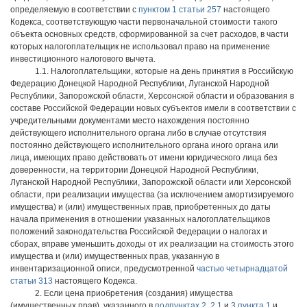
определяемую в соответствии с
пунктом 1 статьи 257
настоящего
Кодекса, соответствующую части первоначальной стоимости такого
объекта основных средств, сформированной за счет расходов, в части
которых налогоплательщик не использовал право на применение
инвестиционного налогового вычета.
1.1. Налогоплательщики, которые на день принятия в Российскую
Федерацию Донецкой Народной Республики, Луганской Народной
Республики, Запорожской области, Херсонской области и образования в
составе Российской Федерации новых субъектов имели в соответствии с
учредительными документами место нахождения постоянно
действующего исполнительного органа либо в случае отсутствия
постоянно действующего исполнительного органа иного органа или
лица, имеющих право действовать от имени юридического лица без
доверенности, на территории Донецкой Народной Республики,
Луганской Народной Республики, Запорожской области или Херсонской
области, при реализации имущества (за исключением амортизируемого
имущества) и (или) имущественных прав, приобретенных до даты
начала применения в отношении указанных налогоплательщиков
положений законодательства Российской Федерации о налогах и
сборах, вправе уменьшить доходы от их реализации на стоимость этого
имущества и (или) имущественных прав, указанную в
инвентаризационной описи, предусмотренной
частью четырнадцатой
статьи 313
настоящего Кодекса.
2. Если цена приобретения (создания) имущества
(имущественных прав), указанного в
подпунктах 2
,
2.1
и
3 пункта 1
и