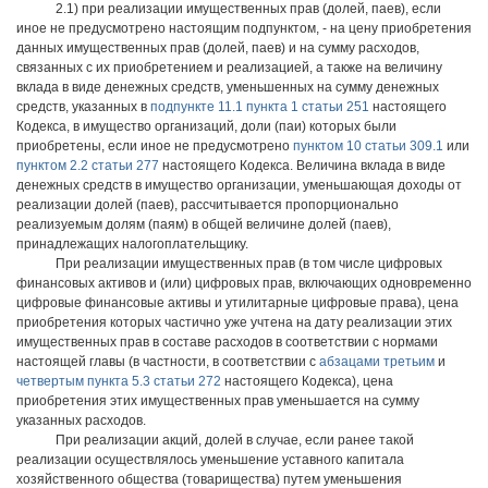
2.1) при реализации имущественных прав (долей, паев), если
иное не предусмотрено настоящим подпунктом, - на цену приобретения
данных имущественных прав (долей, паев) и на сумму расходов,
связанных с их приобретением и реализацией, а также на величину
вклада в виде денежных средств, уменьшенных на сумму денежных
средств, указанных в
подпункте 11.1 пункта 1 статьи 251
настоящего
Кодекса, в имущество организаций, доли (паи) которых были
приобретены, если иное не предусмотрено
пунктом 10 статьи 309.1
или
пунктом 2.2 статьи 277
настоящего Кодекса. Величина вклада в виде
денежных средств в имущество организации, уменьшающая доходы от
реализации долей (паев), рассчитывается пропорционально
реализуемым долям (паям) в общей величине долей (паев),
принадлежащих налогоплательщику.
При реализации имущественных прав (в том числе цифровых
финансовых активов и (или) цифровых прав, включающих одновременно
цифровые финансовые активы и утилитарные цифровые права), цена
приобретения которых частично уже учтена на дату реализации этих
имущественных прав в составе расходов в соответствии с нормами
настоящей главы (в частности, в соответствии с
абзацами третьим
и
четвертым пункта 5.3 статьи 272
настоящего Кодекса), цена
приобретения этих имущественных прав уменьшается на сумму
указанных расходов.
При реализации акций, долей в случае, если ранее такой
реализации осуществлялось уменьшение уставного капитала
хозяйственного общества (товарищества) путем уменьшения