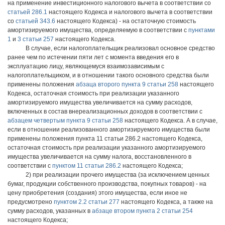
на применение инвестиционного налогового вычета в соответствии со
статьей 286.1
настоящего Кодекса и налогового вычета в соответствии
со
статьей 343.6
настоящего Кодекса) - на остаточную стоимость
амортизируемого имущества, определяемую в соответствии с
пунктами
1
и
3 статьи 257
настоящего Кодекса.
В случае, если налогоплательщик реализовал основное средство
ранее чем по истечении пяти лет с момента введения его в
эксплуатацию лицу, являющемуся взаимозависимым с
налогоплательщиком, и в отношении такого основного средства были
применены положения
абзаца второго пункта 9 статьи 258
настоящего
Кодекса, остаточная стоимость при реализации указанного
амортизируемого имущества увеличивается на сумму расходов,
включенных в состав внереализационных доходов в соответствии с
абзацем четвертым пункта 9 статьи 258
настоящего Кодекса. А в случае,
если в отношении реализованного амортизируемого имущества были
применены положения пункта 11 статьи 286.2 настоящего Кодекса,
остаточная стоимость при реализации указанного амортизируемого
имущества увеличивается на сумму налога, восстановленного в
соответствии с
пунктом 11 статьи 286.2
настоящего Кодекса;
2) при реализации прочего имущества (за исключением ценных
бумаг, продукции собственного производства, покупных товаров) - на
цену приобретения (создания) этого имущества, если иное не
предусмотрено
пунктом 2.2 статьи 277
настоящего Кодекса, а также на
сумму расходов, указанных в
абзаце втором пункта 2 статьи 254
настоящего Кодекса;