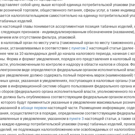
едставляет собой цену, выше которой единица потребительской упаковки (па
 розничной торговли, общественного питания, сферы услуг, а также индив
ается налогоплательщиком самостоятельно на единицу потребительской упак
 табачных изделий.
ях настоящей главы понимается ассортиментная позиция табачных изделий, 
з следующих признаков - индивидуализированным обозначением (названием)
ичием или отсутствием фильтра, упаковкой.
 в налоговый орган по месту учета (таможенный орган по месту таможенного
енах, устанавливаемых в соответствии с
пунктом 2
настоящей статьи (далее -
ее чем за 10 календарных дней до начала налогового периода, начиная с ко
ы. Форма и формат уведомления, порядок его представления в налоговый о
ти, уполномоченным по контролю и надзору в области налогов и сборов. Фо
 электронном виде определяются федеральным органом исполнительной влас
ждое уведомление должно содержать полный перечень марок (наименований) 
ных ценах, указанная в уведомлениях, поступающих в налоговые органы (та
рме в информационной системе общего пользования федерального органа и
 и сборов (федерального органа исполнительной власти, уполномоченного по 
я должна быть опубликована соответствующим федеральным органом исполн
с которого будут применяться указанные в уведомлении максимальные рознич
указанной в
абзаце первом
настоящей части. Размещение информации, соде
ания, осуществляется в порядке, определенном соответствующим федеральн
заявленные в уведомлении, указанном в
пункте 3
настоящей статьи, а также с
каждую единицу потребительской упаковки (пачку) табачных изделий, произ
зделий, не подлежащих налогообложению или освобождаемых от налогооблож