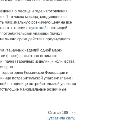
ных изделий с нанесением максимальной
ведения о месяце и годе изготовления
 с 1-го числа месяца, следующего за
ть максимальную розничную цену на все
 соответствии с
пунктом 3
настоящей
потребительской упаковки (пачку)
имального срока действия предыдущего
ача) табачных изделий одной марки
и (пачке), расчетная стоимость
 (пачке) табачных изделий, и количества
ая цена.
а территорию Российской Федерации и
нице потребительской упаковки (пачке)
ной на единице потребительской упаковки
тветствующие максимальные розничные
Статья 188. >>
(утратила силу)