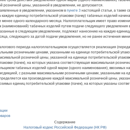
ение срока действия уведомления одной марки (одного наименования) табач
й розничной цены, указанной в уведомлении, не допускается.
заявленные в уведомлении, указанном в
пункте 3
настоящей статьи, а также с
каждую единицу потребительской упаковки (пачку) табачных изделий начиная
е менее одного календарного месяца. Налогоплательщик имеет право измени
к (наименований) табачных изделий путем подачи следующего уведомления в
казанные в следующем уведомлении, подлежат нанесению на каждую единицу 
есяца, следующего за датой подачи уведомления, но не ранее истечения мин
о налогового периода налогоплательщиком осуществляется реализация (перед
льными розничными ценами, указанными на единице потребительской упаковк
ксимальной розничной цены, указанной на единице потребительской упаковки
аковки (пачек), на которых указана соответствующая максимальная розничн
льщиком табачных изделий одной марки (одного наименования), ввозимых н
исдикцией, с разными максимальными розничными ценами, указанными на еди
пределяется как произведение каждой максимальной розничной цены, указан
ввозимых единиц потребительской упаковки (пачек), на которых указаны соо
ации
оваров
Содержание
Налоговый кодекс Российской Федерации (НК РФ)