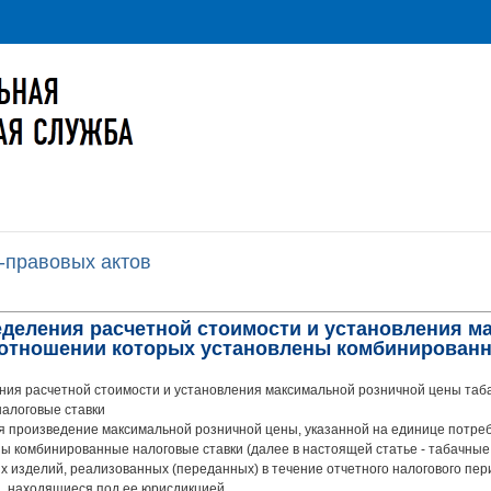
-правовых актов
ределения расчетной стоимости и установления 
 отношении которых установлены комбинирован
ия расчетной стоимости и установления максимальной розничной цены таба
алоговые ставки
я произведение максимальной розничной цены, указанной на единице потреб
ы комбинированные налоговые ставки (далее в настоящей статье - табачные 
ых изделий, реализованных (переданных) в течение отчетного налогового пе
, находящиеся под ее юрисдикцией.