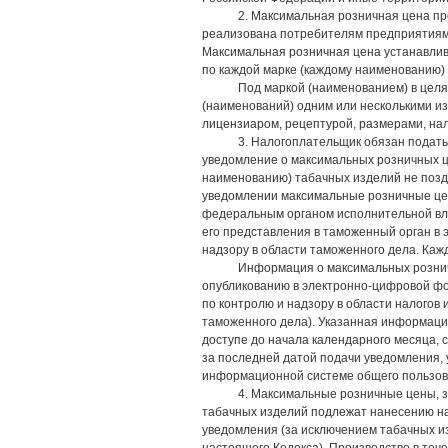
2. Максимальная розничная цена пр
реализована потребителям предприятиями
Максимальная розничная цена устанавлив
по каждой марке (каждому наименованию)
Под маркой (наименованием) в цел
(наименований) одним или несколькими и
лицензиаром, рецептурой, размерами, нал
3. Налогоплательщик обязан подать
уведомление о максимальных розничных ц
наименованию) табачных изделий не поздн
уведомлении максимальные розничные цен
федеральным органом исполнительной влас
его представления в таможенный орган в
надзору в области таможенного дела. Ка
Информация о максимальных рознич
опубликованию в электронно-цифровой фо
по контролю и надзору в области налогов
таможенного дела). Указанная информаци
доступе до начала календарного месяца, 
за последней датой подачи уведомления, 
информационной системе общего пользов
4. Максимальные розничные цены, 
табачных изделий подлежат нанесению на 
уведомления (за исключением табачных и