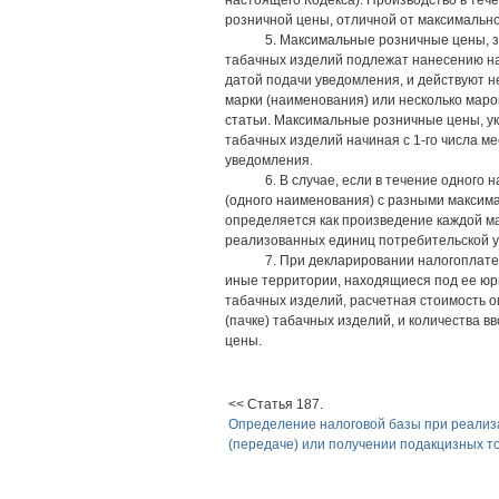
настоящего Кодекса). Производство в теч
розничной цены, отличной от максимально
5. Максимальные розничные цены, 
табачных изделий подлежат нанесению на 
датой подачи уведомления, и действуют н
марки (наименования) или несколько маро
статьи. Максимальные розничные цены, у
табачных изделий начиная с 1-го числа м
уведомления.
6. В случае, если в течение одног
(одного наименования) с разными максима
определяется как произведение каждой ма
реализованных единиц потребительской уп
7. При декларировании налогоплате
иные территории, находящиеся под ее юр
табачных изделий, расчетная стоимость о
(пачке) табачных изделий, и количества 
цены.
<< Статья 187.
Определение налоговой базы при реализ
(передаче) или получении подакцизных т