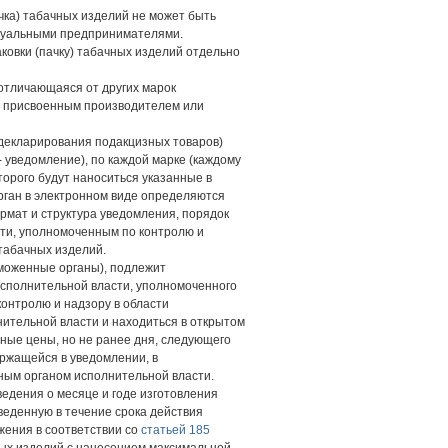
чка) табачных изделий не может быть
идуальными предпринимателями.
овки (пачку) табачных изделий отдельно
отличающаяся от других марок
, присвоенным производителем или
 декларирования подакцизных товаров)
 уведомление), по каждой марке (каждому
торого будут наноситься указанные в
рган в электронном виде определяются
рмат и структура уведомления, порядок
ти, уполномоченным по контролю и
табачных изделий.
моженные органы), подлежит
сполнительной власти, уполномоченного
контролю и надзору в области
ительной власти и находиться в открытом
ные цены, но не ранее дня, следующего
ржащейся в уведомлении, в
ым органом исполнительной власти.
ведения о месяце и годе изготовления
веденную в течение срока действия
ения в соответствии со
статьей 185