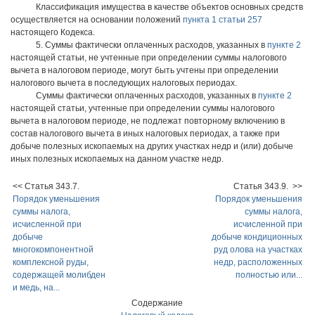
Классификация имущества в качестве объектов основных средств
осуществляется на основании положений
пункта 1 статьи 257
настоящего Кодекса.
5. Суммы фактически оплаченных расходов, указанных в
пункте 2
настоящей статьи, не учтенные при определении суммы налогового
вычета в налоговом периоде, могут быть учтены при определении
налогового вычета в последующих налоговых периодах.
Суммы фактически оплаченных расходов, указанных в
пункте 2
настоящей статьи, учтенные при определении суммы налогового
вычета в налоговом периоде, не подлежат повторному включению в
состав налогового вычета в иных налоговых периодах, а также при
добыче полезных ископаемых на других участках недр и (или) добыче
иных полезных ископаемых на данном участке недр.
<< Статья 343.7.
Статья 343.9. >>
Порядок уменьшения
Порядок уменьшения
суммы налога,
суммы налога,
исчисленной при
исчисленной при
добыче
добыче кондиционных
многокомпонентной
руд олова на участках
комплексной руды,
недр, расположенных
содержащей молибден
полностью или...
и медь, на...
Содержание