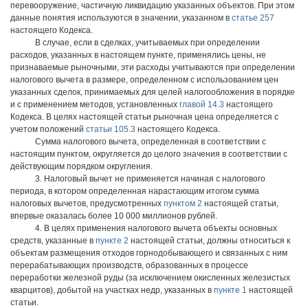
перевооружение, частичную ликвидацию указанных объектов. При этом
данные понятия используются в значении, указанном в
статье 257
настоящего Кодекса.
В случае, если в сделках, учитываемых при определении
расходов, указанных в настоящем пункте, применялись цены, не
признаваемые рыночными, эти расходы учитываются при определении
налогового вычета в размере, определенном с использованием цен
указанных сделок, принимаемых для целей налогообложения в порядке
и с применением методов, установленных
главой 14.3
настоящего
Кодекса. В целях настоящей статьи рыночная цена определяется с
учетом положений
статьи 105.3
настоящего Кодекса.
Сумма налогового вычета, определенная в соответствии с
настоящим пунктом, округляется до целого значения в соответствии с
действующим порядком округления.
3. Налоговый вычет не применяется начиная с налогового
периода, в котором определенная нарастающим итогом сумма
налоговых вычетов, предусмотренных
пунктом 2
настоящей статьи,
впервые оказалась более 10 000 миллионов рублей.
4. В целях применения налогового вычета объекты основных
средств, указанные в
пункте 2
настоящей статьи, должны относиться к
объектам размещения отходов горнодобывающего и связанных с ним
перерабатывающих производств, образованных в процессе
переработки железной руды (за исключением окисленных железистых
кварцитов), добытой на участках недр, указанных в
пункте 1
настоящей
статьи.