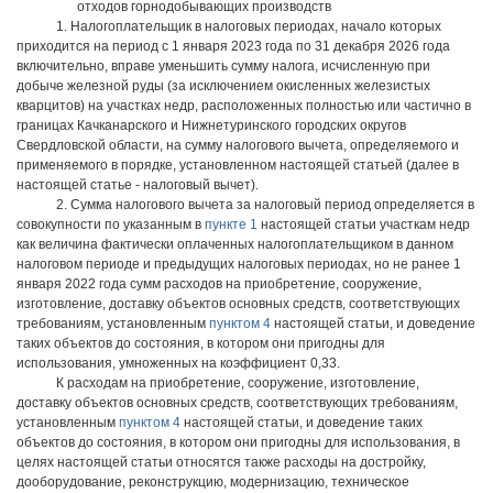
отходов горнодобывающих производств
1. Налогоплательщик в налоговых периодах, начало которых
приходится на период с 1 января 2023 года по 31 декабря 2026 года
включительно, вправе уменьшить сумму налога, исчисленную при
добыче железной руды (за исключением окисленных железистых
кварцитов) на участках недр, расположенных полностью или частично в
границах Качканарского и Нижнетуринского городских округов
Свердловской области, на сумму налогового вычета, определяемого и
применяемого в порядке, установленном настоящей статьей (далее в
настоящей статье - налоговый вычет).
2. Сумма налогового вычета за налоговый период определяется в
совокупности по указанным в
пункте 1
настоящей статьи участкам недр
как величина фактически оплаченных налогоплательщиком в данном
налоговом периоде и предыдущих налоговых периодах, но не ранее 1
января 2022 года сумм расходов на приобретение, сооружение,
изготовление, доставку объектов основных средств, соответствующих
требованиям, установленным
пунктом 4
настоящей статьи, и доведение
таких объектов до состояния, в котором они пригодны для
использования, умноженных на коэффициент 0,33.
К расходам на приобретение, сооружение, изготовление,
доставку объектов основных средств, соответствующих требованиям,
установленным
пунктом 4
настоящей статьи, и доведение таких
объектов до состояния, в котором они пригодны для использования, в
целях настоящей статьи относятся также расходы на достройку,
дооборудование, реконструкцию, модернизацию, техническое