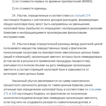
1) по стоимости первых по времени приобретений (ФИФО);
2) по стоимости единицы.
24. Убытки, определенные в соответствии со
статьей 274
настоящего Кодекса с учетом всех доходов (расходов), формирующих
общую налоговую базу, могут быть направлены на уменьшение
налоговой базы (прибыли) по операциям с необращающимися ценными
бумагами и необращающимися производными финансовыми
инструментами.
25. Убыток в виде отрицательной разницы между рыночной ценой
получаемого имущества (имущественных прав) и фактически
понесенными затратами на приобретение эмиссионных ценных бумаг
(акций и облигаций), организация-эмитент которых была ликвидирована
(в том числе в результате применения процедуры банкротства),
учитывается в полном объеме на дату ликвидации организации-
эмитента в соответствующей налоговой базе в зависимости от
категории таких ценных бумаг.
Указанный убыток увеличивается на сумму накопленного
процентного (купонного) дохода по таким ценным бумагам, ранее
учтенную при определении налоговой базы в соответствии со
статьями
271
и
328
настоящего Кодекса, но фактически не полученную
налогоплательщиком вследствие ликвидации организации-эмитента,
если под него не создавался резерв по сомнительным долгам, и