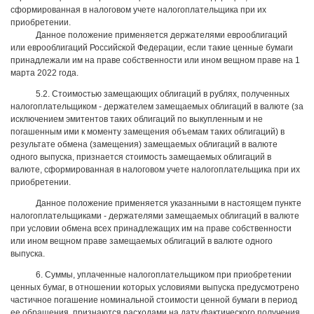
сформированная в налоговом учете налогоплательщика при их
приобретении.
Данное положение применяется держателями еврооблигаций
или еврооблигаций Российской Федерации, если такие ценные бумаги
принадлежали им на праве собственности или ином вещном праве на 1
марта 2022 года.
5.2. Стоимостью замещающих облигаций в рублях, полученных
налогоплательщиком - держателем замещаемых облигаций в валюте (за
исключением эмитентов таких облигаций по выкупленным и не
погашенным ими к моменту замещения объемам таких облигаций) в
результате обмена (замещения) замещаемых облигаций в валюте
одного выпуска, признается стоимость замещаемых облигаций в
валюте, сформированная в налоговом учете налогоплательщика при их
приобретении.
Данное положение применяется указанными в настоящем пункте
налогоплательщиками - держателями замещаемых облигаций в валюте
при условии обмена всех принадлежащих им на праве собственности
или ином вещном праве замещаемых облигаций в валюте одного
выпуска.
6. Суммы, уплаченные налогоплательщиком при приобретении
ценных бумаг, в отношении которых условиями выпуска предусмотрено
частичное погашение номинальной стоимости ценной бумаги в период
ее обращения, признаются расходами на дату фактического получения