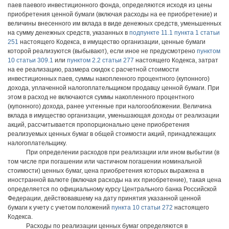
паев паевого инвестиционного фонда, определяются исходя из цены
приобретения ценной бумаги (включая расходы на ее приобретение) и
величины внесенного им вклада в виде денежных средств, уменьшенных
на сумму денежных средств, указанных в
подпункте 11.1 пункта 1 статьи
251
настоящего Кодекса, в имущество организации, ценные бумаги
которой реализуются (выбывают), если иное не предусмотрено
пунктом
10 статьи 309.1
или
пунктом 2.2 статьи 277
настоящего Кодекса, затрат
на ее реализацию, размера скидок с расчетной стоимости
инвестиционных паев, суммы накопленного процентного (купонного)
дохода, уплаченной налогоплательщиком продавцу ценной бумаги. При
этом в расход не включаются суммы накопленного процентного
(купонного) дохода, ранее учтенные при налогообложении. Величина
вклада в имущество организации, уменьшающая доходы от реализации
акций, рассчитывается пропорционально цене приобретения
реализуемых ценных бумаг в общей стоимости акций, принадлежащих
налогоплательщику.
При определении расходов при реализации или ином выбытии (в
том числе при погашении или частичном погашении номинальной
стоимости) ценных бумаг, цена приобретения которых выражена в
иностранной валюте (включая расходы на их приобретение), такая цена
определяется по официальному курсу Центрального банка Российской
Федерации, действовавшему на дату принятия указанной ценной
бумаги к учету с учетом положений
пункта 10 статьи 272
настоящего
Кодекса.
Расходы по реализации ценных бумаг определяются в