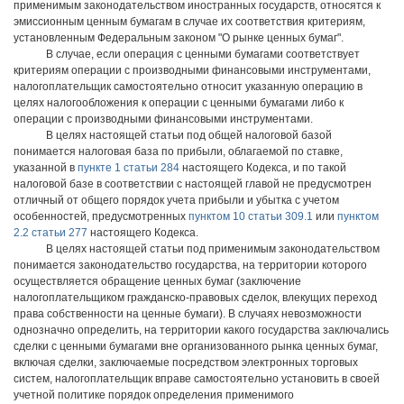
применимым законодательством иностранных государств, относятся к
эмиссионным ценным бумагам в случае их соответствия критериям,
установленным Федеральным законом "О рынке ценных бумаг".
В случае, если операция с ценными бумагами соответствует
критериям операции с производными финансовыми инструментами,
налогоплательщик самостоятельно относит указанную операцию в
целях налогообложения к операции с ценными бумагами либо к
операции с производными финансовыми инструментами.
В целях настоящей статьи под общей налоговой базой
понимается налоговая база по прибыли, облагаемой по ставке,
указанной в
пункте 1 статьи 284
настоящего Кодекса, и по такой
налоговой базе в соответствии с настоящей главой не предусмотрен
отличный от общего порядок учета прибыли и убытка с учетом
особенностей, предусмотренных
пунктом 10 статьи 309.1
или
пунктом
2.2 статьи 277
настоящего Кодекса.
В целях настоящей статьи под применимым законодательством
понимается законодательство государства, на территории которого
осуществляется обращение ценных бумаг (заключение
налогоплательщиком гражданско-правовых сделок, влекущих переход
права собственности на ценные бумаги). В случаях невозможности
однозначно определить, на территории какого государства заключались
сделки с ценными бумагами вне организованного рынка ценных бумаг,
включая сделки, заключаемые посредством электронных торговых
систем, налогоплательщик вправе самостоятельно установить в своей
учетной политике порядок определения применимого