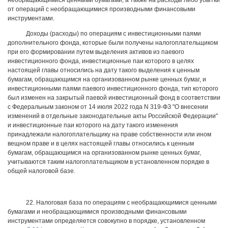
необращающимися ценными бумагами, а также на расходы либо убытки
от операций с необращающимися производными финансовыми
инструментами.
Доходы (расходы) по операциям с инвестиционными паями
дополнительного фонда, которые были получены налогоплательщиком
при его формировании путем выделения активов из паевого
инвестиционного фонда, инвестиционные паи которого в целях
настоящей главы относились на дату такого выделения к ценным
бумагам, обращающимся на организованном рынке ценных бумаг, и
инвестиционными паями паевого инвестиционного фонда, тип которого
был изменен на закрытый паевой инвестиционный фонд в соответствии
с Федеральным законом от 14 июля 2022 года N 319-ФЗ "О внесении
изменений в отдельные законодательные акты Российской Федерации"
и инвестиционные паи которого на дату такого изменения
принадлежали налогоплательщику на праве собственности или ином
вещном праве и в целях настоящей главы относились к ценным
бумагам, обращающимся на организованном рынке ценных бумаг,
учитываются таким налогоплательщиком в установленном порядке в
общей налоговой базе.
22. Налоговая база по операциям с необращающимися ценными
бумагами и необращающимися производными финансовыми
инструментами определяется совокупно в порядке, установленном