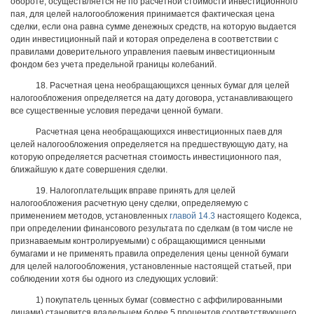
обороте, осуществляется не по расчетной стоимости инвестиционного
пая, для целей налогообложения принимается фактическая цена
сделки, если она равна сумме денежных средств, на которую выдается
один инвестиционный пай и которая определена в соответствии с
правилами доверительного управления паевым инвестиционным
фондом без учета предельной границы колебаний.
18. Расчетная цена необращающихся ценных бумаг для целей
налогообложения определяется на дату договора, устанавливающего
все существенные условия передачи ценной бумаги.
Расчетная цена необращающихся инвестиционных паев для
целей налогообложения определяется на предшествующую дату, на
которую определяется расчетная стоимость инвестиционного пая,
ближайшую к дате совершения сделки.
19. Налогоплательщик вправе принять для целей
налогообложения расчетную цену сделки, определяемую с
применением методов, установленных
главой 14.3
настоящего Кодекса,
при определении финансового результата по сделкам (в том числе не
признаваемым контролируемыми) с обращающимися ценными
бумагами и не применять правила определения цены ценной бумаги
для целей налогообложения, установленные настоящей статьей, при
соблюдении хотя бы одного из следующих условий:
1) покупатель ценных бумаг (совместно с аффилированными
лицами) становится владельцем более 5 процентов соответствующего