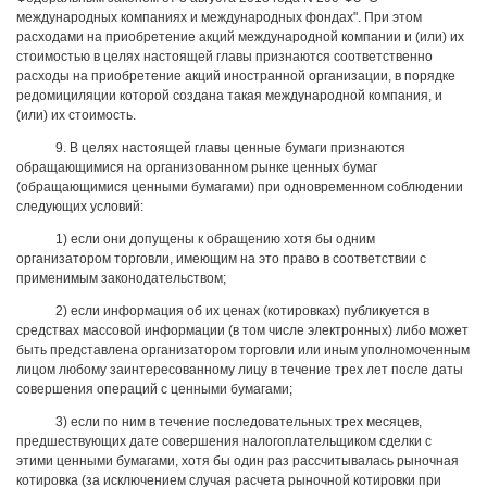
международных компаниях и международных фондах". При этом
расходами на приобретение акций международной компании и (или) их
стоимостью в целях настоящей главы признаются соответственно
расходы на приобретение акций иностранной организации, в порядке
редомициляции которой создана такая международной компания, и
(или) их стоимость.
9. В целях настоящей главы ценные бумаги признаются
обращающимися на организованном рынке ценных бумаг
(обращающимися ценными бумагами) при одновременном соблюдении
следующих условий:
1) если они допущены к обращению хотя бы одним
организатором торговли, имеющим на это право в соответствии с
применимым законодательством;
2) если информация об их ценах (котировках) публикуется в
средствах массовой информации (в том числе электронных) либо может
быть представлена организатором торговли или иным уполномоченным
лицом любому заинтересованному лицу в течение трех лет после даты
совершения операций с ценными бумагами;
3) если по ним в течение последовательных трех месяцев,
предшествующих дате совершения налогоплательщиком сделки с
этими ценными бумагами, хотя бы один раз рассчитывалась рыночная
котировка (за исключением случая расчета рыночной котировки при