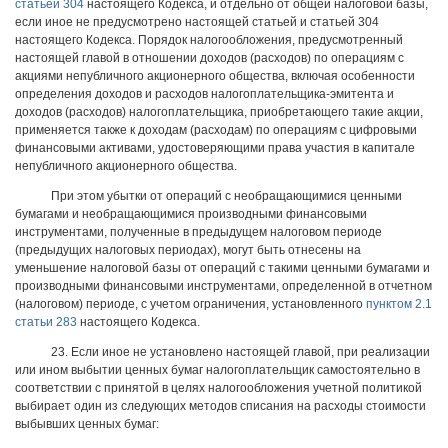
статьей 304
настоящего Кодекса, и отдельно от общей налоговой базы,
если иное не предусмотрено настоящей статьей и статьей 304
настоящего Кодекса. Порядок налогообложения, предусмотренный
настоящей главой в отношении доходов (расходов) по операциям с
акциями непубличного акционерного общества, включая особенности
определения доходов и расходов налогоплательщика-эмитента и
доходов (расходов) налогоплательщика, приобретающего такие акции,
применяется также к доходам (расходам) по операциям с цифровыми
финансовыми активами, удостоверяющими права участия в капитале
непубличного акционерного общества.
При этом убытки от операций с необращающимися ценными
бумагами и необращающимися производными финансовыми
инструментами, полученные в предыдущем налоговом периоде
(предыдущих налоговых периодах), могут быть отнесены на
уменьшение налоговой базы от операций с такими ценными бумагами и
производными финансовыми инструментами, определенной в отчетном
(налоговом) периоде, с учетом ограничения, установленного
пунктом 2.1
статьи 283
настоящего Кодекса.
23. Если иное не установлено настоящей главой, при реализации
или ином выбытии ценных бумаг налогоплательщик самостоятельно в
соответствии с принятой в целях налогообложения учетной политикой
выбирает один из следующих методов списания на расходы стоимости
выбывших ценных бумаг: