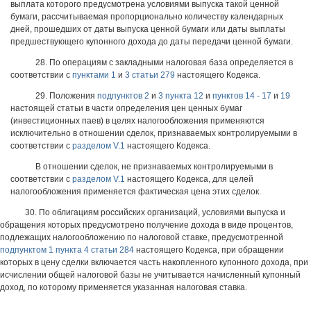
выплата которого предусмотрена условиями выпуска такой ценной
бумаги, рассчитываемая пропорционально количеству календарных
дней, прошедших от даты выпуска ценной бумаги или даты выплаты
предшествующего купонного дохода до даты передачи ценной бумаги.
28. По операциям с закладными налоговая база определяется в
соответствии с
пунктами 1
и
3 статьи 279
настоящего Кодекса.
29. Положения
подпунктов 2
и
3 пункта 12
и
пунктов 14 - 17
и
19
настоящей статьи в части определения цен ценных бумаг
(инвестиционных паев) в целях налогообложения применяются
исключительно в отношении сделок, признаваемых контролируемыми в
соответствии с
разделом V.1
настоящего Кодекса.
В отношении сделок, не признаваемых контролируемыми в
соответствии с
разделом V.1
настоящего Кодекса, для целей
налогообложения применяется фактическая цена этих сделок.
30. По облигациям российских организаций, условиями выпуска и
обращения которых предусмотрено получение дохода в виде процентов,
подлежащих налогообложению по налоговой ставке, предусмотренной
подпунктом 1 пункта 4 статьи 284
настоящего Кодекса, при обращении
которых в цену сделки включается часть накопленного купонного дохода, при
исчислении общей налоговой базы не учитывается начисленный купонный
доход, по которому применяется указанная налоговая ставка.