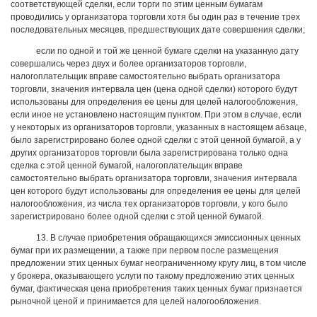
соответствующей сделки, если торги по этим ценным бумагам
проводились у организатора торговли хотя бы один раз в течение трех
последовательных месяцев, предшествующих дате совершения сделки;
если по одной и той же ценной бумаге сделки на указанную дату
совершались через двух и более организаторов торговли,
налогоплательщик вправе самостоятельно выбрать организатора
торговли, значения интервала цен (цена одной сделки) которого будут
использованы для определения ее цены для целей налогообложения,
если иное не установлено настоящим пунктом. При этом в случае, если
у некоторых из организаторов торговли, указанных в настоящем абзаце,
было зарегистрировано более одной сделки с этой ценной бумагой, а у
других организаторов торговли была зарегистрирована только одна
сделка с этой ценной бумагой, налогоплательщик вправе
самостоятельно выбрать организатора торговли, значения интервала
цен которого будут использованы для определения ее цены для целей
налогообложения, из числа тех организаторов торговли, у кого было
зарегистрировано более одной сделки с этой ценной бумагой.
13. В случае приобретения обращающихся эмиссионных ценных
бумаг при их размещении, а также при первом после размещения
предложении этих ценных бумаг неограниченному кругу лиц, в том числе
у брокера, оказывающего услуги по такому предложению этих ценных
бумаг, фактическая цена приобретения таких ценных бумаг признается
рыночной ценой и принимается для целей налогообложения.