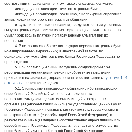
соответствии с настоящим пунктом также в следующих случаях:
ликвидация организации - эмитента ценных бумаг;
ликвидация организации - заемщика, в целях финансирования
займа (кредита) которого выпускались облигации;
отсутствие по иным основаниям, предусмотренным условиями
выпуска ценных бумаг, обязательств организации - эмитента ценных
бумаг производить платежи по таким ценным бумагам при их
погашении.
4. В целях налогообложения текущая переоценка ценных бумаг,
номинированных (выраженных) в иностранной валюте, по
официальному курсу Центрального банка Российской Федерации не
производится.
5. При реализации акций, полученных акционерами при
реорганизации организаций, ценой приобретения таких акций
признается их стоимость, определяемая в соответствии с
пунктами 4 - 6
статьи 277
настоящего Кодекса.
5.1. Стоимостью замещающих облигаций либо замещающих
еврооблигаций Российской Федерации, полученных
налогоплательщиком - держателем облигаций иностранных
организаций (еврооблигаций) и (или) государственных ценных бумаг
Российской Федерации, номинальная стоимость которых указана в
иностранной валюте (еврооблигаций Российской Федерации), в
результате обмена (замещения) соответственно еврооблигаций или
еврооблигаций Российской Федерации, признается стоимость этих
еврооблигаций или еврооблигаций Российской Федерации,