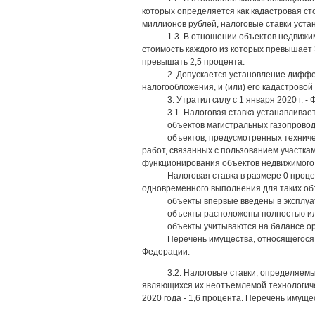
которых определяется как кадастровая ст
миллионов рублей, налоговые ставки уста
1.3. В отношении объектов недвижи
стоимость каждого из которых превышает 
превышать 2,5 процента.
2. Допускается установление диффе
налогообложения, и (или) его кадастровой
3. Утратил силу с 1 января 2020 г. 
3.1. Налоговая ставка устанавлива
объектов магистральных газопровод
объектов, предусмотренных технич
работ, связанных с пользованием участка
функционирования объектов недвижимого
Налоговая ставка в размере 0 проц
одновременного выполнения для таких об
объекты впервые введены в эксплуа
объекты расположены полностью или
объекты учитываются на балансе ор
Перечень имущества, относящегося 
Федерации.
3.2. Налоговые ставки, определяем
являющихся их неотъемлемой технологическо
2020 года - 1,6 процента. Перечень имущ