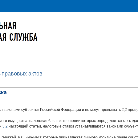
-правовых актов
вка
ся законами субъектов Российской Федерации и не могут превышать 2,2 проц
мого имущества, налоговая база в отношении которых определяется как када
и
3.2
настоящей статьи, налоговые ставки устанавливаются законами субъект
 гаражей, машино-мест, которые принадлежат личному фонду на праве собст