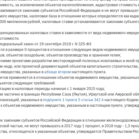
оимость, за исключением объектов налогообложения, кадастровая стоимость
навливаются законами субъектов Российской Федерации и не могут превышать
мого имущества, налоговая база в отношении которых определяется как када
300 миллионов рублей, налоговые ставки устанавливаются законами субъекто
ренцированных налоговых ставок в зависимости от вида недвижимого имуще
 стоимости.
- Федеральный закон от 29 сентября 2019 г. N 325-ФЗ
ется в размере 0 процентов в отношении следующих видов недвижимого имуще
ов, объектов газодобычи, объектов производства и хранения гелия;
ескими проектами разработки месторождений полезных ископаемых и иной п
ми недр, или проектной документацией объектов капитального строительства
 имущества, указанных в
абзаце втором
настоящего пункта.
ентов применяется в отношении объектов недвижимого имущества, указанных 
ъектов следующих требований:
тацию в налоговые периоды начиная с 1 января 2015 года;
 частично в границах Республики Саха (Якутия), Иркутской или Амурской обл
ганизаций, указанных в
подпункте 1 пункта 5 статьи 342.4
настоящего Кодекс
к объектам недвижимого имущества, указанным в настоящем пункте, утверж
ые законами субъектов Российской Федерации в отношении железнодорожных
й частью, не могут превышать в 2017 году 1 процент, в 2018 году - 1,3 проце
ества, относящегося к указанным объектам, утверждается Правительством Ро