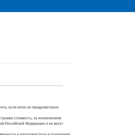
ента, если иное не предусмотрено
стровая стоимость, за исключением
ов Российской Федерации и не могут
венности и налоговая база в отношении