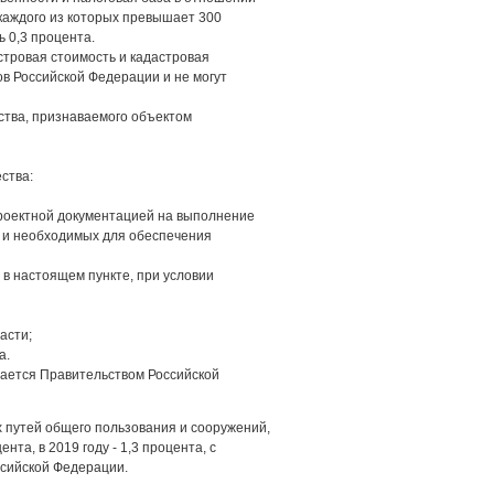
 каждого из которых превышает 300
 0,3 процента.
стровая стоимость и кадастровая
в Российской Федерации и не могут
ства, признаваемого объектом
ства:
роектной документацией на выполнение
, и необходимых для обеспечения
в настоящем пункте, при условии
асти;
а.
дается Правительством Российской
 путей общего пользования и сооружений,
нта, в 2019 году - 1,3 процента, с
ссийской Федерации.