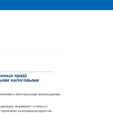
енных прав)
мыми налоговыми
паниями и иностранными организациями,
едерации, формируют стоимость
ту признания налоговым резидентом