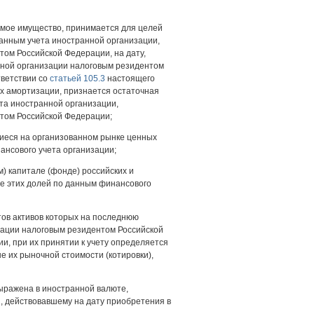
емое имущество, принимается для целей
данным учета иностранной организации,
ом Российской Федерации, на дату,
нной организации налоговым резидентом
тветствии со
статьей 105.3
настоящего
х амортизации, признается остаточная
та иностранной организации,
нтом Российской Федерации;
иеся на организованном рынке ценных
ансового учета организации;
м) капитале (фонде) российских и
е этих долей по данным финансового
тов активов которых на последнюю
зации налоговым резидентом Российской
и, при их принятии к учету определяется
е их рыночной стоимости (котировки),
 выражена в иностранной валюте,
, действовавшему на дату приобретения в