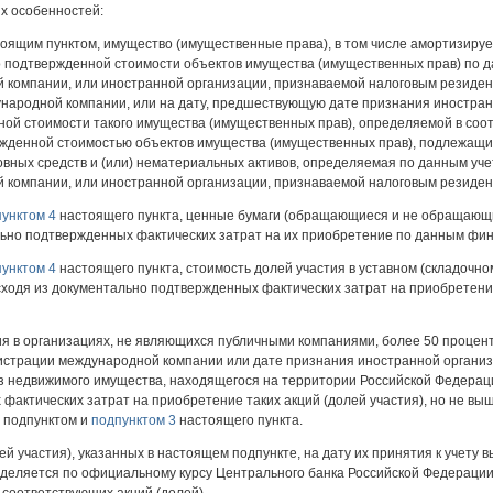
х особенностей:
тоящим пунктом, имущество (имущественные права), в том числе амортизиру
но подтвержденной стоимости объектов имущества (имущественных прав) по 
 компании, или иностранной организации, признаваемой налоговым резидент
народной компании, или на дату, предшествующую дате признания иностра
ной стоимости такого имущества (имущественных прав), определяемой в соо
ржденной стоимостью объектов имущества (имущественных прав), подлежащи
вных средств и (или) нематериальных активов, определяемая по данным уче
й компании, или иностранной организации, признаваемой налоговым резиде
унктом 4
настоящего пункта, ценные бумаги (обращающиеся и не обращающ
льно подтвержденных фактических затрат на их приобретение по данным фин
унктом 4
настоящего пункта, стоимость долей участия в уставном (складочно
ходя из документально подтвержденных фактических затрат на приобретени
тия в организациях, не являющихся публичными компаниями, более 50 процен
истрации международной компании или дате признания иностранной органи
з недвижимого имущества, находящегося на территории Российской Федераци
фактических затрат на приобретение таких акций (долей участия), но не выш
м подпунктом и
подпунктом 3
настоящего пункта.
лей участия), указанных в настоящем подпункте, на дату их принятия к учету
еделяется по официальному курсу Центрального банка Российской Федерации