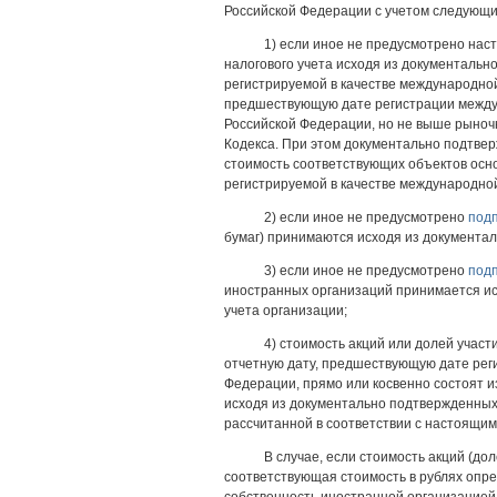
Российской Федерации с учетом следующи
1) если иное не предусмотрено нас
налогового учета исходя из документаль
регистрируемой в качестве международной
предшествующую дате регистрации между
Российской Федерации, но не выше рыноч
Кодекса. При этом документально подтве
стоимость соответствующих объектов осно
регистрируемой в качестве международно
2) если иное не предусмотрено
подп
бумаг) принимаются исходя из документа
3) если иное не предусмотрено
подп
иностранных организаций принимается ис
учета организации;
4) стоимость акций или долей учас
отчетную дату, предшествующую дате рег
Федерации, прямо или косвенно состоят и
исходя из документально подтвержденных 
рассчитанной в соответствии с настоящи
В случае, если стоимость акций (до
соответствующая стоимость в рублях опр