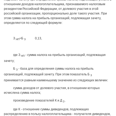
отношении доходов налогоплательщика, признаваемого налоговым
резидентом Российской Федерации, от долевого участия в этой
российской организации, пропорционально доле такого участия. При
этом сумма налога на прибыль организаций, подлежащая зачету,
определяется по следующей формуле:
З
=Б
0,13,
НП
З
где З
- сумма налога на прибыль организаций, подлежащая
НП
зачету;
Б
- база для определения суммы налога на прибыль
З
организаций, подлежащей зачету. При этом показатель Б
З
принимается равным наименьшему значению из следующих величин:
сумма доходов от долевого участия, в отношении которых
исчислена сумма налога;
произведение показателей К и Д
,
2
где К - отношение суммы дивидендов, подлежащих
распределению в пользу налогоплательщика - получателя дивидендов,