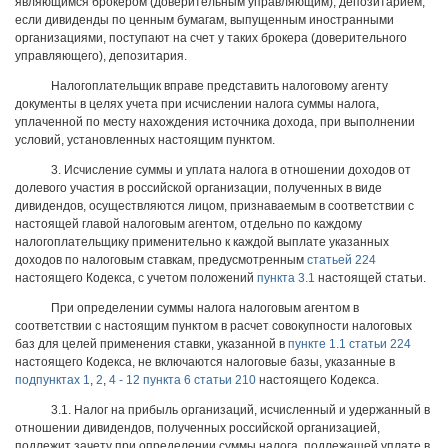
являющимся брокером (доверительным управляющим), депозитарием,
если дивиденды по ценным бумагам, выпущенным иностранными
организациями, поступают на счет у таких брокера (доверительного
управляющего), депозитария.
Налогоплательщик вправе представить налоговому агенту
документы в целях учета при исчислении налога суммы налога,
уплаченной по месту нахождения источника дохода, при выполнении
условий, установленных настоящим пунктом.
3. Исчисление суммы и уплата налога в отношении доходов от
долевого участия в российской организации, полученных в виде
дивидендов, осуществляются лицом, признаваемым в соответствии с
настоящей главой налоговым агентом, отдельно по каждому
налогоплательщику применительно к каждой выплате указанных
доходов по налоговым ставкам, предусмотренным
статьей 224
настоящего Кодекса, с учетом положений
пункта 3.1
настоящей статьи.
При определении суммы налога налоговым агентом в
соответствии с настоящим пунктом в расчет совокупности налоговых
баз для целей применения ставки, указанной в
пункте 1.1 статьи 224
настоящего Кодекса, не включаются налоговые базы, указанные в
подпунктах 1
,
2
,
4 - 12 пункта 6 статьи 210
настоящего Кодекса.
3.1. Налог на прибыль организаций, исчисленный и удержанный в
отношении дивидендов, полученных российской организацией,
подлежит зачету при определении суммы налога, подлежащей уплате в