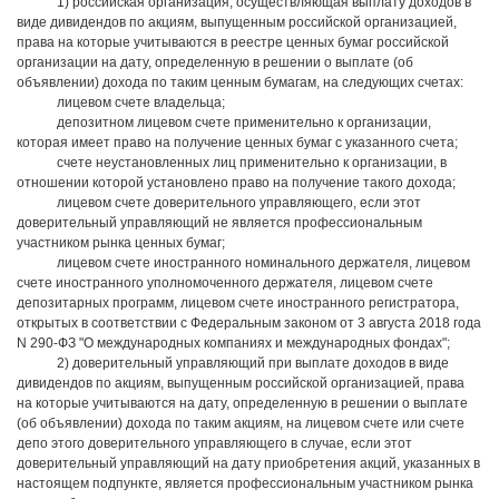
1) российская организация, осуществляющая выплату доходов в
виде дивидендов по акциям, выпущенным российской организацией,
права на которые учитываются в реестре ценных бумаг российской
организации на дату, определенную в решении о выплате (об
объявлении) дохода по таким ценным бумагам, на следующих счетах:
лицевом счете владельца;
депозитном лицевом счете применительно к организации,
которая имеет право на получение ценных бумаг с указанного счета;
счете неустановленных лиц применительно к организации, в
отношении которой установлено право на получение такого дохода;
лицевом счете доверительного управляющего, если этот
доверительный управляющий не является профессиональным
участником рынка ценных бумаг;
лицевом счете иностранного номинального держателя, лицевом
счете иностранного уполномоченного держателя, лицевом счете
депозитарных программ, лицевом счете иностранного регистратора,
открытых в соответствии с Федеральным законом от 3 августа 2018 года
N 290-ФЗ "О международных компаниях и международных фондах";
2) доверительный управляющий при выплате доходов в виде
дивидендов по акциям, выпущенным российской организацией, права
на которые учитываются на дату, определенную в решении о выплате
(об объявлении) дохода по таким акциям, на лицевом счете или счете
депо этого доверительного управляющего в случае, если этот
доверительный управляющий на дату приобретения акций, указанных в
настоящем подпункте, является профессиональным участником рынка