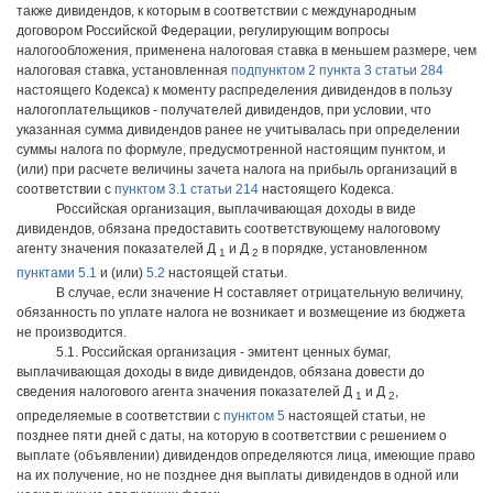
также дивидендов, к которым в соответствии с международным
договором Российской Федерации, регулирующим вопросы
налогообложения, применена налоговая ставка в меньшем размере, чем
налоговая ставка, установленная
подпунктом 2 пункта 3 статьи 284
настоящего Кодекса) к моменту распределения дивидендов в пользу
налогоплательщиков - получателей дивидендов, при условии, что
указанная сумма дивидендов ранее не учитывалась при определении
суммы налога по формуле, предусмотренной настоящим пунктом, и
(или) при расчете величины зачета налога на прибыль организаций в
соответствии с
пунктом 3.1 статьи 214
настоящего Кодекса.
Российская организация, выплачивающая доходы в виде
дивидендов, обязана предоставить соответствующему налоговому
агенту значения показателей Д
и Д
в порядке, установленном
1
2
пунктами 5.1
и (или)
5.2
настоящей статьи.
В случае, если значение Н составляет отрицательную величину,
обязанность по уплате налога не возникает и возмещение из бюджета
не производится.
5.1. Российская организация - эмитент ценных бумаг,
выплачивающая доходы в виде дивидендов, обязана довести до
сведения налогового агента значения показателей Д
и Д
,
1
2
определяемые в соответствии с
пунктом 5
настоящей статьи, не
позднее пяти дней с даты, на которую в соответствии с решением о
выплате (объявлении) дивидендов определяются лица, имеющие право
на их получение, но не позднее дня выплаты дивидендов в одной или