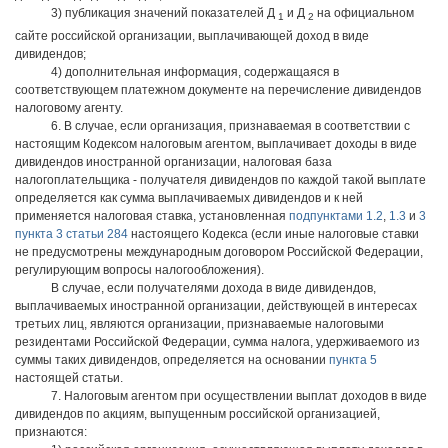
3) публикация значений показателей Д
и Д
на официальном
1
2
сайте российской организации, выплачивающей доход в виде
дивидендов;
4) дополнительная информация, содержащаяся в
соответствующем платежном документе на перечисление дивидендов
налоговому агенту.
6. В случае, если организация, признаваемая в соответствии с
настоящим Кодексом налоговым агентом, выплачивает доходы в виде
дивидендов иностранной организации, налоговая база
налогоплательщика - получателя дивидендов по каждой такой выплате
определяется как сумма выплачиваемых дивидендов и к ней
применяется налоговая ставка, установленная
подпунктами 1.2
,
1.3
и
3
пункта 3 статьи 284
настоящего Кодекса (если иные налоговые ставки
не предусмотрены международным договором Российской Федерации,
регулирующим вопросы налогообложения).
В случае, если получателями дохода в виде дивидендов,
выплачиваемых иностранной организации, действующей в интересах
третьих лиц, являются организации, признаваемые налоговыми
резидентами Российской Федерации, сумма налога, удерживаемого из
суммы таких дивидендов, определяется на основании
пункта 5
настоящей статьи.
7. Налоговым агентом при осуществлении выплат доходов в виде
дивидендов по акциям, выпущенным российской организацией,
признаются: