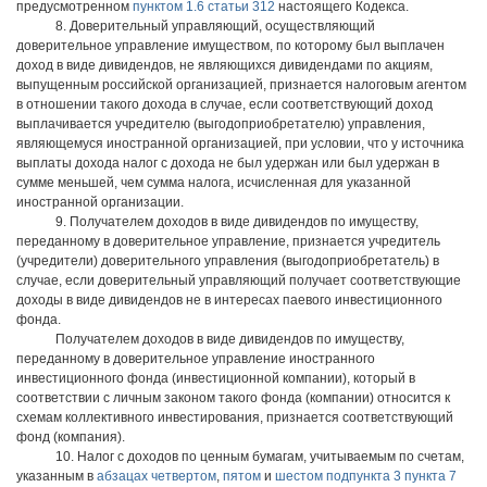
предусмотренном
пунктом 1.6 статьи 312
настоящего Кодекса.
8. Доверительный управляющий, осуществляющий
доверительное управление имуществом, по которому был выплачен
доход в виде дивидендов, не являющихся дивидендами по акциям,
выпущенным российской организацией, признается налоговым агентом
в отношении такого дохода в случае, если соответствующий доход
выплачивается учредителю (выгодоприобретателю) управления,
являющемуся иностранной организацией, при условии, что у источника
выплаты дохода налог с дохода не был удержан или был удержан в
сумме меньшей, чем сумма налога, исчисленная для указанной
иностранной организации.
9. Получателем доходов в виде дивидендов по имуществу,
переданному в доверительное управление, признается учредитель
(учредители) доверительного управления (выгодоприобретатель) в
случае, если доверительный управляющий получает соответствующие
доходы в виде дивидендов не в интересах паевого инвестиционного
фонда.
Получателем доходов в виде дивидендов по имуществу,
переданному в доверительное управление иностранного
инвестиционного фонда (инвестиционной компании), который в
соответствии с личным законом такого фонда (компании) относится к
схемам коллективного инвестирования, признается соответствующий
фонд (компания).
10. Налог с доходов по ценным бумагам, учитываемым по счетам,
указанным в
абзацах четвертом
,
пятом
и
шестом подпункта 3 пункта 7