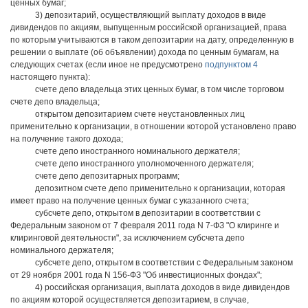
ценных бумаг;
3) депозитарий, осуществляющий выплату доходов в виде
дивидендов по акциям, выпущенным российской организацией, права
по которым учитываются в таком депозитарии на дату, определенную в
решении о выплате (об объявлении) дохода по ценным бумагам, на
следующих счетах (если иное не предусмотрено
подпунктом 4
настоящего пункта):
счете депо владельца этих ценных бумаг, в том числе торговом
счете депо владельца;
открытом депозитарием счете неустановленных лиц
применительно к организации, в отношении которой установлено право
на получение такого дохода;
счете депо иностранного номинального держателя;
счете депо иностранного уполномоченного держателя;
счете депо депозитарных программ;
депозитном счете депо применительно к организации, которая
имеет право на получение ценных бумаг с указанного счета;
субсчете депо, открытом в депозитарии в соответствии с
Федеральным законом от 7 февраля 2011 года N 7-ФЗ "О клиринге и
клиринговой деятельности", за исключением субсчета депо
номинального держателя;
субсчете депо, открытом в соответствии с Федеральным законом
от 29 ноября 2001 года N 156-ФЗ "Об инвестиционных фондах";
4) российская организация, выплата доходов в виде дивидендов
по акциям которой осуществляется депозитарием, в случае,