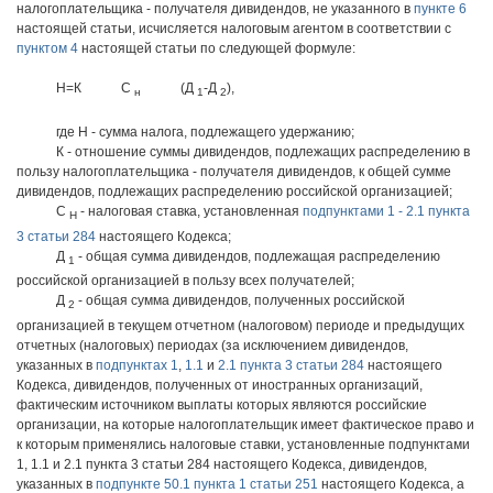
налогоплательщика - получателя дивидендов, не указанного в
пункте 6
настоящей статьи, исчисляется налоговым агентом в соответствии с
пунктом 4
настоящей статьи по следующей формуле:
Н=К
С
(Д
-Д
),
н
1
2
где Н - сумма налога, подлежащего удержанию;
К - отношение суммы дивидендов, подлежащих распределению в
пользу налогоплательщика - получателя дивидендов, к общей сумме
дивидендов, подлежащих распределению российской организацией;
С
- налоговая ставка, установленная
подпунктами 1 - 2.1 пункта
Н
3 статьи 284
настоящего Кодекса;
Д
- общая сумма дивидендов, подлежащая распределению
1
российской организацией в пользу всех получателей;
Д
- общая сумма дивидендов, полученных российской
2
организацией в текущем отчетном (налоговом) периоде и предыдущих
отчетных (налоговых) периодах (за исключением дивидендов,
указанных в
подпунктах 1
,
1.1
и
2.1 пункта 3 статьи 284
настоящего
Кодекса, дивидендов, полученных от иностранных организаций,
фактическим источником выплаты которых являются российские
организации, на которые налогоплательщик имеет фактическое право и
к которым применялись налоговые ставки, установленные подпунктами
1, 1.1 и 2.1 пункта 3 статьи 284 настоящего Кодекса, дивидендов,
указанных в
подпункте 50.1 пункта 1 статьи 251
настоящего Кодекса, а