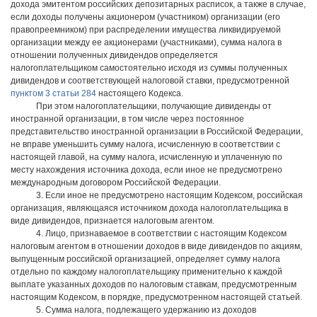
дохода эмитентом российских депозитарных расписок, а также в случае,
если доходы получены акционером (участником) организации (его
правопреемником) при распределении имущества ликвидируемой
организации между ее акционерами (участниками), сумма налога в
отношении полученных дивидендов определяется
налогоплательщиком самостоятельно исходя из суммы полученных
дивидендов и соответствующей налоговой ставки, предусмотренной
пунктом 3 статьи 284
настоящего Кодекса.
При этом налогоплательщики, получающие дивиденды от
иностранной организации, в том числе через постоянное
представительство иностранной организации в Российской Федерации,
не вправе уменьшить сумму налога, исчисленную в соответствии с
настоящей главой, на сумму налога, исчисленную и уплаченную по
месту нахождения источника дохода, если иное не предусмотрено
международным договором Российской Федерации.
3. Если иное не предусмотрено настоящим Кодексом, российская
организация, являющаяся источником дохода налогоплательщика в
виде дивидендов, признается налоговым агентом.
4. Лицо, признаваемое в соответствии с настоящим Кодексом
налоговым агентом в отношении доходов в виде дивидендов по акциям,
выпущенным российской организацией, определяет сумму налога
отдельно по каждому налогоплательщику применительно к каждой
выплате указанных доходов по налоговым ставкам, предусмотренным
настоящим Кодексом, в порядке, предусмотренном настоящей статьей.
5. Сумма налога, подлежащего удержанию из доходов