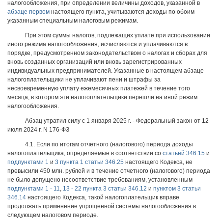
налогообложения, при определении величины доходов, указанной в
абзаце первом
настоящего пункта, учитываются доходы по обоим
указанным специальным налоговым режимам.
При этом суммы налогов, подлежащих уплате при использовании
иного режима налогообложения, исчисляются и уплачиваются в
порядке, предусмотренном законодательством о налогах и сборах для
вновь созданных организаций или вновь зарегистрированных
индивидуальных предпринимателей. Указанные в настоящем абзаце
налогоплательщики не уплачивают пени и штрафы за
несвоевременную уплату ежемесячных платежей в течение того
месяца, в котором эти налогоплательщики перешли на иной режим
налогообложения.
Абзац утратил силу с 1 января 2025 г. - Федеральный закон от 12
июля 2024 г. N 176-ФЗ
4.1. Если по итогам отчетного (налогового) периода доходы
налогоплательщика, определяемые в соответствии со
статьей 346.15
и
подпунктами 1
и
3 пункта 1 статьи 346.25
настоящего Кодекса, не
превысили 450 млн. рублей и в течение отчетного (налогового) периода
не было допущено несоответствие требованиям, установленным
подпунктами 1 - 11
,
13 - 22 пункта 3 статьи 346.12
и
пунктом 3 статьи
346.14
настоящего Кодекса, такой налогоплательщик вправе
продолжать применение упрощенной системы налогообложения в
следующем налоговом периоде.