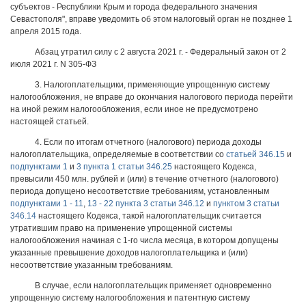
субъектов - Республики Крым и города федерального значения
Севастополя", вправе уведомить об этом налоговый орган не позднее 1
апреля 2015 года.
Абзац утратил силу с 2 августа 2021 г. - Федеральный закон от 2
июля 2021 г. N 305-ФЗ
3. Налогоплательщики, применяющие упрощенную систему
налогообложения, не вправе до окончания налогового периода перейти
на иной режим налогообложения, если иное не предусмотрено
настоящей статьей.
4. Если по итогам отчетного (налогового) периода доходы
налогоплательщика, определяемые в соответствии со
статьей 346.15
и
подпунктами 1
и
3 пункта 1 статьи 346.25
настоящего Кодекса,
превысили 450 млн. рублей и (или) в течение отчетного (налогового)
периода допущено несоответствие требованиям, установленным
подпунктами 1 - 11
,
13 - 22 пункта 3 статьи 346.12
и
пунктом 3 статьи
346.14
настоящего Кодекса, такой налогоплательщик считается
утратившим право на применение упрощенной системы
налогообложения начиная с 1-го числа месяца, в котором допущены
указанные превышение доходов налогоплательщика и (или)
несоответствие указанным требованиям.
В случае, если налогоплательщик применяет одновременно
упрощенную систему налогообложения и патентную систему