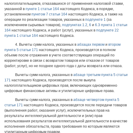
налогоплательщиков, отказавшихся от применения налоговой ставки,
указанной в
пункте 1 статьи 164
настоящего Кодекса, в порядке,
установленном
пунктом 7 статьи 164
настоящего Кодекса, а также на
операции по реализации товаров, указанных в
подпункте 1
(за
исключением сырьевых товаров),
подпунктах 1.2
,
6
и
6.3 пункта 1 статьи
164
настоящего Кодекса, и работ (услуг), указанных в
подпункте 22
пункта 1 статьи 164
настоящего Кодекса.
4. Вычеты сумм налога, указанных в
абзацах первом
и
втором
пункта 5 статьи 171
настоящего Кодекса, производятся в полном
объеме после отражения в учете соответствующих операций по
корректировке в связи с возвратом товаров или отказом от товаров
(работ, услуг), но не позднее одного года с даты возврата или отказа.
Вычеты сумм налога, указанных в
абзаце третьем пункта 5 статьи
171
настоящего Кодекса, производятся после выкупа
налогоплательщиком цифровых прав, включающих одновременно
цифровые финансовые активы и утилитарные цифровые права.
Вычеты сумм налога, указанных в
абзаце четвертом пункта 5
статьи 171
настоящего Кодекса, производятся после передачи товаров
(выполнения работ, оказания услуг), исключительных прав на
результаты интеллектуальной деятельности и (или) прав
использования результатов интеллектуальной деятельности в качестве
исполнения обязательств, права требования по которым являются
утилитарным цифровым правом.