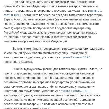
При полном или частичном неподтверждении таможенным
органом Российской Федерации факта вывоза товаров физическим
лицом - гражданином иностранного государства, указанным в
пункте 1
статьи 169.1
настоящего Кодекса, за пределы таможенной территории
Евразийского экономического союза (за исключением вывоза товаров
через территории государств - членов Евразийского экономического
союза) через пункты пропуска через Государственную границу
Российской Федерации вычеты сумм налога производятся только в
отношении товаров, фактический вывоз которых подтвержден
таможенным органом Российской Федерации.
Вычеты сумм налога производятся в пределах одного года с даты
компенсации суммы налога физическому лицу - гражданину
иностранного государства, указанному в
пункте 1 статьи 169.1
настоящего Кодекса.
Ошибки в документах (чеках) для компенсации суммы налога, не
препятствующие налоговым органам при проведении налоговой
проверки идентифицировать налогоплательщика - организацию
розничной торговли, иностранное государство, уполномоченным
органом которого выдан паспорт физическому лицу - гражданину
иностранного государства, указанному в
пункте 1 статьи 169.1
настоящего Кодекса, наименование реализованных товаров, а также
сумму налога, исчисленную организацией розничной торговли по
реализованным товарам, не являются основанием для отказа в
принятии к вычету суммы налога.