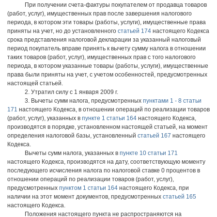
При получении счета-фактуры покупателем от продавца товаров
(работ, услуг), имущественных прав после завершения налогового
периода, в котором эти товары (работы, услуги), имущественные права
приняты на учет, но до установленного
статьей 174
настоящего Кодекса
срока представления налоговой декларации за указанный налоговый
период покупатель вправе принять к вычету сумму налога в отношении
таких товаров (работ, услуг), имущественных прав с того налогового
периода, в котором указанные товары (работы, услуги), имущественные
права были приняты на учет, с учетом особенностей, предусмотренных
настоящей статьей.
2. Утратил силу с 1 января 2009 г.
3. Вычеты сумм налога, предусмотренных
пунктами 1 - 8 статьи
171
настоящего Кодекса, в отношении операций по реализации товаров
(работ, услуг), указанных в
пункте 1 статьи 164
настоящего Кодекса,
производятся в порядке, установленном настоящей статьей, на момент
определения налоговой базы, установленный
статьей 167
настоящего
Кодекса.
Вычеты сумм налога, указанных в
пункте 10 статьи 171
настоящего Кодекса, производятся на дату, соответствующую моменту
последующего исчисления налога по налоговой ставке 0 процентов в
отношении операций по реализации товаров (работ, услуг),
предусмотренных
пунктом 1 статьи 164
настоящего Кодекса, при
наличии на этот момент документов, предусмотренных
статьей 165
настоящего Кодекса.
Положения настоящего пункта не распространяются на