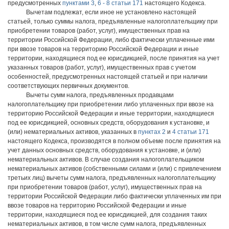
предусмотренных
пунктами 3
,
6 - 8 статьи 171
настоящего Кодекса.
Вычетам подлежат, если иное не установлено настоящей
статьей, только суммы налога, предъявленные налогоплательщику при
приобретении товаров (работ, услуг), имущественных прав на
территории Российской Федерации, либо фактически уплаченные ими
при ввозе товаров на территорию Российской Федерации и иные
территории, находящиеся под ее юрисдикцией, после принятия на учет
указанных товаров (работ, услуг), имущественных прав с учетом
особенностей, предусмотренных настоящей статьей и при наличии
соответствующих первичных документов.
Вычеты сумм налога, предъявленных продавцами
налогоплательщику при приобретении либо уплаченных при ввозе на
территорию Российской Федерации и иные территории, находящиеся
под ее юрисдикцией, основных средств, оборудования к установке, и
(или) нематериальных активов, указанных в
пунктах 2
и
4 статьи 171
настоящего Кодекса, производятся в полном объеме после принятия на
учет данных основных средств, оборудования к установке, и (или)
нематериальных активов. В случае создания налогоплательщиком
нематериальных активов (собственными силами и (или) с привлечением
третьих лиц) вычеты сумм налога, предъявленных налогоплательщику
при приобретении товаров (работ, услуг), имущественных прав на
территории Российской Федерации либо фактически уплаченных им при
ввозе товаров на территорию Российской Федерации и иные
территории, находящиеся под ее юрисдикцией, для создания таких
нематериальных активов, в том числе сумм налога, предъявленных