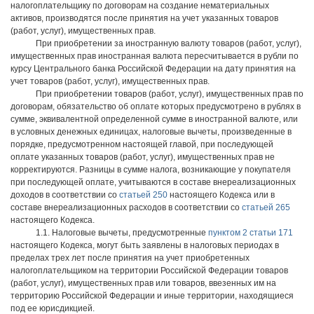
налогоплательщику по договорам на создание нематериальных
активов, производятся после принятия на учет указанных товаров
(работ, услуг), имущественных прав.
При приобретении за иностранную валюту товаров (работ, услуг),
имущественных прав иностранная валюта пересчитывается в рубли по
курсу Центрального банка Российской Федерации на дату принятия на
учет товаров (работ, услуг), имущественных прав.
При приобретении товаров (работ, услуг), имущественных прав по
договорам, обязательство об оплате которых предусмотрено в рублях в
сумме, эквивалентной определенной сумме в иностранной валюте, или
в условных денежных единицах, налоговые вычеты, произведенные в
порядке, предусмотренном настоящей главой, при последующей
оплате указанных товаров (работ, услуг), имущественных прав не
корректируются. Разницы в сумме налога, возникающие у покупателя
при последующей оплате, учитываются в составе внереализационных
доходов в соответствии со
статьей 250
настоящего Кодекса или в
составе внереализационных расходов в соответствии со
статьей 265
настоящего Кодекса.
1.1. Налоговые вычеты, предусмотренные
пунктом 2 статьи 171
настоящего Кодекса, могут быть заявлены в налоговых периодах в
пределах трех лет после принятия на учет приобретенных
налогоплательщиком на территории Российской Федерации товаров
(работ, услуг), имущественных прав или товаров, ввезенных им на
территорию Российской Федерации и иные территории, находящиеся
под ее юрисдикцией.