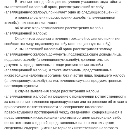
В течение пяти дней со дня получения указанного ходатайства
вышестоящий налоговый орган, рассматривающий жалобу
(апелляционную жалобу), принимает одно из следующих решений:
о приостановлении рассмотрения жалобы (апелляционной
жалобы) полностью или в части;
об отказе в приостановлении рассмотрения жалобы
(апелляционной жалобы).
О принятом решении в течение трех дней со дня его принятия
сообщается лицу, подавшему жалобу (апелляционную жалобу).
2. Вышестоящий налоговый орган рассматривает жалобу
(апелляционную жалобу), документы, подтверждающие доводы лица,
подавшего жалобу (апелляционную жалобу), дополнительные
документы, представленные в ходе рассмотрения жалобы
(апелляционной жалобы), а также материалы, представленные
нижестоящим налоговым органом, без участия лица, подавшего жалобу
(апелляционную жалобу), за исключением случаев, предусмотренных
настоящим пунктом.
В случае выявления в ходе рассмотрения жалобы
(апелляционной жалобы) на решение о привлечении к ответственности
за совершение налогового правонарушения или на решение об отказе в
привлечении к ответственности за совершение налогового
правонарушения противоречий между сведениями, содержащимися в
представленных нижестоящим налоговым органом материалах, либо
несоответствия сведений, представленных налогоплательщиком,
сведениям, содержащимся в материалах нижестоящего налогового