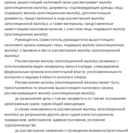
органа, вышестоящий налоговый орган рассматривает жалобу
(апелляционную жалобу), документы, подтверждающие доводы лица,
подавшего жалобу (апелляционную жалобу), дополнительные
документы, представленные в ходе рассмотрения жалобы
(апелляционной жалобы), а также материалы, представленные
нижестоящим налоговым органом, с участием лица, подавшего жалобу
(апелляционную жалобу).
Руководитель (заместитель руководителя) вышестоящего
налогового органа извещает лицо, подавшее жалобу (апелляционную
жалобу), о времени и месте рассмотрения жалобы (апелляционной
жалобы).
Рассмотрение жалобы (апелляционной жалобы) возможно с
использованием видео-конференц-связи в порядке, утверждаемом
федеральным органом исполнительной власти, уполномоченным по
контролю и надзору в области налогов и сборов.
Рассмотрение жалобы (апелляционной жалобы) может быть
приостановлено по решению вышестоящего налогового органа,
рассматривающего жалобу (апелляционную жалобу):
до разрешения дела о том же предмете и по тем же основаниям
арбитражным судом, судом общей юрисдикции;
в случае невозможности рассмотрения жалобы (апелляционной
жалобы) до разрешения другого дела судом в конституционном,
гражданском, арбитражном, административном, уголовном
судопроизводстве;
до рассмотрения заявления о проведении взаимосогласительной