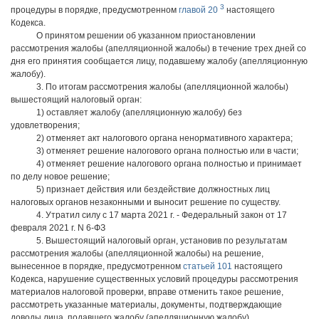
3
процедуры в порядке, предусмотренном
главой 20
настоящего
Кодекса.
О принятом решении об указанном приостановлении
рассмотрения жалобы (апелляционной жалобы) в течение трех дней со
дня его принятия сообщается лицу, подавшему жалобу (апелляционную
жалобу).
3. По итогам рассмотрения жалобы (апелляционной жалобы)
вышестоящий налоговый орган:
1) оставляет жалобу (апелляционную жалобу) без
удовлетворения;
2) отменяет акт налогового органа ненормативного характера;
3) отменяет решение налогового органа полностью или в части;
4) отменяет решение налогового органа полностью и принимает
по делу новое решение;
5) признает действия или бездействие должностных лиц
налоговых органов незаконными и выносит решение по существу.
4. Утратил силу с 17 марта 2021 г. - Федеральный закон от 17
февраля 2021 г. N 6-ФЗ
5. Вышестоящий налоговый орган, установив по результатам
рассмотрения жалобы (апелляционной жалобы) на решение,
вынесенное в порядке, предусмотренном
статьей 101
настоящего
Кодекса, нарушение существенных условий процедуры рассмотрения
материалов налоговой проверки, вправе отменить такое решение,
рассмотреть указанные материалы, документы, подтверждающие
доводы лица, подавшего жалобу (апелляционную жалобу),