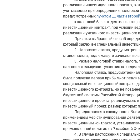
реализации инвестиционного проекта, в о
учитываемых при определении налоговой б
предусмотренных
пунктом 11 части второй
к налоговой базе от деятельности,
инвестиционный контракт, при условии ве
реализации указанного инвестиционного п
При этом выбранный способ определ
который заключен специальный инвестици
2. Налоговая ставка, предусмотрен
ставки налога, подлежащего зачислению в
3. Размер налоговой ставки налога
налогоплательщиков - участников специал
Налоговая ставка, предусмотренная 
была получена первая прибыль от реализа
специальный инвестиционный контракт, до 
инвестиционного контракта, но не поздне
бюджетной системы Российской Федераци
инвестиционного проекта, реализуемого 
инвестиционный проект, размер которых 
Порядок расчета совокупного объе
применением мер стимулирования деятель
инвестиционным контрактом, устанавливает
промышленной политике в Российской Фе
4. В случае расторжения специальн