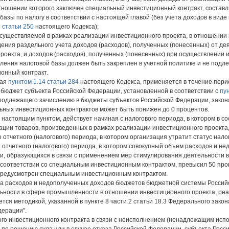
тношении которого заключен специальный инвестиционный контракт, составл
азы по налогу в соответствии с настоящей главой (без учета доходов в вид
 статьи 250
настоящего Кодекса);
 осуществляемой в рамках реализации инвестиционного проекта, в отношении
дения раздельного учета доходов (расходов), полученных (понесенных) от де
роекта, и доходов (расходов), полученных (понесенных) при осуществлении 
ения налоговой базы должен быть закреплен в учетной политике и не подле
онный контракт.
ная
пунктом 1.14 статьи 284
настоящего Кодекса, применяется в течение пер
 бюджет субъекта Российской Федерации, установленной в соответствии с
пу
, подлежащего зачислению в бюджеты субъектов Российской Федерации, зако
ьных инвестиционных контрактов может быть понижен до 0 процентов.
настоящим пунктом, действует начиная с налогового периода, в котором в со
ции товаров, произведенных в рамках реализации инвестиционного проекта,
отчетного (налогового) периода, в котором организация утратит статус нал
е отчетного (налогового) периода, в котором совокупный объем расходов и 
и, образующихся в связи с применением мер стимулирования деятельности
в соответствии со специальным инвестиционным контрактом, превысил 50 пр
предусмотрен специальным инвестиционным контрактом.
ма расходов и недополученных доходов бюджетов бюджетной системы Российс
ности в сфере промышленности в отношении инвестиционного проекта, реа
ся методикой, указанной в пункте 8 части 2 статьи 18.3 Федерального закона
дерации".
ого инвестиционного контракта в связи с неисполнением (ненадлежащим исп