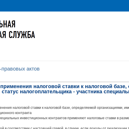
-правовых актов
 применения налоговой ставки к налоговой базе
статус налогоплательщика - участника специаль
нения налоговой ставки к налоговой базе, определяемой организациями, и
ционного контракта
специальных инвестиционных контрактов применяют налоговые ставки в раз
ой в соответствии с настоящей главой, в случае, если доходы от реализации