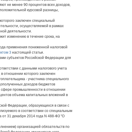
яют не менее 90 процентов всех доходов,
е положительной курсовой разницы,
 которого заключен специальный
ятельности, осуществляемой в рамках
иной деятельности.
жит изменению в течение срока, на
иода применения пониженной налоговой
нктом 3
настоящей статьи.
нами субъектов Российской Федерации для
ответствии с данными налогового учета
 в отношении которого заключен
огоплательщика - участника специального
недополученных доходов бюджетов
 в сфере промышленности в отношении
оцентов объема капитальных вложений в
кой Федерации, образующихся в связи с
лизуемого в соответствии со специальным
 от 31 декабря 2014 года N 488-ФЗ "О
олнением) организацией обязательств по