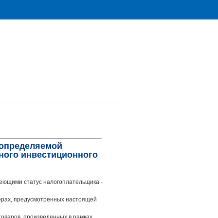
, определяемой
ного инвестиционного
меющими статус налогоплательщика -
мерах, предусмотренных настоящей
 товаров, произведенных в рамках