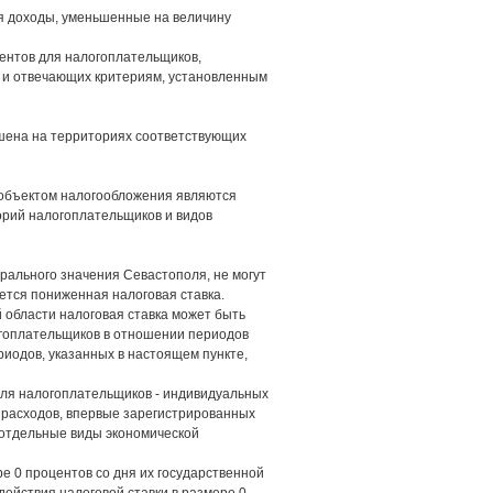
ся доходы, уменьшенные на величину
центов для налогоплательщиков,
 и отвечающих критериям, установленным
ьшена на территориях соответствующих
и объектом налогообложения являются
горий налогоплательщиков и видов
рального значения Севастополя, не могут
ется пониженная налоговая ставка.
 области налоговая ставка может быть
огоплательщиков в отношении периодов
риодов, указанных в настоящем пункте,
для налогоплательщиков - индивидуальных
 расходов, впервые зарегистрированных
 отдельные виды экономической
е 0 процентов со дня их государственной