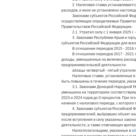
2. Налоговая ставка устанавливает
расходов, и иное не установлено настоящ
Законами субъектов Российской Фед
осуществляющих определяемые Правитель
Правительством Российской Федерации.
2.1. Утратил силу с 1 января 2025 г.
3. Законами Республики Крым и гор
субъектов Российской Федерации для всех
В отношении периодов 2015 - 2016 
В отношении периодов 2017 - 2021 
доходы, уменьшенные на величину расходо
предпринимательской деятельности.
абзацы четвертый - пятый утратили 
Налоговые ставки, установленные в
быть повышены в течение периодов, указа
3.1. Законами Донецкой Народной Р
уменьшена на территориях соответствующ
2023 и 2024 годов до 0 процентов. При э
начиная с налогового периода, с которого
4. Законами субъектов Российской 
предпринимателей, выбравших объект нал
после вступления в силу указанных зако
деятельности, а также отвечающих крите
Налогоплательщики, указанные в
аб