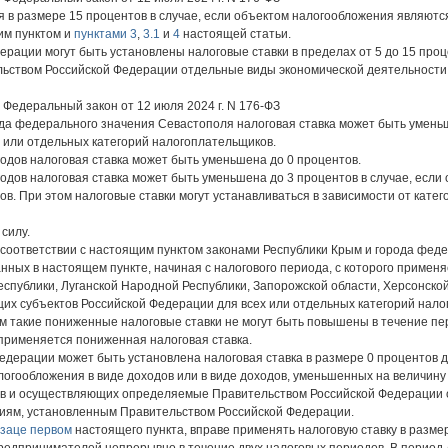
ся в размере 15 процентов в случае, если объектом налогообложения являют
им пунктом и
пунктами 3
,
3.1
и
4
настоящей статьи.
ерации могут быть установлены налоговые ставки в пределах от 5 до 15 про
ством Российской Федерации отдельные виды экономической деятельности
 - Федеральный закон от 12 июля 2024 г. N 176-ФЗ
ода федерального значения Севастополя налоговая ставка может быть умен
 или отдельных категорий налогоплательщиков.
годов налоговая ставка может быть уменьшена до 0 процентов.
годов налоговая ставка может быть уменьшена до 3 процентов в случае, есл
в. При этом налоговые ставки могут устанавливаться в зависимости от кате
силу.
 соответствии с настоящим пунктом законами Республики Крым и города феде
нных в настоящем пункте, начиная с налогового периода, с которого применя
еспублики, Луганской Народной Республики, Запорожской области, Херсонской
их субъектов Российской Федерации для всех или отдельных категорий нал
том такие пониженные налоговые ставки не могут быть повышены в течение пе
 применяется пониженная налоговая ставка.
Федерации может быть установлена налоговая ставка в размере 0 процентов 
огообложения в виде доходов или в виде доходов, уменьшенных на величину
нов и осуществляющих определяемые Правительством Российской Федерации
риям, установленным Правительством Российской Федерации.
заце первом
настоящего пункта, вправе применять налоговую ставку в размер